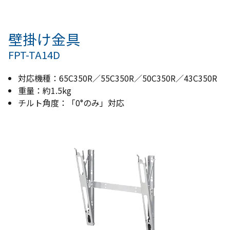
壁掛け金具
FPT-TA14D
対応機種：65C350R／55
C350R
／50
C350R
／43
C350R
重量：約1.5kg
チルト角度
：
「0°のみ」対応