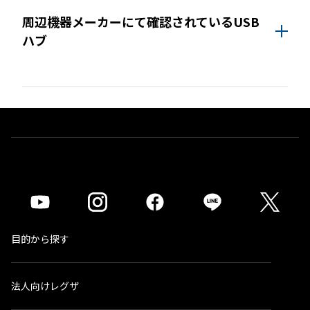
レグザ推奨USBハードディスク情報（他社商品)
※USB3.0/2.0対応のハードディスクの場合、USB2.0
※4K録画番組はSeeQVault™形式に変換できません。
周辺機器メーカーにて確認されているUSB
で動作します。
※C350X の該当項目が一致します。
ハブ
※通常録画用端子Cに接続します。
＊1)
USBハードディスクを使用する際は登録が必要
です。新たに登録するとハードディスクに保存
バッファロー社製
BSH4AE12
されている内容はすべて消去されます。
＊2)
同時接続、通常録画増設用として使用する場
合、USBハブ（別売）が必要です。
※USBハブにUSBハブを接続（多段接続）しての使
用はできません。
＊3)
背面に取り付ける場合、テレビ1台につきUSB
ハードディスク1台のみ取り付け可能です。テレ
ビとUSBハードディスクの組み合わせによって
は、USBハードディスクをテレビの背面に取り
付けると、壁への取付ができなくなる場合があ
目的から探す
ります。
＊4)
背面には取り付けできません。
法人向けレグザ