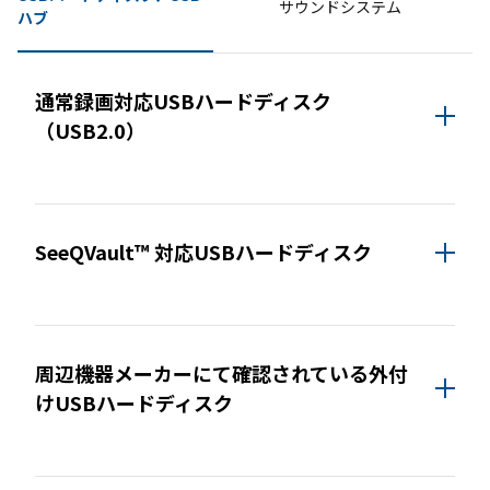
サウンドシステム
ハブ
動作確認済み機器・対応情報
通常録画対応USBハードディスク
（USB2.0）
通常録画最大容量
8TB
SeeQVault™ 対応USBハードディスク
＊1
8台
登録台数
＊2
アイ・オー・データ機器
AVHD-URSQ
最大4台
同時接続（ハブ経由）
周辺機器メーカーにて確認されている外付
けUSBハードディスク
＊1
バッファロー
＊3
＊4
＊
HDV-SQU3/V
東芝
THD-200V2
THD-100V3
THD-200V3
4
＊4
＊4
THD-300V3
THD-400V3
＊1)
A250KはSeeQvault™には対応していません。