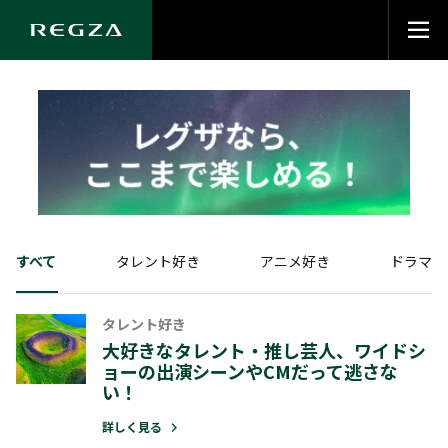
すべて
タレント好き
アニメ好き
ドラマ好
タレント好き
タレント好き
アニメ好き
ドラマ好き
ゲーム好き
時間がない​
スポーツ好き
音楽好き
全般
大好きなタレント・推し芸人、ワイドシ
大好きなタレント・推し芸人、ワイド
新アニメ、多すぎて選べないから、詳
新ドラマ、どれが盛り上がるか分から
ゲームするなら断然レグザ！
番組の改編期や年末年始・ GW特番、
圧倒する色彩と音の臨場感！かつてな
音楽番組は、好きなアーティストのシ
予約し忘れた今夜の番組、どこからで
ョーの出演シーンやCMだって逃さな
ョーの出演シーンやCMだって逃さな
い人のおすすめや ジャンルでチェッ
いから、全部録り！
ポーツ国際大会、季節の大型特番など
レグザ体験！
ンだけをチェックして見られる！
録画予約できちゃいます
詳しく見る
い！​
い！​
たい！
おすすめ番組をチェック！
詳しく見る
詳しく見る
詳しく見る
詳しく見る
詳しく見る
詳しく見る
詳しく見る
詳しく見る