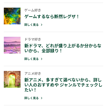
全般
両手がふさがっている…そんなときは
ゲーム好き
でレグザを操作！
ゲームするなら断然レグザ！
詳しく見る
詳しく見る
全般
ドラマ好き
テレビでVポイントが貯まっちゃう！
新ドラマ、どれが盛り上がるか分からな
詳しく見る
いから、全部録り！
詳しく見る
全般
あなたが “見たいもの” に出会えるサ
アニメ好き
ビス「みるコレ」
新アニメ、多すぎて選べないから、詳し
詳しく見る
い人のおすすめや ジャンルでチェックし
たい！
詳しく見る