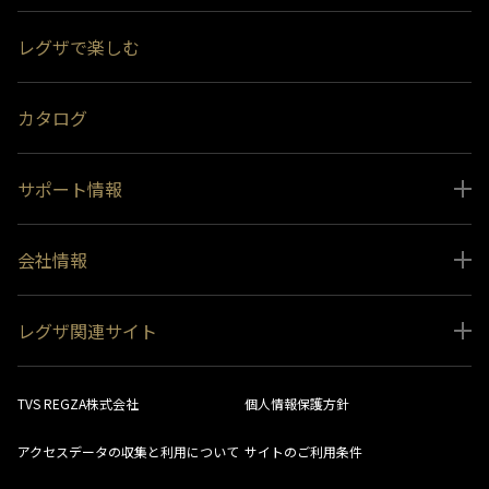
スペシャルコンテンツ
レグザで楽しむ
受賞履歴
おすすめ番組
カタログ
サポート情報
取扱説明書ダウンロード
会社情報
インフォメーション 一覧
ニュース
よくあるご質問 (FAQ）
レグザ関連サイト
会社概要
お問い合わせ
レグザ オンラインストア
会社メッセージ
生産終了商品一覧
TVS REGZA株式会社
個人情報保護方針
レグザ メンバーズ
事業所一覧
ソフトウェアダウンロード情報
アクセスデータの収集と利用について
サイトのご利用条件
法人向けサイト
環境配慮の取り組み
レグザリンク総合ナビ