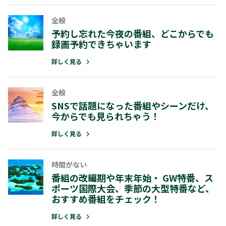
スポーツ好き
全般
全般
女子プロゴルフ、サッカー日本代表、
SNSで話題になった番組やシーンだけ
予約し忘れた今夜の番組、どこからでも
グビーの番組だけ、といった好きな競
今からでも見られちゃう！
録画予約できちゃいます
ごとにスポーツが見られる
詳しく見る
詳しく見る
詳しく見る
全般
全般
見逃した番組、どのネット動画で見ら
SNSで話題になった番組やシーンだけ、
るかを簡単にチェック！
今からでも見られちゃう！
詳しく見る
詳しく見る
全般
時間がない​
みんなが見ている注目番組は見逃した
番組の改編期や年末年始・ GW特番、ス
ない！
ポーツ国際大会、季節の大型特番など、
詳しく見る
おすすめ番組をチェック！
詳しく見る