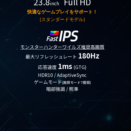
23.8
Full HD
inch
快適なゲームプレイをサポート！
[スタンダードモデル]
モンスターハンターワイルズ推奨高画質
180Hz
最大リフレッシュレート
1ms
応答速度
(GTG)
HDR10 / AdaptiveSync
ゲームモード
(画質モード7種類)
暗部強調 / 照準