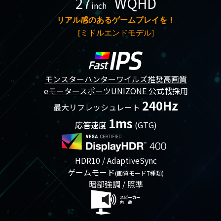
27
WQHD
inch
リアル感のあるゲームプレイを！
[ミドルエンドモデル]
モンスターハンターワイルズ推奨高画質
eモータースポーツUNIZONE 公式戦採用
240Hz
最大リフレッシュレート
1ms
応答速度
(GTG)
HDR10 / AdaptiveSync
ゲームモード
(画質モード7種類)
暗部強調 / 照準