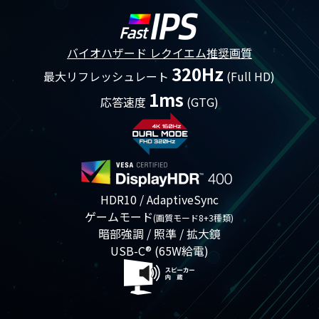
バイオハザード レクイエム推奨画質
320Hz
最大リフレッシュレート
(Full HD)
1ms
応答速度
(GTG)
HDR10 / AdaptiveSync
ゲームモード
(画質モード8+3種類)
暗部強調 / 照準 / 拡大鏡
USB-C® (65W給電)