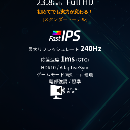
23.8
Full HD
inch
初めてでも実力が変わる！
[スタンダードモデル
]
240Hz
最大リフレッシュレート
1ms
応答速度
(GTG)
HDR10 / AdaptiveSync
ゲームモード
(画質モード7種類)
暗部強調 / 照準