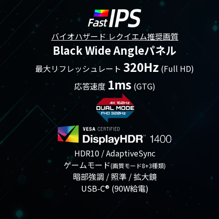
バイオハザード レクイエム推奨画質
Black Wide Angleパネル
320Hz
最大リフレッシュレート
(Full HD)
1ms
応答速度
(GTG)
HDR10 / AdaptiveSync
ゲームモード
(画質モード8+3種類)
暗部強調 / 照準 / 拡大鏡
USB-C® (90W給電)