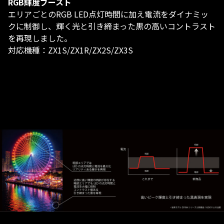
RGB輝度ブースト
エリアごとのRGB LED点灯時間に加え電流をダイナミッ
クに制御​し、輝く光と引き締まった黒の高いコントラスト
を再現​しました。
対応機種：ZX1S/ZX1R/ZX2S/ZX3S