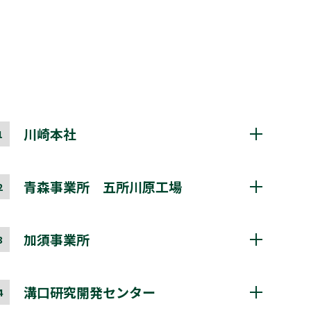
川崎本社
1
TVS REGZA の本部です。
経営･企画
･
広報
･
営業
･
設計開発関連などを担って
青森事業所 五所川原工場
2
おり、
ショールーム･撮影スタジオがあります。
精密機器～産業機器まで、生産拠点の主軸を担っ
所在地
〒 212-0013
ております。
加須事業所
3
川崎市幸区堀川町66番地2
青森事業所サイトのご案内 ＞
興和川崎西口ビル
サービスパーツ管理、供給業務など、アフターサ
交通
・JR「川崎駅」から徒歩7分
所在地
〒037-0003
ービスを担っております。
溝口研究開発センター
・京急「京急川崎駅」から徒歩6分
4
青森県五所川原市大字吹畑皆瀬19