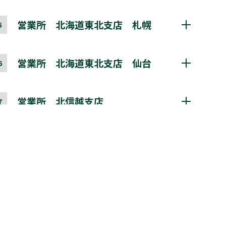
交通
・JR五能線「五所川原駅」から車で7分
所在地
〒 349-1157
Googleマップを表示
レーザーディスプレイ用耐環境光スクリーンなど
・「青森空港」から車で40分
埼玉県加須市道目1584-1
を中心に、キーデバイスの開発を行っておりま
営業所 北海道東北支店 札幌
・津軽自動車道「五所川原IC」から車で
5
加須ロジスティクスセンター
す。
5分
交通
・JR 宇都宮線「栗橋駅」から約 5.0km
レーザーディスプレイ先端技術研究所のご案内 ＞
地域営業所
・東武伊勢崎線「花崎駅」から約 5.5km
Googleマップを表示
営業所 北海道東北支店 仙台
・東北自動車道「加須インターチェン
6
所在地
〒213-0012
所在地
〒003-0011
ジ」から約 4.5km
神奈川県川崎市高津区坂戸3-2-1
北海道札幌市白石区中央1条7-10-23 白
・東北自動車道「羽生インターチェン
かながわサイエンスパーク C棟825
地域営業所
央ビル1F
ジ」から約 6.0km
営業所 北信越支店
交通
・東急田園都市線･大井町線「溝の口
7
所在地
〒984-0015
駅」から徒歩15分
Googleマップを表示
Googleマップを表示
宮城県仙台市若林区卸町5丁目2-10 卸
・JR南武線「武蔵溝ノ口駅」から徒歩15
地域営業所
町斎喜ビル5F
分
営業所 関東支店
8
・武蔵溝ノ口駅北口バスターミナル「9
所在地
〒950-0917
番乗り場」から、かながわサイエンスパ
Googleマップを表示
新潟県新潟市中央区天神1-1 プラーカ3
ーク行き無料シャトルバスにて約5分(10
地域営業所
2F HUB STATION KENTO内
時以降利用可)
営業所 首都圏支店
9
所在地
〒331-0811
Googleマップを表示
埼玉県さいたま市北区吉野町1-20-2 山
Googleマップを表示
地域営業所
本ビル4F
営業所 東海支店
0
所在地
〒116-0001