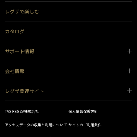
スペシャルコンテンツ
レグザで楽しむ
受賞履歴
おすすめ番組
カタログ
サポート情報
取扱説明書ダウンロード
会社情報
インフォメーション 一覧
ニュース
よくあるご質問 (FAQ）
レグザ関連サイト
会社概要
お問い合わせ
レグザ オンラインストア
会社メッセージ
生産終了商品一覧
TVS REGZA株式会社
個人情報保護方針
レグザ メンバーズ
事業所一覧
ソフトウェアダウンロード情報
アクセスデータの収集と利用について
サイトのご利用条件
法人向けサイト
環境配慮の取り組み
レグザリンク総合ナビ