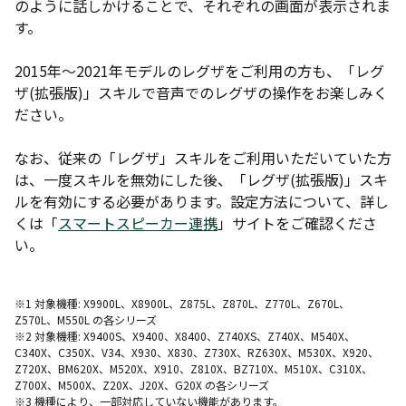
のように話しかけることで、それぞれの画面が表示されま
す。
2015年～2021年モデルのレグザをご利用の方も、「レグ
ザ(拡張版)」スキルで音声でのレグザの操作をお楽しみく
ださい。
なお、従来の「レグザ」スキルをご利用いただいていた方
は、一度スキルを無効にした後、「レグザ(拡張版)」スキ
ルを有効にする必要があります。設定方法について、詳し
くは「
スマートスピーカー連携
」サイトをご確認くださ
い。
※1 対象機種: X9900L、X8900L、Z875L、Z870L、Z770L、Z670L、
Z570L、M550L の各シリーズ
※2 対象機種: X9400S、X9400、X8400、Z740XS、Z740X、M540X、
C340X、C350X、V34、X930、X830、Z730X、RZ630X、M530X、X920、
Z720X、BM620X、M520X、X910、Z810X、BZ710X、M510X、C310X、
Z700X、M500X、Z20X、J20X、G20X の各シリーズ
※3 機種により、一部対応していない機能があります。