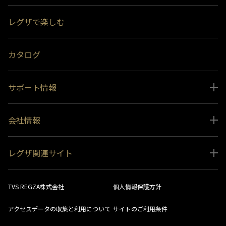
スペシャルコンテンツ
レグザで楽しむ
受賞履歴
おすすめ番組
カタログ
サポート情報
取扱説明書ダウンロード
会社情報
インフォメーション 一覧
ニュース
よくあるご質問 (FAQ）
レグザ関連サイト
会社概要
お問い合わせ
レグザ オンラインストア
会社メッセージ
生産終了商品一覧
TVS REGZA株式会社
個人情報保護方針
レグザ メンバーズ
事業所一覧
ソフトウェアダウンロード情報
アクセスデータの収集と利用について
サイトのご利用条件
法人向けサイト
環境配慮の取り組み
レグザリンク総合ナビ