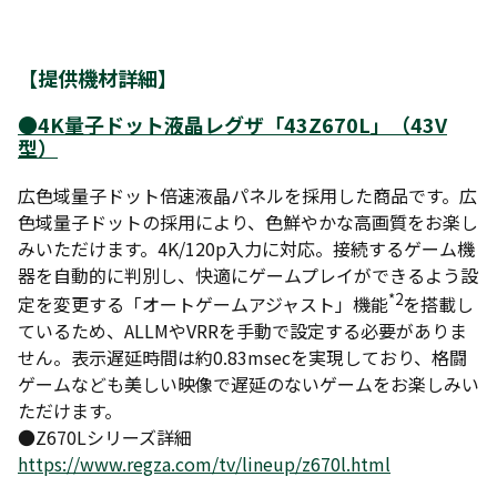
【
提供機材詳細
】
●4K量子ドット液晶レグザ「43Z670L」（43V
型）
広色域量子ドット倍速液晶パネルを採用した商品です。広
色域量子ドットの採用により、色鮮やかな高画質をお楽し
みいただけます。4K/120p入力に対応。接続するゲーム機
器を自動的に判別し、快適にゲームプレイができるよう設
*2
定を変更する「オートゲームアジャスト」機能
を搭載し
ているため、ALLMやVRRを手動で設定する必要がありま
せん。表示遅延時間は約0.83msecを実現しており、格闘
ゲームなども美しい映像で遅延のないゲームをお楽しみい
ただけます。
●Z670Lシリーズ詳細
https://www.regza.com/tv/lineup/z670l.html