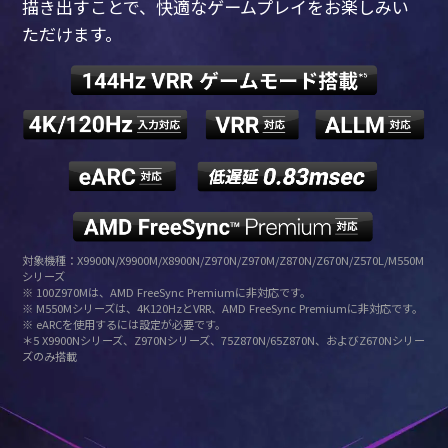
描き出すことで、
快適なゲームプレイをお楽しみい
ただけます。
対象機種：X9900N/X9900M/X8900N/Z970N/Z970M/Z870N/Z670N/Z570L/M550M
シリーズ
※ 100Z970Mは、AMD FreeSync Premiumに非対応です。
※ M550Mシリーズは、4K120HzとVRR、AMD FreeSync Premiumに非対応です。
※ eARCを使用するには設定が必要です。
＊5 X9900Nシリーズ、Z970Nシリーズ、75Z870N/65Z870N、およびZ670Nシリー
ズのみ搭載