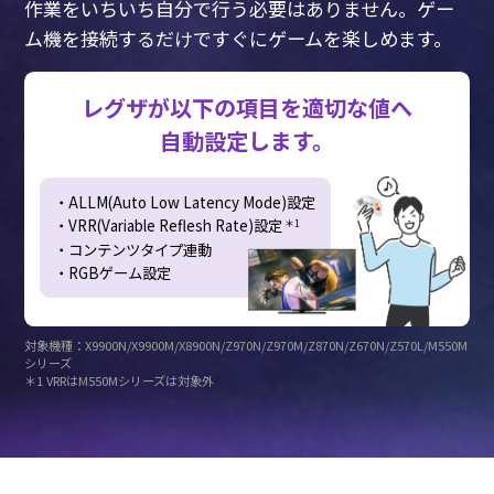
作業をいちいち自分で行う必要はありません。
ゲー
ム機を接続するだけですぐにゲームを楽しめます。
レグザが以下の項目を適切な値へ
自動設定します。
・ALLM(Auto Low Latency Mode)設定
・VRR(Variable Reflesh Rate)設定
＊1
・コンテンツタイプ連動
・RGBゲーム設定
対象機種：X9900N/X9900M/X8900N/Z970N/Z970M/Z870N/Z670N/Z570L/M550M
シリーズ
＊1 VRRはM550Mシリーズは対象外