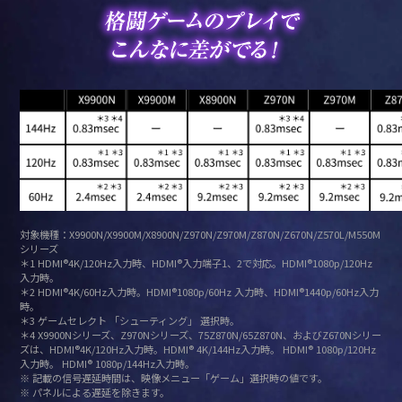
対象機種：X9900N/X9900M/X8900N/Z970N/Z970M/Z870N/Z670N/Z570L/M550M
シリーズ
＊1 HDMI®4K/120Hz入力時、HDMI®入力端子1、2で対応。HDMI®1080p/120Hz
入力時。
＊2 HDMI®4K/60Hz入力時。HDMI®1080p/60Hz 入力時、HDMI®1440p/60Hz入力
時。
＊3 ゲームセレクト 「シューティング」 選択時。
＊4 X9900Nシリーズ、Z970Nシリーズ、75Z870N/65Z870N、およびZ670Nシリー
ズは、HDMI®4K/120Hz入力時。HDMI® 4K/144Hz入力時。 HDMI® 1080p/120Hz
入力時。 HDMI® 1080p/144Hz入力時。
※ 記載の信号遅延時間は、映像メニュー「ゲーム」選択時の値です。
※ パネルによる遅延を除きます。