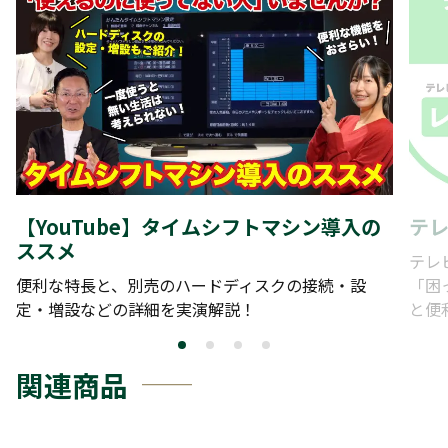
【YouTube】タイムシフトマシン導入の
テ
ススメ
テレ
便利な特長と、別売のハードディスクの接続・設
「困
定・増設などの詳細を実演解説！
と便
関連商品