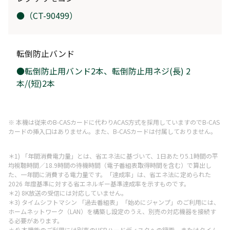
●（CT-90499）
転倒防止バンド
●転倒防止用バンド2本、転倒防止用ネジ(長) 2
本/(短)2本
※ 本機は従来のB-CASカードに代わりACAS方式を採用していますのでB-CAS
カードの挿入口はありません。また、B-CASカードは付属しておりません。
＊1) 「年間消費電力量」とは、省エネ法に基づいて、1日あたり5.1時間の平
均視聴時間／18.9時間の待機時間（電子番組表取得時間を含む）で算出し
た、一年間に消費する電力量です。「達成率」は、省エネ法に定められた
2026 年度基準に対する省エネルギー基準達成率を示すものです。
＊2) 8K放送の受信には対応していません。
＊3) タイムシフトマシン 「過去番組表」「始めにジャンプ」のご利用には、
ホームネットワーク（LAN）を構築し設定のうえ、別売の対応機器を接続す
る必要があります。
＊4) 本機能のご利用には別売のUSBハードディスクへの録画、またはタイム