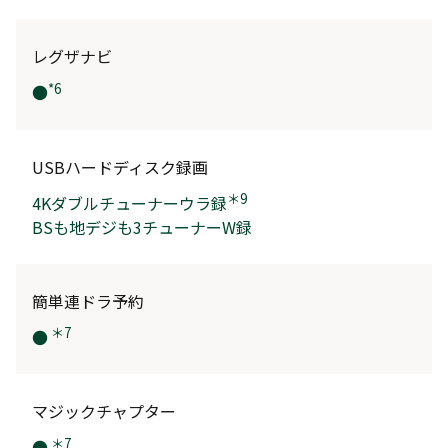
レグザナビ
*6
●
USBハードディスク録画
＊9
4Kダブルチューナーウラ録
BSも地デジも3チューナーW録
簡単連ドラ予約
＊7
●
マジックチャプター
＊7
●