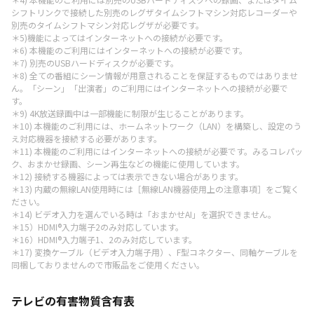
シフトリンクで接続した別売のレグザタイムシフトマシン対応レコーダーや
別売のタイムシフトマシン対応レグザが必要です。
＊5)機能によってはインターネットへの接続が必要です。
＊6) 本機能のご利用にはインターネットへの接続が必要です。
＊7) 別売のUSBハードディスクが必要です。
＊8) 全ての番組にシーン情報が用意されることを保証するものではありませ
ん。「シーン」「出演者」のご利用にはインターネットへの接続が必要で
す。
＊9) 4K放送録画中は一部機能に制限が生じることがあります。
＊10) 本機能のご利用には、ホームネットワーク（LAN）を構築し、設定のう
え対応機器を接続する必要があります。
＊11) 本機能のご利用にはインターネットへの接続が必要です。みるコレパッ
ク、おまかせ録画、シーン再生などの機能に使用しています。
＊12) 接続する機器によっては表示できない場合があります。
＊13) 内蔵の無線LAN使用時には［無線LAN機器使用上の注意事項］をご覧く
ださい。
＊14) ビデオ入力を選んでいる時は「おまかせAI」を選択できません。
＊15）HDMI®入力端子2のみ対応しています。
＊16）HDMI®入力端子1、2のみ対応しています。
＊17) 変換ケーブル（ビデオ入力端子用）、F型コネクター、同軸ケーブルを
同梱しておりませんので市販品をご使用ください。
テレビの有害物質含有表