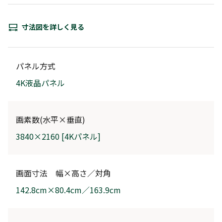
寸法図を詳しく見る
パネル方式
4K液晶パネル
画素数(水平×垂直)
3840×2160 [4Kパネル]
画面寸法 幅×高さ／対角
142.8cm×80.4cm／163.9cm