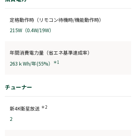
定格動作時（リモコン待機時/機能動作時）
215W（0.4W/19W）
年間消費電力量（省エネ基準達成率）
＊1
263ｋWh/年(55%）
チューナー
＊2
新4K衛星放送
2