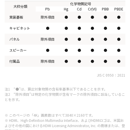
化学物質記号
大枠分類
Pb
Hg
Cd
Cr(VI)
PBB
PBDE
実装基板
除外項目
●
●
●
●
●
キャビネット
●
●
●
●
●
●
パネル
除外項目
●
●
●
●
●
スピーカー
●
●
●
●
●
●
付属品
除外項目
●
●
●
●
●
JIS C 0950：2021
注1 “●”は、算出対象物質の含有率基準以下であることを示す。
注2 “除外項目”は特定の化学物質が含有マークの除外項目に該当しているこ
とを示す。
※ このページの「4K」画素数はすべて3840×2160です。
※ HDMI、High-Definition Multimedia Interface、およびHDMIロゴは、米国お
よびその他の国におけるHDMI Licensing Administrator, Inc. の商標または、登