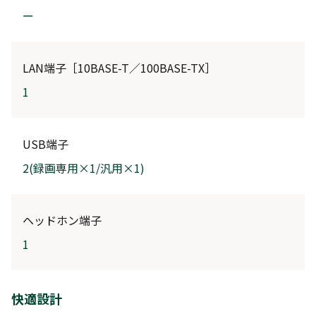
ー
LAN端子［10BASE-T／100BASE-TX］
1
USB端子
2(録画専用×1/汎用×1)
ヘッドホン端子
1
快適設計