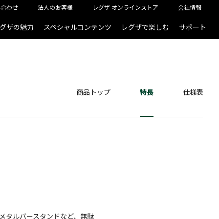
い合わせ
法人のお客様
レグザ オンラインストア
会社情報
グザの魅力
スペシャルコンテンツ
レグザで楽しむ
サポート
商品トップ
特長
仕様表
メタルバースタンドなど、無駄