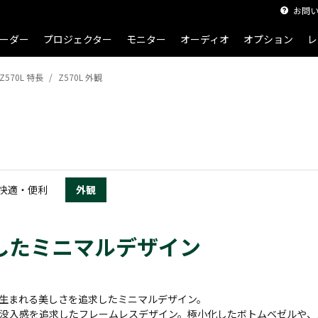
お問
ーダー
プロジェクター
モニター
オーディオ
オプション
レ
Z570L 特長
Z570L 外観
快適・便利
外観
したミニマルデザイン
生まれる美しさを追求したミニマルデザイン。
没入感を追求したフレームレスデザイン。極小化したボトムベゼルや、