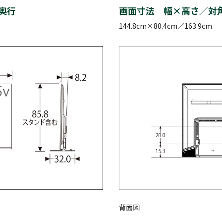
奥行
画面寸法 幅×高さ／対
144.8cm×80.4cm／163.9cm
背面図