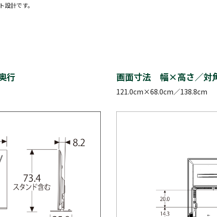
ント設計です。
奥行
画面寸法 幅×高さ／対
121.0cm×68.0cm／138.8cm