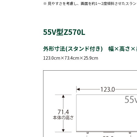
※ 見やすさを考慮し、画面を約1～2度傾斜させたスラ
55V型Z570L
外形寸法(スタンド付き) 幅×高さ×
123.0cm×73.4cm×25.9cm