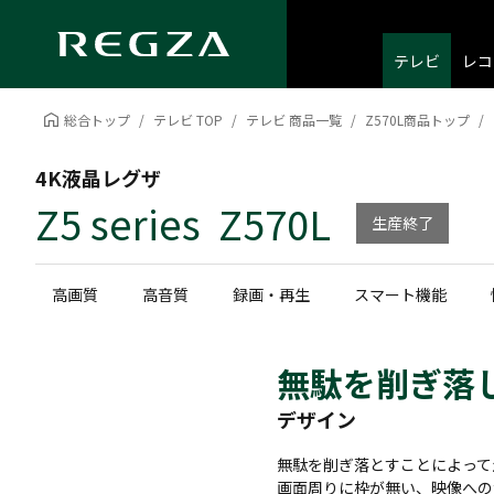
テレビ
レコ
総合トップ
テレビ TOP
テレビ 商品一覧
Z570L商品トップ
4K液晶レグザ
Z5 series Z570L
生産終了
高画質
高音質
録画・再生
スマート機能
無駄を削ぎ落
デザイン
無駄を削ぎ落とすことによって
画面周りに枠が無い、映像への