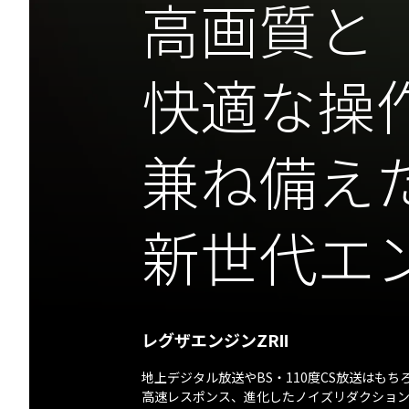
高画質と
快適な操
兼ね備え
新世代エ
レグザエンジンZRⅡ
地上デジタル放送やBS・110度CS放送はも
高速レスポンス、進化したノイズリダクショ