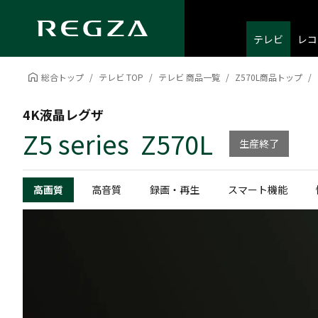
テレビ
レコ
総合トップ
テレビ TOP
テレビ 商品一覧
Z570L商品トップ
4K液晶レグザ
Z5 series Z570L
生産終了
高画質
高音質
録画・再生
スマート機能