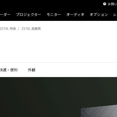
お問
ーダー
プロジェクター
モニター
オーディオ
オプション
レ
Z570L 特長
Z570L 高画質
快適・便利
外観