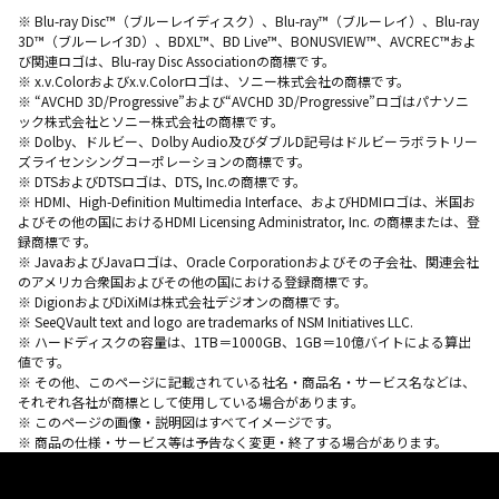
※ Blu-ray Disc™（ブルーレイディスク）、Blu-ray™（ブルーレイ）、Blu-ray
3D™（ブルーレイ3D）、BDXL™、BD Live™、BONUSVIEW™、AVCREC™およ
び関連ロゴは、Blu-ray Disc Associationの商標です。
※ x.v.Colorおよびx.v.Colorロゴは、ソニー株式会社の商標です。
※ “AVCHD 3D/Progressive”および“AVCHD 3D/Progressive”ロゴはパナソニ
ック株式会社とソニー株式会社の商標です。
※ Dolby、ドルビー、Dolby Audio及びダブルD記号はドルビーラボラトリー
ズライセンシングコーポレーションの商標です。
※ DTSおよびDTSロゴは、DTS, Inc.の商標です。
※ HDMI、High-Definition Multimedia Interface、およびHDMIロゴは、米国お
よびその他の国におけるHDMI Licensing Administrator, Inc. の商標または、登
録商標です。
※ JavaおよびJavaロゴは、Oracle Corporationおよびその子会社、関連会社
のアメリカ合衆国およびその他の国における登録商標です。
※ DigionおよびDiXiMは株式会社デジオンの商標です。
※ SeeQVault text and logo are trademarks of NSM Initiatives LLC.
※ ハードディスクの容量は、1TB＝1000GB、1GB＝10億バイトによる算出
値です。
※ その他、このページに記載されている社名・商品名・サービス名などは、
それぞれ各社が商標として使用している場合があります。
※ このページの画像・説明図はすべてイメージです。
※ 商品の仕様・サービス等は予告なく変更・終了する場合があります。