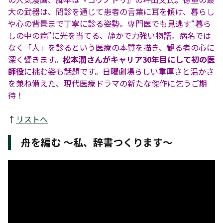
大の武器は、問診を通じて患者の言葉に耳を傾け、暮らし
や心の背景まで丁寧に診る姿勢。専門医でも見逃す“暮ら
しの中の病”に光を当てる、静かで力強い物語。病名では
なく「人」を診るという医療の本質を描き、観る者の心に
深く響きます。
松本潤さんがキャリア30年目にして初の医
師役
に挑む姿も話題です。日曜劇場らしい重厚さと温かさ
を兼ね備えた、現代医療ドラマの新たな傑作に乞うご期
待！
↑
リストへ
舟を編む 〜私、辞書つくります〜