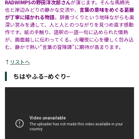
RADWIMPSの野田洋次郎さん
が演じます。そんな馬締光
也と岸辺みどりの静かな交流や、
言葉の意味をめぐる葛藤
が丁寧に描かれる物語
。辞書づくりという地味ながらも奥
深い営みを通して、人と人とのつながりを見つめ直す感動
作です。紙の手触り、語釈の一語一句に込められた情熱
が、画面越しに伝わってくる。火曜夜に心を優しく包み込
む、静かで熱い“言葉の冒険譚”に期待が高まります。
↑
リストへ
ちはやふる−めぐり−