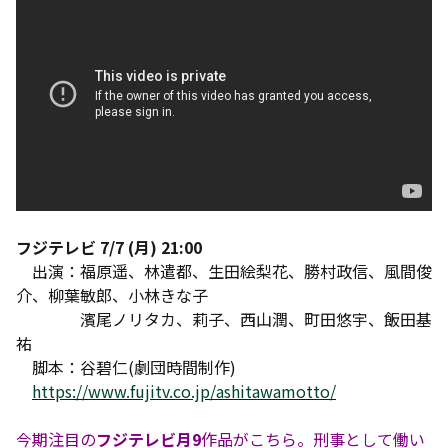
フジテレビ 7/7 (月) 21:00
出演：福原遥、林遣都、生田絵梨花、勝村政信、風間俊
介、柳葉敏郎、小林きな子
濱尾ノリタカ、莉子、西山潤、町田悠宇、飯田基
祐
脚本：谷碧仁(劇団時間制作)
https://www.fujitv.co.jp/ashitawamotto/
今期注目の
フジテレビ月9
作品がこちら。刑事として働い