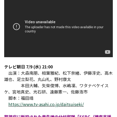
テレビ朝日 7/9 (水) 21:00
出演：大森南朋、相葉雅紀、松下奈緒、伊藤淳史、高木
雄也、足立梨花、丸山礼、野村康太
本田大輔、矢柴俊博、水嶋凜、ワタナベケイス
ケ、宮地真史、光石研、遠藤憲一、佐藤浩市
脚本：福田靖
https://www.tv-asahi.co.jp/daitsuiseki/
警視庁に新設された最先端の分析部隊「SSBC（捜査支援