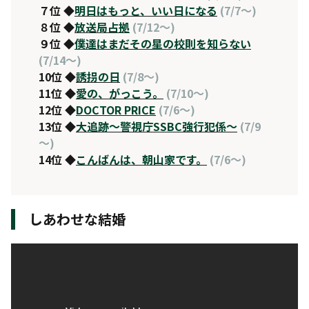
７位 ◆
明日はもっと、いい日になる
(7/7～)
８位 ◆
放送局占拠
(7/12～)
９位 ◆
僕達はまだその星の校則を知らない
(7/14～)
10位 ◆
誘拐の日
(7/8～)
11位 ◆
愛の、がっこう。
(7/10～)
12位 ◆
DOCTOR PRICE
(7/6～)
13位 ◆
大追跡〜警視庁SSBC強行犯係〜
(7/9
～)
14位 ◆
こんばんは、朝山家です。
(7/6～)
しあわせな結婚