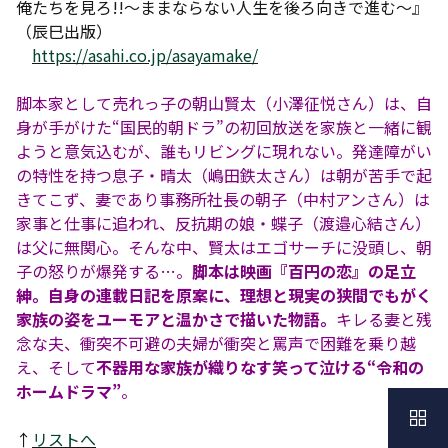
俺たちを見ろ!!〜ままならない人生を後ろ向きで進む〜』
（辰巳出版）
https://asahi.co.jp/asayamake/
脚本家として売れっ子の朝山賢太（小澤征悦さん）は、自
身が手がけた“国民的朝ドラ”の初回放送を家族と一緒に観
ようと意気込むが、誰もリビングに現れない。発達障がい
の特性を持つ息子・晴太（嶋田鉄太さん）は朝が苦手で起
きてこず、妻であり事務所社長の朝子（中村アンさん）は
家事と仕事に追われ、反抗期の娘・蝶子（渡邉心結さん）
は父に無関心。そんな中、賢太はエゴサーチに没頭し、朝
子の怒りが爆発する…。
脚本は映画『百円の恋』の足立
紳。自身の連載日記を原案に、理想と現実の狭間でもがく
家族の姿をユーモアと温かさで描いた物語。
キレる妻と残
念な夫、衝突不可避の夫婦が衝突と罵声で困難を乗り越
え、そして
不器用な家族が織りなす笑って泣ける“令和の
ホームドラマ”
。
↑
リストへ