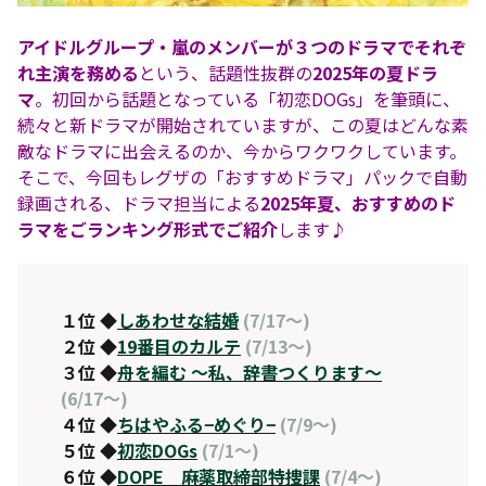
アイドルグループ・嵐のメンバーが３つのドラマでそれぞ
れ主演を務める
という、話題性抜群の
2025年の夏ドラ
マ
。初回から話題となっている「初恋DOGs」を筆頭に、
続々と新ドラマが開始されていますが、この夏はどんな素
敵なドラマに出会えるのか、今からワクワクしています。
そこで、今回もレグザの「おすすめドラマ」パックで自動
録画される、ドラマ担当による
2025年夏、おすすめのド
ラマをごランキング形式でご紹介
します♪
１位 ◆
しあわせな結婚
(7/17～)
２位 ◆
19番目のカルテ
(7/13～)
３位 ◆
舟を編む 〜私、辞書つくります〜
(6/17～)
４位 ◆
ちはやふる−めぐり−
(7/9～)
５位 ◆
初恋DOGs
(7/1～)
６位 ◆
DOPE 麻薬取締部特捜課
(7/4～)