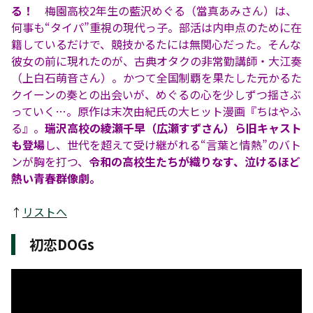
る！
梅園高校2年生の藍沢めぐる（當真あみさん）は、
何事も“タイパ”重視の現代っ子。部活は内申点のために在
籍しているだけで、競技かるたには無関心だった。そんな
彼女の前に現れたのが、古典オタクの非常勤講師・大江奏
（上白石萌音さん）。かつて全国制覇を果たした元かるた
クイーンの奏との出会いが、めぐるの心を少しずつ揺さぶ
っていく…。原作は末次由紀氏の大ヒット漫画『ちはやふ
る』。
瑞沢高校の綾瀬千早（広瀬すずさん）ら旧キャスト
も登場
し、世代を超えて受け継がれる“言葉と情熱”のバト
ンが胸を打つ、
令和の高校生たちが織りなす、泣けるほど
熱い青春群像劇。
↑
リストへ
初恋DOGs