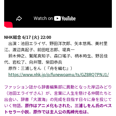
NHK総合 6/17 (火) 22:00
出演：池田エライザ、野田洋次郎、矢本悠馬、美村里
江、渡辺真起子、前田旺志郎、堤真一
鈴木伸之、鷲尾真知子、森口瑤子、柄本時生、野呂佳
代、岩松了、向井理、柴田恭兵
原作：三浦しをん（『舟を編む』）
https://www.nhk.jp/p/funewoamu/ts/GZ8RQ7PNJ1/
ファッション誌から辞書編集部に異動となった岸辺みどり
（池田エライザさん）が、言葉に人生を懸ける仲間たちと
出会い、辞書「大渡海」の完成を目指す日々に身を投じて
いく物語。
原作はアニメ化もされた、三浦しをん氏のベス
トセラー小説
。
原作では主人公の馬締光也は、