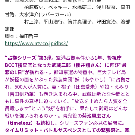
柏原収史、ベッキー、水橋研二、浅川梨奈、森田
甘路、大水洋介(ラバーガール)
村上淳、平山浩行、筒井真理子、津田寛治、渡部
篤郎
脚本：福田哲平
https://www.ntv.co.jp/dbs3/
“占拠シリーズ”第3弾
。空港占拠事件から1年、
警視庁
BCCT捜査官となった武蔵三郎（櫻井翔さん）に再び“最
悪の1日”が訪れる
…。都知事選の特番中、巨大テレビ局
が妖怪の面をかぶった武装集団“妖（あやかし）”に占拠さ
れ、500人が人質に。妻・裕子（比嘉愛未）や娘・えみり
（吉田帆乃華）も巻き込まれる中、武蔵は新たな仲間とと
もに事件の真相に迫っていく。“放送を止めたら人質を全
員殺します”という“妖”を相手に、果たして武蔵はどんな
戦いを強いられるのか…。青鬼役の
菊池風磨さん
（timelesz）も続投
し、シリーズファン必見の展開に。
タイムリミット・バトルサスペンスとしての緊張感と、家