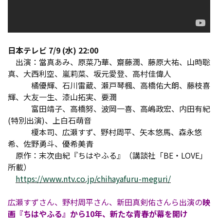
日本テレビ 7/9 (水) 22:00
出演：當真あみ、原菜乃華、齋藤潤、藤原大祐、山時聡
真、大西利空、嵐莉菜、坂元愛登、高村佳偉人
橘優輝、石川雷蔵、瀬戸琴楓、高橋佑大朗、藤枝喜
輝、大友一生、漆山拓実、要潤
富田靖子、高橋努、波岡一喜、高嶋政宏、内田有紀
(特別出演)、上白石萌音
榎本司、広瀬すず、野村周平、矢本悠馬、森永悠
希、佐野勇斗、優希美青
原作：末次由紀『ちはやふる』（講談社「BE・LOVE」
所載）
https://www.ntv.co.jp/chihayafuru-meguri/
広瀬すずさん、野村周平さん、新田真剣佑さんら出演の
映
画『ちはやふる』から10年、新たな青春が幕を開け