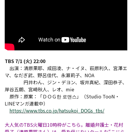
TBS 7/1 (火) 22:00
出演：清原果耶、成田凌、ナ・イヌ、萩原利久、宮澤エ
マ、なだぎ武、野呂佳代、永瀬莉子、NOA
円井わん、ジン・デヨン、坂井真紀、深田恭子、
岸谷五朗、宮崎秋人、レオ、mie
原作：原案：「ＤＯＧ한 로맨스」（Studio TooN・
LINEマンガ連載中）
https://www.tbs.co.jp/hatsukoi_DOGs_tbs/
大人気のTBS火曜日10時枠がこちら。離婚弁護士・花村
愛子（清原果耶さん）は、愛を信じないクールな“こじら