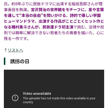
氏。約9年ぶりに民放ドラマに出演する稲垣吾郎さんが理
事長役を熱演。
宮沢賢治の世界観をモチーフに、星や言葉
を通して“本当の自由”を問いかける、詩的で優しい学園
ヒューマンドラマ
。
出演する作品がことごとくヒット作と
なる磯村勇斗さんが、民放連ドラ初主演
で挑む、法律や校
則では簡単に解決できない若者たちの青春を描いた、心に
残る一作です。
↑
リストへ
誘拐の日