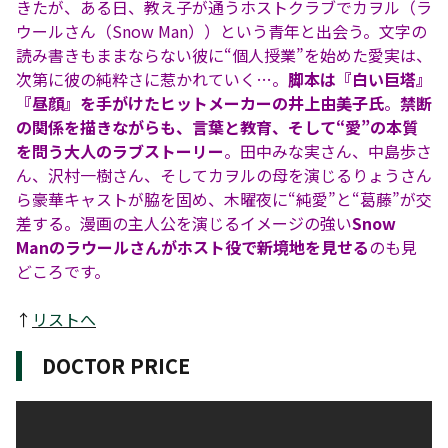
きたが、ある日、教え子が通うホストクラブでカヲル（ラ
ウールさん（Snow Man））という青年と出会う。文字の
読み書きもままならない彼に“個人授業”を始めた愛実は、
次第に彼の純粋さに惹かれていく…。
脚本は『白い巨塔』
『昼顔』を手がけたヒットメーカーの井上由美子氏
。
禁断
の関係を描きながらも、言葉と教育、そして“愛”の本質
を問う大人のラブストーリー
。田中みな実さん、中島歩さ
ん、沢村一樹さん、そしてカヲルの母を演じるりょうさん
ら豪華キャストが脇を固め、木曜夜に“純愛”と“葛藤”が交
差する。漫画の主人公を演じるイメージの強い
Snow
Manのラウールさんがホスト役で新境地を見せる
のも見
どころです。
↑
リストへ
DOCTOR PRICE