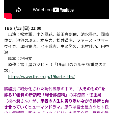
TBS 7/13 (日) 21:00
出演：松本潤、小芝風花、新田真剣佑、清水尋也、岡崎
体育、池谷のぶえ、本多力、松井遥南、ファーストサマー
ウイカ、津田寛治、池田成志、生瀬勝久、木村佳乃、田中
泯
脚本：坪田文
原作：富士屋カツヒト（『19番目のカルテ 徳重晃の問
診』）
https://www.tbs.co.jp/19karte_tbs/
臓器別に細分化された現代医療の中で、
“人そのもの”を
診る19番目の新領域「総合診療科」
の診療医・徳重晃
（松本潤さん）が、
患者の人生に寄り添いながら診断と向
き合っていくヒューマンドラマ
。原作は富士屋カツヒト氏
の人気漫画、脚本は『コウノドリ』の坪田文氏。徳重の最