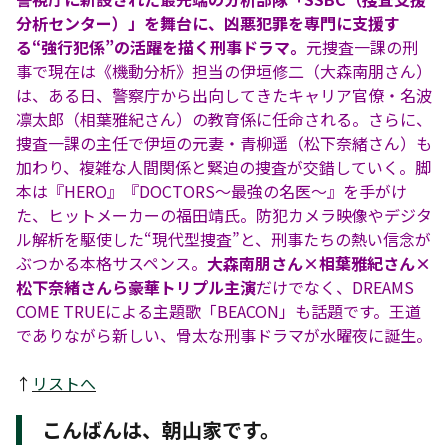
分析センター）」を舞台に、凶悪犯罪を専門に支援す
る“強行犯係”の活躍を描く刑事ドラマ。
元捜査一課の刑
事で現在は《機動分析》担当の伊垣修二（大森南朋さん）
は、ある日、警察庁から出向してきたキャリア官僚・名波
凛太郎（相葉雅紀さん）の教育係に任命される。さらに、
捜査一課の主任で伊垣の元妻・青柳遥（松下奈緒さん）も
加わり、複雑な人間関係と緊迫の捜査が交錯していく。脚
本は『HERO』『DOCTORS〜最強の名医〜』を手がけ
た、ヒットメーカーの福田靖氏。防犯カメラ映像やデジタ
ル解析を駆使した“現代型捜査”と、刑事たちの熱い信念が
ぶつかる本格サスペンス。
大森南朋さん×相葉雅紀さん×
松下奈緒さんら豪華トリプル主演
だけでなく、DREAMS
COME TRUEによる主題歌「BEACON」も話題です。王道
でありながら新しい、骨太な刑事ドラマが水曜夜に誕生。
↑
リストへ
こんばんは、朝山家です。