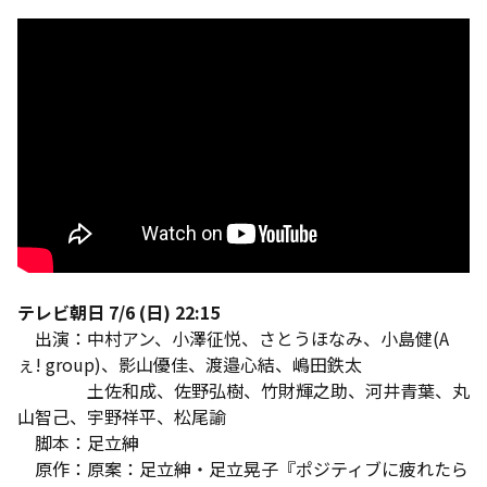
テレビ朝日 7/6 (日) 22:15
出演：中村アン、小澤征悦、さとうほなみ、小島健(A
ぇ! group)、影山優佳、渡邉心結、嶋田鉄太
土佐和成、佐野弘樹、竹財輝之助、河井青葉、丸
山智己、宇野祥平、松尾諭
脚本：足立紳
原作：原案：足立紳・足立晃子『ポジティブに疲れたら