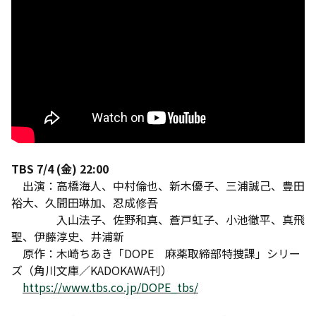
TBS 7/4 (金) 22:00
出演：高橋海人、中村倫也、新木優子、三浦誠己、豊田
裕大、久間田琳加、忍成修吾
入山法子、佐野和真、蒼戸虹子、小池徹平、真飛
聖、伊藤淳史、井浦新
原作：木崎ちあき「DOPE 麻薬取締部特捜課」シリー
ズ（角川文庫／KADOKAWA刊）
https://www.tbs.co.jp/DOPE_tbs/