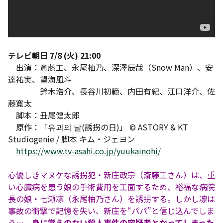
テレビ朝日 7/8 (火) 21:00
出演：斎藤工、永尾柚乃、深澤辰哉（Snow Man）、安
達祐実、望海風斗
鈴木浩介、長谷川初範、内田有紀、江口洋介、佐
藤寛太
脚本：丑尾健太郎
原作：「유괴의 날(誘拐の日)」 © ASTORY & KT
Studiogenie / 脚本 キム・ジェヨン
https://www.tv-asahi.co.jp/yuukainohi/
心優しきマヌケな誘拐犯・新庄政宗（斎藤工さん）は、重
い心臓病を患う娘の手術費用を工面するため、裕福な病院
長の娘・七瀬凛（永尾柚乃さん）を誘拐する。しかし凛は
事故の衝撃で記憶を失い、新庄を“パパ”と信じ込んでしま
う…。
身に覚えのない殺人事件の容疑者となってしまった