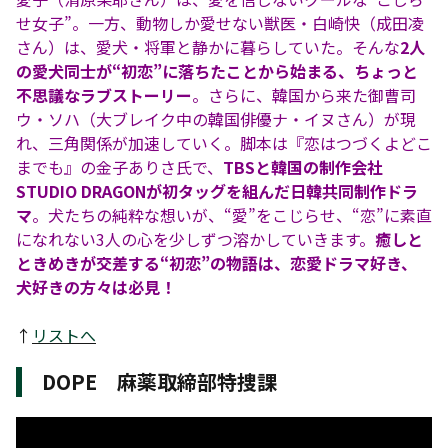
せ女子”。一方、動物しか愛せない獣医・白崎快（成田凌
さん）は、愛犬・将軍と静かに暮らしていた。そんな
2人
の愛犬同士が“初恋”に落ちたことから始まる、ちょっと
不思議なラブストーリー
。さらに、韓国から来た御曹司
ウ・ソハ（大ブレイク中の韓国俳優ナ・イヌさん）が現
れ、三角関係が加速していく。脚本は『恋はつづくよどこ
までも』の金子ありさ氏で、
TBSと韓国の制作会社
STUDIO DRAGONが初タッグを組んだ日韓共同制作ドラ
マ
。犬たちの純粋な想いが、“愛”をこじらせ、“恋”に素直
になれない3人の心を少しずつ溶かしていきます。
癒しと
ときめきが交差する“初恋”の物語は、恋愛ドラマ好き、
犬好きの方々は必見！
↑
リストへ
DOPE 麻薬取締部特捜課