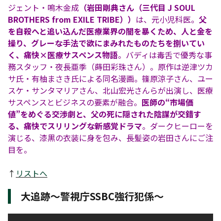
ジェント・鳴木金成
（岩田剛典さん（三代目 J SOUL
BROTHERS from EXILE TRIBE））
は、元小児科医。
父
を自殺へと追い込んだ医療業界の闇を暴くため、人と金を
操り、グレーな手法で欲にまみれたものたちを捌いてい
く、痛快×医療サスペンス物語
。バディは毒舌で優秀な事
務スタッフ・夜長亜季（蒔田彩珠さん）。原作は逆津ツカ
サ氏・有柚まさき氏による同名漫画。篠原涼子さん、ユー
スケ・サンタマリアさん、北山宏光さんらが出演し、医療
サスペンスとビジネスの要素が融合。
医師の“市場価
値”をめぐる交渉劇と、父の死に隠された陰謀が交錯す
る、痛快でスリリングな新感覚ドラマ
。ダークヒーローを
演じる、漆黒の衣装に身を包み、長髪姿の岩田さんにご注
目を。
↑
リストへ
大追跡〜警視庁SSBC強行犯係〜