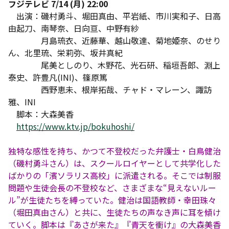
フジテレビ 7/14 (月) 22:00
出演：磯村勇斗、堀田真由、平岩紙、市川実和子、日高
由起刀、南琴奈、日向亘、中野有紗
月島琉衣、近藤華、越山敬達、菊地姫奈、のせり
ん、北里琉、栄莉弥、坂井真紀
尾美としのり、木野花、光石研、稲垣吾郎、淵上
泰史、許豊凡(INI)、篠原篤
西野恵未、根岸拓哉、チャド・マレーン、諏訪
雅、INI
脚本：大森美香
https://www.ktv.jp/bokuhoshi/
独特な感性を持ち、かつて不登校だった弁護士・白鳥健治
（磯村勇斗さん）は、スクールロイヤーとして共学化した
ばかりの「濱ソラリス高校」に派遣される。そこでは制服
問題や生徒会長の不登校など、さまざまな“見えないルー
ル”が生徒たちを縛っていた。健治は国語教師・幸田珠々
（堀田真由さん）と共に、生徒たちの声なき声に耳を傾け
ていく。脚本は『あさが来た』『青天を衝け』の大森美香