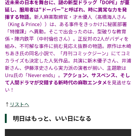
近未来の日本を舞台に、謎の新型ドラッグ「DOPE」が蔓
延し、服用者は“ドーパー”と呼ばれ、時に異常な力を発
揮する物語。
新人麻薬取締官・才木優人（髙橋海人さん
（King & Prince））は、ある事件をきっかけに秘匿部署
「特捜課」へ異動。そこで出会ったのは、型破りな教育
係・陣内鉄平（中村倫也さん）。正反対の2人がバディを
組み、不可解な事件に挑む見応え抜群の物語。原作は木崎
ちあき氏の同名小説で、「月刊コミックジーン」にてコミ
カライズも決定した人気作品。共演に新木優子さん、井浦
新さん、伊藤淳史さんら実力派の演者が揃い、主題歌は
Uru氏の「Never ends」。
アクション、サスペンス、そし
て人間ドラマが交錯する新時代の麻取エンタメ
を見逃せな
い！
↑
リストへ
明日はもっと、いい日になる