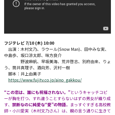
フジテレビ 7/10 (木) 10:00
出演：木村文乃、ラウール(Snow Man)、田中みな実、
中島歩、坂口涼太郎、味方良介
野波麻帆、早坂美海、荒井啓志、別府由来、りょ
う、筒井真理子、酒向芳、沢村一樹
脚本：井上由美子
https://www.fujitv.co.jp/aino_gakkou/
“この恋は、誰にも祝福されない。”
というキャッチコピ
ーが胸を打つ、すれ違うことすらないはずの男女が織り成
す、
禁断なのに純愛な“愛”の物語
。まっすぐすぎる高校教
師・小川愛実（木村文乃さん）は、親の言う通りに生きて