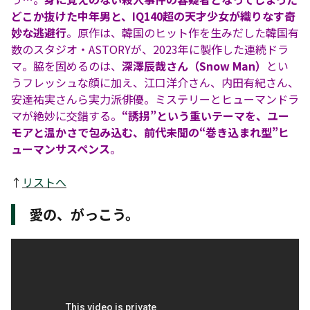
どこか抜けた中年男と、IQ140超の天才少女が織りなす奇
妙な逃避行
。原作は、韓国のヒット作を生みだした韓国有
数のスタジオ・ASTORYが、2023年に製作した連続ドラ
マ。脇を固めるのは、
深澤辰哉さん（Snow Man）
とい
うフレッシュな顔に加え、江口洋介さん、内田有紀さん、
安達祐実さんら実力派俳優。ミステリーとヒューマンドラ
マが絶妙に交錯する。
“誘拐”という重いテーマを、ユー
モアと温かさで包み込む、前代未聞の“巻き込まれ型”ヒ
ューマンサスペンス
。
↑
リストへ
愛の、がっこう。