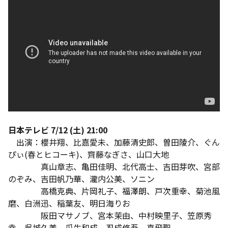
日本テレビ 7/12 (土) 21:00
出演：櫻井翔、比嘉愛未、加藤清史郎、曽田陵介、ぐん
ぴぃ(春とヒコーキ)、齊藤なぎさ、山口大地
真山章志、亀田佳明、北代高士、吉田芽吹、宮部
のぞみ、吉田帆乃華、瀧内公美、ソニン
高橋克典、片岡礼子、福澤朗、戸次重幸、菊池風
磨、白洲迅、稲葉友、明日海りお
阪田マサノブ、宮本茉由、中村映里子、笠原秀
幸、呉城久美、瓜生和成、忍成修吾、真飛聖