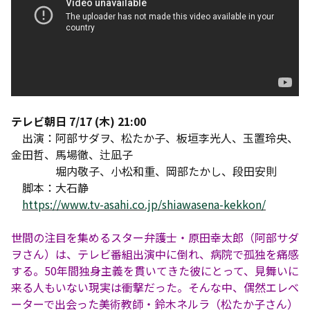
テレビ朝日 7/17 (木) 21:00
出演：阿部サダヲ、松たか子、板垣李光人、玉置玲央、
金田哲、馬場徹、辻凪子
堀内敬子、小松和重、岡部たかし、段田安則
脚本：大石静
https://www.tv-asahi.co.jp/shiawasena-kekkon/
世間の注目を集めるスター弁護士・原田幸太郎（阿部サダ
ヲさん）は、テレビ番組出演中に倒れ、病院で孤独を痛感
する。50年間独身主義を貫いてきた彼にとって、見舞いに
来る人もいない現実は衝撃だった。そんな中、偶然エレベ
ーターで出会った美術教師・鈴木ネルラ（松たか子さん）