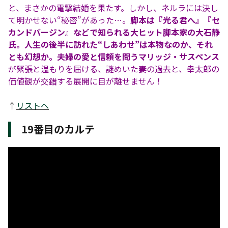
と、まさかの電撃結婚を果たす。しかし、ネルラには決し
て明かせない“秘密”があった…。
脚本は『光る君へ』『セ
カンドバージン』などで知られる大ヒット脚本家の大石静
氏。人生の後半に訪れた“しあわせ”は本物なのか、それ
とも幻想か。夫婦の愛と信頼を問うマリッジ・サスペンス
が緊張と温もりを届ける、謎めいた妻の過去と、幸太郎の
価値観が交錯する展開に目が離せません！
↑
リストへ
19番目のカルテ