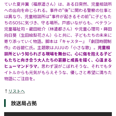
ていた夏井翼（福原遥さん）は、ある日突然、児童相談所
への出向を命じられる。事件の“後”に関わる警察の仕事と
は異なり、児童相談所は“事件が起きるその前”に子どもた
ちのSOSに気づき、守る場所。戸惑いながらも、ベテラン
児童福祉司・蔵田総介（林遣都さん）や児童心理司・蒔田
向日葵（生田絵梨花さん）らと共に、子どもたちの未来に
寄り添っていく物語。脚本は『キャスター』『劇団時間制
作』の谷碧仁氏。主題歌はJUJUの「小さな歌」。
児童相
談所という知られざる現場を舞台に、心に傷を抱える子ど
もたちと向き合う大人たちの葛藤と成長を描く、心温まる
ヒューマンドラマ
。思わず涙がこぼれそうな、それでもタ
イトルからも元気がもらえそうな、優しさと希望に満ちた
物語にご注目を。
↑
リストへ
放送局占拠