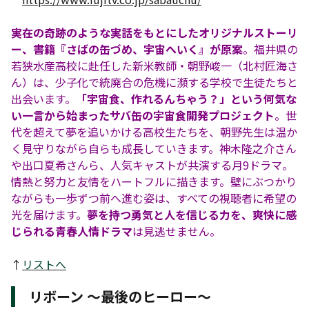
実在の奇跡のような実話をもとにしたオリジナルストーリ
ー、書籍『さばの缶づめ、宇宙へいく』が原案
。福井県の
若狭水産高校に赴任した新米教師・朝野峻一（北村匠海さ
ん）は、少子化で統廃合の危機に瀕する学校で生徒たちと
出会います。
「宇宙食、作れるんちゃう？」という何気な
い一言から始まったサバ缶の宇宙食開発プロジェクト
。世
代を超えて夢を追いかける高校生たちを、朝野先生は温か
く見守りながら自らも成長していきます。神木隆之介さん
や出口夏希さんら、人気キャストが共演する月9ドラマ。
情熱と努力と友情をハートフルに描きます。壁にぶつかり
ながらも一歩ずつ前へ進む姿は、すべての視聴者に希望の
光を届けます。
夢を持つ勇気と人を信じる力を、爽快に感
じられる青春人情ドラマ
は見逃せません。
↑
リストへ
リボーン 〜最後のヒーロー〜