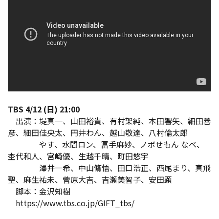
TBS 4/12 (日) 21:00
出演：堤真一、山田裕貴、有村架純、本田響矢、細田善
彦、細田佳央太、円井わん、越山敬達、八村倫太郎
やす、水間ロン、冨手麻妙、ノボせもん なべ、
杢代和人、宮崎優、生越千晴、町田悠宇
澤井一希、中山脩悟、田口浩正、西尾まり、真飛
聖、麻生祐未、菅原大吉、吉瀬美智子、安田顕
脚本：金沢知樹
https://www.tbs.co.jp/GIFT_tbs/