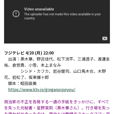
フジテレビ 4/20 (月) 22:00
出演：黒木華、野呂佳代、松下洸平、三浦透子、渡邊圭
祐、倉悠貴、小雪、本上まなみ
シシド・カフカ、岩谷健司、山口馬木也、木野
花、岩松了、坂東彌十郎
脚本：蛭田直美
https://www.ktv.jp/ginganoippyou/
政治家の不正を告発する一通の手紙をきっかけに、すべて
を失った元秘書・星野茉莉（黒木華さん）。行き場を失っ
た彼女が出会ったのは、政治とは無縁のスナックママ・月