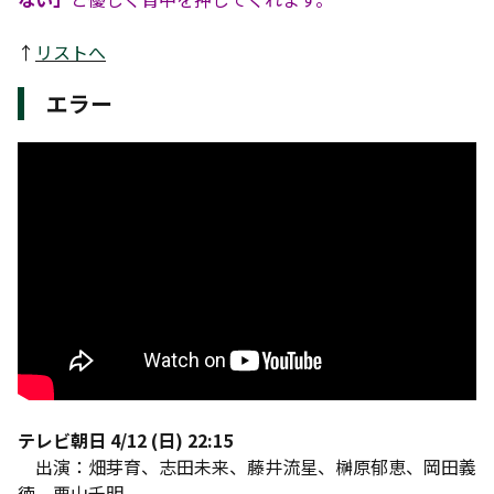
↑
リストへ
エラー
テレビ朝日 4/12 (日) 22:15
出演：畑芽育、志田未来、藤井流星、榊原郁恵、岡田義
徳、栗山千明