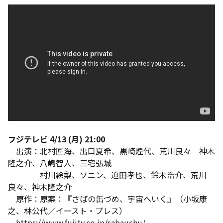
フジテレビ 4/13 (月) 21:00
出演：北村匠海、出口夏希、黒崎煌代、荒川良々 神木
隆之介、八嶋智人、三宅弘城
村川絵梨、ソニン、迫田孝也、鈴木浩介、荒川
良々、神木隆之介
原作：原案：『さばの缶づめ、宇宙へいく』（小坂康
之、林公代／イースト・プレス）
https://www.fujitv.co.jp/sabauchu/