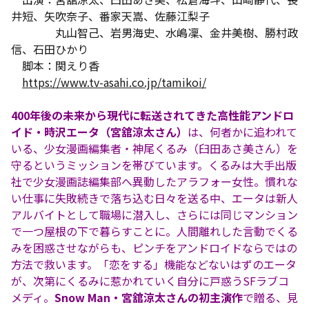
井短、矢吹奈子、番家天嵩、佐藤江梨子
丸山智己、岩男海史、水嶋凜、金井美樹、勝村政
信、石田ひかり
脚本：関えり香
https://www.tv-asahi.co.jp/tamikoi/
400年後の未来から現代に転送されてきた高性能アンドロ
イド・時沢エータ（宮舘涼太さん）
は、何者かに追われて
いる、少女漫画編集者・神尾くるみ（臼田あさ美さん）を
守るというミッションを帯びています。くるみは大手出版
社で少女漫画誌編集部へ異動したアラフォー女性。慣れな
い仕事に失敗続きで落ち込む日々を送る中、エータは新人
アルバイトとして職場に潜入し、さらには同じマンション
で一つ屋根の下で暮らすことに。人間離れした言動でくる
みを困惑させながらも、ピンチをアンドロイドならではの
方法で救います。「恋をする」機能などないはずのエータ
が、次第にくるみに惹かれていく自分に戸惑うSFラブコ
メディ。
Snow Man・宮舘涼太さんの初主演作
で贈る、見