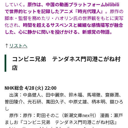
していく。
原作は、中国の動画プラットフォームbilibili
で世界的ヒットを記録したアニメ『時光代理人』
。原作の
脚本・監督を務めたリ・ハオリン氏の世界観をもとに実写
化され、
時間を超えるサスペンスと繊細な感情描写が融合
した、心に静かに問いを投げかける、新感覚の物語。
↑
リストへ
コンビニ兄弟 テンダネス門司港こがね村
店
NHK総合 4/28 (火) 22:00
出演：中島健人、田中麗奈、鈴木福、馬場徹、齋藤潤、
曽田陵介、光石研、萬田久子、中原丈雄、柄本明、舘ひろ
し
原作：原作：町田そのこ（新潮文庫nex刊） 漫画：瀬戸
ましお『コンビニ兄弟 テンダネス門司港こがね村店』