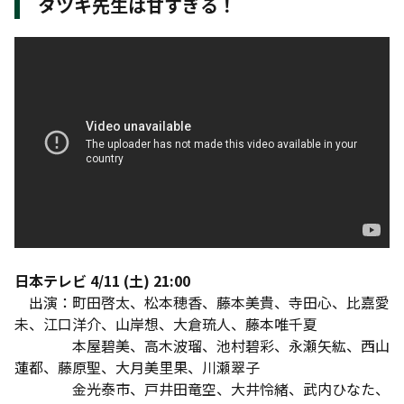
タツキ先生は甘すぎる！
日本テレビ 4/11 (土) 21:00
出演：町田啓太、松本穂香、藤本美貴、寺田心、比嘉愛
未、江口洋介、山岸想、大倉琉人、藤本唯千夏
本屋碧美、高木波瑠、池村碧彩、永瀬矢紘、西山
蓮都、藤原聖、大月美里果、川瀬翠子
金光泰市、戸井田竜空、大井怜緒、武内ひなた、