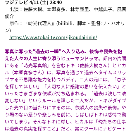
フジテレビ 4/11 (土) 23:40
出演：佐藤大樹、本郷奏多、林芽亜里、中越典子、風間
俊介
原作：『時光代理人』(bilibili、脚本・監督:リ・ハオリ
ン)
https://www.tokai-tv.com/jikoudairinin/
写真に写った“過去の一瞬”へ入り込み、後悔や喪失を抱
えた人々の人生に寄り添うヒューマンドラマ
。都内の片隅
にある「時光写真館」を営むトキ（佐藤大樹さん）とヒカ
ル（本郷奏多さん）は、写真を通じて過去へタイムスリッ
プする不思議な能力を持つバディ。二人の元には、「息子
を探してほしい」「大切な人に感謝の思いを伝えたい」と
いったさまざまな依頼が持ち込まれる。「過去は決して改
変しない」というルールを課した二人だが、トキがダイブ
した先で目の当たりにするのは、依頼人の喪失や後悔。や
り場のない怒りや悲しみを前に、しばしばトキは感情で動
いてしまう。そんなトキに対し、ヒカルは「俺たちの仕事
は過去の真実を探すこと」だと、常にクールにナビゲート