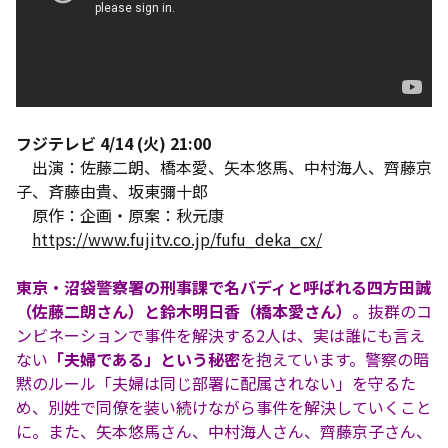
フジテレビ 4/14 (火) 21:00
出演：佐藤二朗、橋本愛、矢本悠馬、中村海人、齊藤京
子、斉藤由貴、坂東彌十郎
原作：企画・原案：秋元康
https://www.fujitv.co.jp/fufu_deka_cx/
東京・沼袋警察署の刑事課で名バディと呼ばれる四方田誠
（佐藤二朗さん）と鈴木明日香（橋本愛さん）
。抜群のコ
ンビネーションで事件を解決する2人は、実は誰にも言え
ない
「夫婦である」という秘密
を抱えています。警察の暗
黙のルール「夫婦は同じ部署に配属されない」を守るた
め、別姓で同僚を装い続けながら事件を解決していくこと
に。また、矢本悠馬さん、中村海人さん、齊藤京子さん、