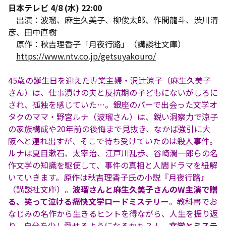
日本テレビ 4/8 (水) 22:00
出演：波瑠、麻生久美子、柳俊太郎、作間龍斗、渋川清
彦、田中直樹
原作：秋吉理香子「月夜行路」（講談社文庫）
https://www.ntv.co.jp/getsuyakouro/
45歳の誕生日を迎えた専業主婦・沢辻涼子（麻生久美子
さん）は、仕事漬けの夫と反抗期の子どもにないがしろに
され、孤独を感じていた…。銀座のバーで出会った文学オ
タクのママ・野宮ルナ（波瑠さん）は、鋭い洞察力で涼子
の家族構成や20年前の後悔まで見抜き、なかば強引に大
阪へと連れ出すが、そこで待ち受けていたのは殺人事件。
ルナは夏目漱石、太宰治、江戸川乱歩、谷崎潤一郎らの名
作文学の知識を駆使して、事件の真相と人間ドラマを紐解
いていきます。原作は秋吉理香子氏の小説『月夜行路』
（講談社文庫）。
波瑠さんと麻生久美子さんのW主演で贈
る、笑って泣ける痛快文学ロードミステリー
。教科書でお
なじみの名作から生きるヒントを得ながら、人生を振り返
り、自分を少し愛せるようになるかも？！
文学とミステ