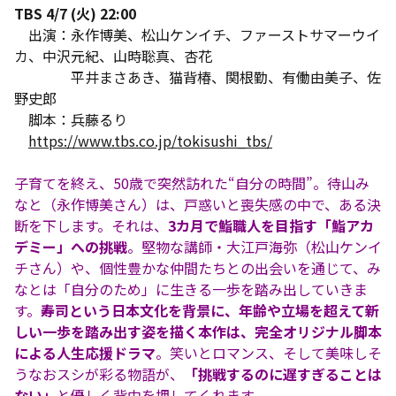
TBS 4/7 (火) 22:00
出演：永作博美、松山ケンイチ、ファーストサマーウイ
カ、中沢元紀、山時聡真、杏花
平井まさあき、猫背椿、関根勤、有働由美子、佐
野史郎
脚本：兵藤るり
https://www.tbs.co.jp/tokisushi_tbs/
子育てを終え、50歳で突然訪れた“自分の時間”。待山み
なと（永作博美さん）は、戸惑いと喪失感の中で、ある決
断を下します。それは、
3カ月で鮨職人を目指す「鮨アカ
デミー」への挑戦
。堅物な講師・大江戸海弥（松山ケンイ
チさん）や、個性豊かな仲間たちとの出会いを通じて、み
なとは「自分のため」に生きる一歩を踏み出していきま
す。
寿司という日本文化を背景に、年齢や立場を超えて新
しい一歩を踏み出す姿を描く本作は、完全オリジナル脚本
による人生応援ドラマ
。笑いとロマンス、そして美味しそ
うなおスシが彩る物語が、
「挑戦するのに遅すぎることは
ない」
と優しく背中を押してくれます。