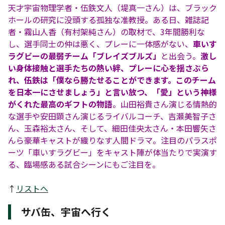
天才宇宙物理学者・伍鉄文人（堤真一さん）は、ブラック
ホールの研究に没頭する孤独な准教授。ある日、雑誌記
者・霧山人香（有村架純さん）の取材で、3年間勝利な
し、選手同士の仲は悪く、プレーに一体感がない、
車いす
ラグビーの最弱チーム「ブレイズブルズ」
と出会う。
激し
い身体接触と選手たちの熱い絆、プレーに心を揺さぶら
れ、伍鉄は「僕なら勝たせることができます。このチーム
を日本一にさせましょう」と言い放つ、「愛」という神様
がくれた最高のギフトの物語
。山田裕貴さん演じる情熱的
な選手や安田顕さん演じるライバルコーチ、吉瀬美智子さ
ん、玉森裕太さん、そして、細田佳央太さん・本田響矢さ
んら豪華キャストが織りなす人間ドラマ。注目のパラスポ
ーツ「車いすラグビー」をキャスト陣が体当たりで実演す
る、臨場感ある試合シーンにもご注目を。
↑
リストへ
サバ缶、宇宙へ行く