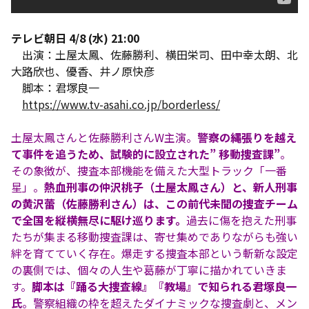
テレビ朝日 4/8 (水) 21:00
出演：土屋太鳳、佐藤勝利、横田栄司、田中幸太朗、北
大路欣也、優香、井ノ原快彦
脚本：君塚良一
https://www.tv-asahi.co.jp/borderless/
土屋太鳳さんと佐藤勝利さんW主演。
警察の縄張りを越え
て事件を追うため、試験的に設立された” 移動捜査課”
。
その象徴が、捜査本部機能を備えた大型トラック「一番
星」。
熱血刑事の仲沢桃子（土屋太鳳さん）と、新人刑事
の黄沢蕾（佐藤勝利さん）は、この前代未聞の捜査チーム
で全国を縦横無尽に駆け巡ります。
過去に傷を抱えた刑事
たちが集まる移動捜査課は、寄せ集めでありながらも強い
絆を育てていく存在。爆走する捜査本部という斬新な設定
の裏側では、個々の人生や葛藤が丁寧に描かれていきま
す。
脚本は『踊る大捜査線』『教場』で知られる君塚良一
氏
。警察組織の枠を超えたダイナミックな捜査劇と、メン