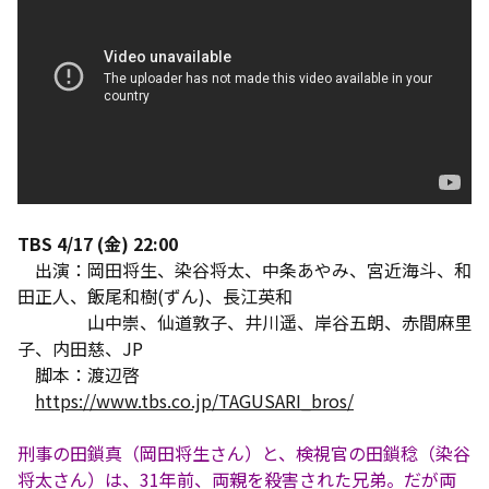
TBS 4/17 (金) 22:00
出演：岡田将生、染谷将太、中条あやみ、宮近海斗、和
田正人、飯尾和樹(ずん)、長江英和
山中崇、仙道敦子、井川遥、岸谷五朗、赤間麻里
子、内田慈、JP
脚本：渡辺啓
https://www.tbs.co.jp/TAGUSARI_bros/
刑事の田鎖真（岡田将生さん）と、検視官の田鎖稔（染谷
将太さん）は、31年前、両親を殺害された兄弟。だが両