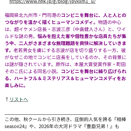
https://www.nhk.jp/g/blog/jpvxxm1_u/
福岡県北九州市・門司港の
コンビニを舞台に、人と人との
つながりを温かく描くヒューマンコメディ。
物語の中心
は、超イケメン店長・志波三彦（中島健人さん）と、ワイ
ルドな謎の男。
悩みを抱えた客や個性豊かな店員たちが集
う中、二人がさまざまな無理難題を爽快に解決していきま
す。
老若男女を虜にする志波が店を切り盛りする一方、彼
がなぜこの地でコンビニ店長をしているのか、その背景に
は謎が隠されています。原作は、本屋大賞受賞作家・町田
そのこ氏による同名小説。
コンビニを舞台に繰り広げられ
る、ハートフル＆ミステリアス＆ヒューマンコメディをお
楽しみに。
↑
リストへ
_________________________________
この他、秋クールから引き続き、圧倒的人気を誇る『相棒
season24』や、2026年の大河ドラマ『豊臣兄弟！』も