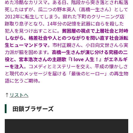
めた冷酷なカリスマ。ある日、階段から突き落とされ転落
死したはずが、瓜二つの野本英人（高橋一生さん）として
2012年に転生してしまう。寂れた下町のクリーニング店
跡取り息子となり、14年分の記憶を武器に自らを殺した
犯人を見つけ出すことに。
貧困層の視点で上層社会と対峙
しながら、格差社会や人とのつながりを問い直す社会派転
生ヒューマンドラマ
。市村正親さん、小日向文世さんら実
力派が脇を固めます。
高橋一生さんが演じ分ける究極の二
役と、宮本浩次さんの主題歌『I love 人生！』がエネルギ
ーを注入
。コメディとミステリーを交え、平成の懐かしさ
と現代のメッセージを届ける「最後のヒーロー」の再生物
語に乞うご期待。
↑
リストへ
田鎖ブラザーズ