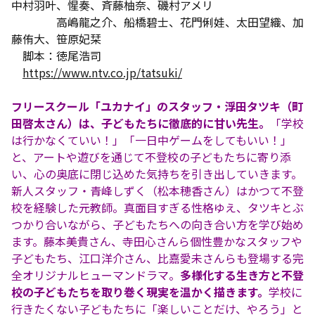
中村羽叶、惺奏、斉藤柚奈、磯村アメリ
高嶋龍之介、船橋碧士、花門俐娃、太田望織、加
藤侑大、笹原妃栞
脚本：徳尾浩司
https://www.ntv.co.jp/tatsuki/
フリースクール「ユカナイ」のスタッフ・浮田タツキ（町
田啓太さん）は、子どもたちに徹底的に甘い先生。
「学校
は行かなくていい！」「一日中ゲームをしてもいい！」
と、アートや遊びを通じて不登校の子どもたちに寄り添
い、心の奥底に閉じ込めた気持ちを引き出していきます。
新人スタッフ・青峰しずく（松本穂香さん）はかつて不登
校を経験した元教師。真面目すぎる性格ゆえ、タツキとぶ
つかり合いながら、子どもたちへの向き合い方を学び始め
ます。藤本美貴さん、寺田心さんら個性豊かなスタッフや
子どもたち、江口洋介さん、比嘉愛未さんらも登場する完
全オリジナルヒューマンドラマ。
多様化する生き方と不登
校の子どもたちを取り巻く現実を温かく描きます。
学校に
行きたくない子どもたちに「楽しいことだけ、やろう」と