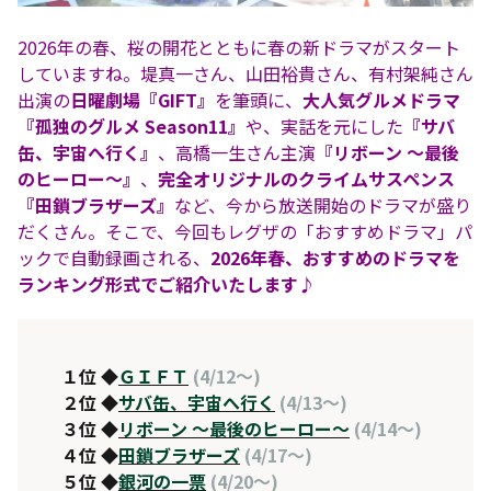
2026年の春、桜の開花とともに春の新ドラマがスタート
していますね。堤真一さん、山田裕貴さん、有村架純さん
出演の
日曜劇場『GIFT』
を筆頭に、
大人気グルメドラマ
『孤独のグルメ Season11』
や、実話を元にした
『サバ
缶、宇宙へ行く』
、高橋一生さん主演
『リボーン 〜最後
のヒーロー〜』
、
完全オリジナルのクライムサスペンス
『田鎖ブラザーズ』
など、今から放送開始のドラマが盛り
だくさん。そこで、今回もレグザの「おすすめドラマ」パ
ックで自動録画される、
2026年春、おすすめのドラマを
ランキング形式でご紹介いたします♪
１位 ◆
ＧＩＦＴ
(4/12～)
２位 ◆
サバ缶、宇宙へ行く
(4/13～)
３位 ◆
リボーン 〜最後のヒーロー〜
(4/14～)
４位 ◆
田鎖ブラザーズ
(4/17～)
５位 ◆
銀河の一票
(4/20～)