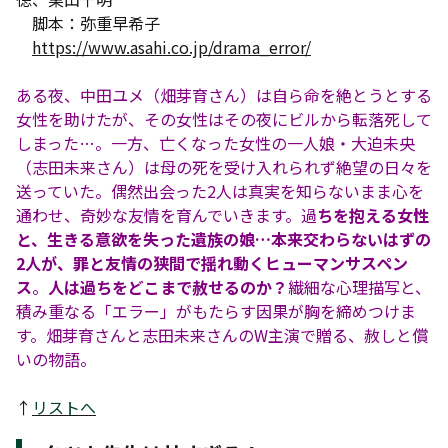
脚本：弥重早希子
https://www.asahi.co.jp/drama_error/
ある夜、中田ユメ（畑芽育さん）は自ら命を絶とうとする
女性を助けたが、その女性はその夜にビルから転落死して
しまった…。一方、亡くなった女性の一人娘・大迫未央
（志田未来さん）は母の死を受け入れられず絶望の日々を
送っていた。偶然出会った2人は真実を知らないまま心を
通わせ、奇妙な友情を育んでいきます。過
ちを抱える女性
と、生きる意欲を失った遺族の娘…本来交わらないはずの
2人が、罪と友情の狭間で揺れ動くヒューマンサスペン
ス
。
人は過ちをどこまで赦せるのか？
繊細な心理描写と、
積み重なる「エラー」がもたらす因果が胸を締めつけま
す。畑芽育さんと志田未来さんのW主演で贈る、赦しと償
いの物語。
↑
リストへ