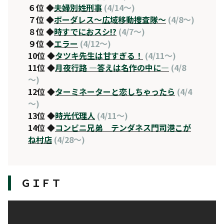
６位 ◆
夫婦別姓刑事
(4/14～)
７位 ◆
ボーダレス〜広域移動捜査隊〜
(4/8～)
８位 ◆
時すでにおスシ!?
(4/7～)
９位 ◆
エラー
(4/12～)
10位 ◆
タツキ先生は甘すぎる！
(4/11～)
11位 ◆
月夜行路 ―答えは名作の中に―
(4/8
～)
12位 ◆
ターミネーターと恋しちゃったら
(4/4
～)
13位 ◆
時光代理人
(4/11～)
14位 ◆
コンビニ兄弟 テンダネス門司港こが
ね村店
(4/28～)
ＧＩＦＴ