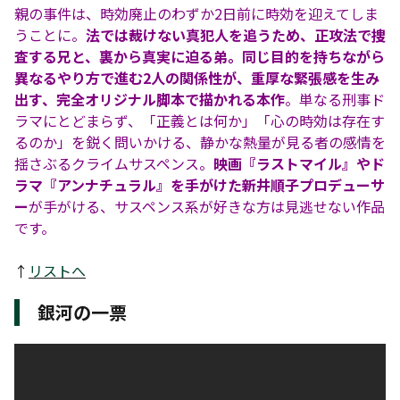
親の事件は、時効廃止のわずか2日前に時効を迎えてしま
うことに。
法では裁けない真犯人を追うため、正攻法で捜
査する兄と、裏から真実に迫る弟。同じ目的を持ちながら
異なるやり方で進む2人の関係性が、重厚な緊張感を生み
出す、完全オリジナル脚本で描かれる本作
。単なる刑事ド
ラマにとどまらず、「正義とは何か」「心の時効は存在す
るのか」を鋭く問いかける、静かな熱量が見る者の感情を
揺さぶるクライムサスペンス。
映画『ラストマイル』やド
ラマ『アンナチュラル』を手がけた新井順子プロデューサ
ー
が手がける、サスペンス系が好きな方は見逃せない作品
です。
↑
リストへ
銀河の一票