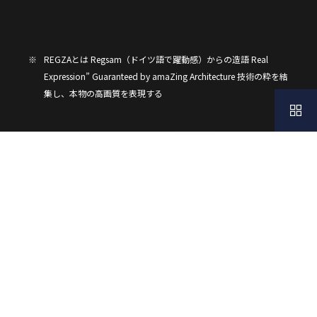
※
REGZAとは Regsam（ドイツ語で躍動感）からの造語 Real
Expression” Guaranteed by amaZing Architecture 技術の粋を結
集し、本物の高画質を表現する