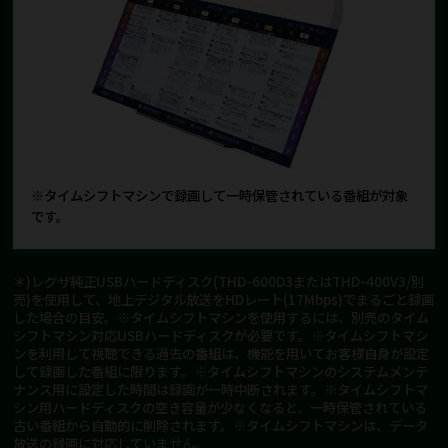
※タイムシフトマシンで録画して一時保管されている番組が対象
です。
＊)レグザ純正USBハードディスク(THD-600D3またはTHD-400V3/別
売)を使用して、地上デジタル放送をHDレート(17Mbps)でまるごと録画
した場合の目安。※タイムシフトマシンを使用するには、別売のタイム
シフトマシン対応USBハードディスクが必要です。※タイムシフトマシ
ンを利用して視聴できる過去の番組は、機能を用いてお客様自身が設定
して録画した番組に限ります。※タイムシフトマシンのシステムメンテ
ナンス用に設定した時間は録画が一時中断されます。※タイムシフトマ
シン用ハードディスクの空き容量が少なくなると、一時保管されている
古い番組から自動的に削除されます。※タイムシフトマシンは、データ
放送の録画に対応していません。