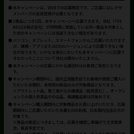
本キャンペーンは、WEBでの応募限定です。ご応募にはレグザ
メンバーズの会員登録が必要となります。
1商品につき1回、本キャンペーンへ応募できます。当社（TVS
REGZA株式会社）が同時期に実施している同一商品を対象とし
た他のキャンペーンには当選できない場合があります。
パソコン、タブレット、スマートフォンからご応募いただけます
が、機種・アプリまたはOSのバージョンにより応募できない場
合があります。いかなる場合においても本キャンペーンに応募で
きなかったことについて当社は関与いたしません。
本キャンペーンの応募にかかる通信料はお客様ご負担となりま
す。
キャンペーン期間中に、国内正規販売店でお客様が直接ご購入い
ただいた未開封、未使用の新品のみが対象商品となります。
※アウトレット品、第三者からの譲渡品（転売含む）、オークシ
ョンでの個人売買品や中古品、再調整品等は対象外です。
キャンペーン購入期間内に対象商品をお買い上げいただき、応募
期間内にご応募いただいた先着4,000名様、日本国内在住の方が
対象です。
※景品の発送につきましては、応募を確認し準備ができ次第順
次、発送予定です。
※個人のお客様のみ、ご応募いただけます。法人のお客様のご応