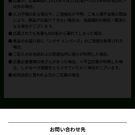
応募が、応募期間＜2023年４月21日(金)～2023年6月5日(月)＞
以外の場合。
入力不備のある場合や、ご連絡先が不明、ご本人様不在等の理由
により、商品がお届けできない場合は、当選権利の無効・取消と
なる場合がございます。
応募されても先着4,000名から漏れてしまった場合。
景品のお届け前に「レグザ メンバーズ」のご登録を削除された
場合。
ご記入のお名前および登録住所に偽りが判明した場合。
応募必要書類の改ざんがあった場合。※不正応募が判明した場
合、しかるべき措置をとらさせていただく場合がございます。
転売目的と思われる方のご応募の場合。
お問い合わせ先