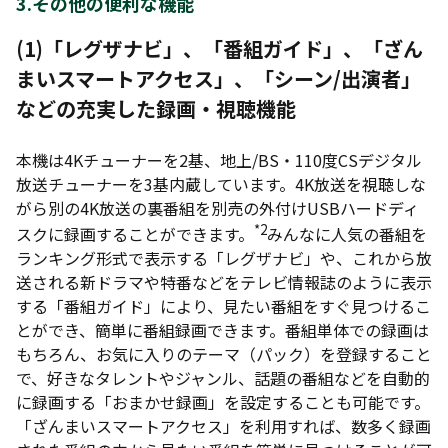
3.その他の便利な機能
(1)
「レグザナビ」、「番組ガイド」、「ざん
まいスマートアクセス」、「シーン/出演者」
などの充実した録画・視聴機能
本機は4Kチューナーを2基、地上/BS・110度CSデジタル
放送チューナーを3基内蔵しています。4K放送を視聴しな
がら別の4K放送の裏番組を別売の外付けUSBハードディ
*2
スクに録画することができます。
みんなに人気の番組を
ランキング形式で表示する「レグザナビ」や、これから放
送される新ドラマや特番などをテレビ情報誌のように表示
する「番組ガイド」により、見たい番組をすぐ見つけるこ
とができ、簡単に番組録画できます。番組単体での録画は
もちろん、お気に入りのテーマ（パック）を登録すること
で、好きなタレントやジャンル、話題の番組などを自動的
に録画する「おまかせ録画」を設定することも可能です。
「ざんまいスマートアクセス」を利用すれば、数多く録画