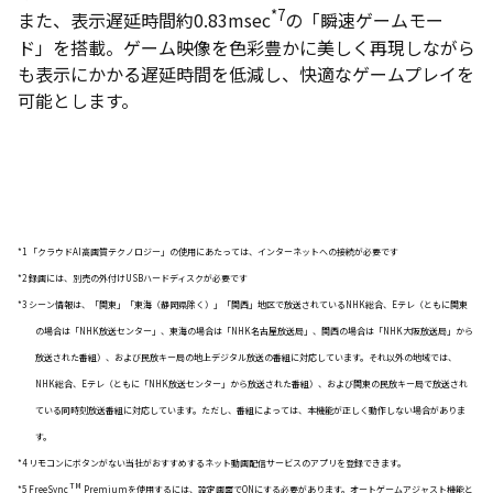
*7
また、表示遅延時間約0.83msec
の「瞬速ゲームモー
ド」を搭載。ゲーム映像を色彩豊かに美しく再現しながら
も表示にかかる遅延時間を低減し、快適なゲームプレイを
可能とします。
*1 「クラウドAI高画質テクノロジー」の使用にあたっては、インターネットへの接続が必要です
*2 録画には、別売の外付けUSBハードディスクが必要です
*3 シーン情報は、「関東」「東海（静岡県除く）」「関西」地区で放送されているNHK総合、Eテレ（ともに関東
の場合は「NHK放送センター」、東海の場合は「NHK名古屋放送局」、関西の場合は「NHK大阪放送局」から
放送された番組）、および民放キー局の地上デジタル放送の番組に対応しています。それ以外の地域では、
NHK総合、Eテレ（ともに「NHK放送センター」から放送された番組）、および関東の民放キー局で放送され
ている同時刻放送番組に対応しています。ただし、番組によっては、本機能が正しく動作しない場合がありま
す。
*4 リモコンにボタンがない当社がおすすめするネット動画配信サービスのアプリを登録できます。
TM
*5 FreeSync
Premiumを使用するには、設定画面でONにする必要があります。オートゲームアジャスト機能と