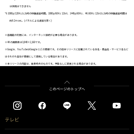
は併用はできません
*6
1080p/120Hz
入力時の映像遅延時間。1080p/60Hz 12bit、1440p/60Hz、4K/60Hz 12bit入力時の映像遅延時間は
約9.2msec。(パネルによる遅延を除く)
※各機能の利用には、インターネット接続が必要な場合があります。
※4Kの画素数は3,840×2,160です。
※Google、YouTubeはGoogle LLCの商標です。その他本リリースに記載されている社名・商品名・サービス名など
はそれぞれ各社が商標として使用している場合があります。
※本リリースの内容は、発表時点のものです。予告なしに変更される場合があります。
このページのトップへ
テレビ