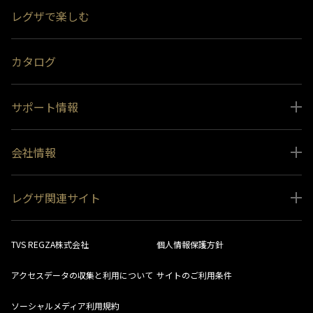
レグザで楽しむ
受賞履歴
おすすめ番組
カタログ
サポート情報
取扱説明書ダウンロード
会社情報
インフォメーション 一覧
ニュース
よくあるご質問 (FAQ）
レグザ関連サイト
会社概要
お問い合わせ
レグザ オンラインストア
会社メッセージ
生産終了商品一覧
TVS REGZA株式会社
個人情報保護方針
レグザ メンバーズ
事業所一覧
ソフトウェアダウンロード情報
アクセスデータの収集と利用について
サイトのご利用条件
法人向けサイト
環境配慮の取り組み
レグザリンク総合ナビ
ソーシャルメディア利用規約
視聴分析サービス