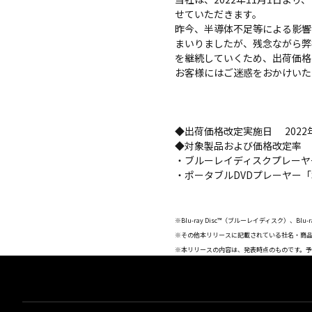
せていただきます。
昨今、半導体不足等による影響
まいりましたが、残念ながら弊
を継続していくため、出荷価格
お客様にはご迷惑をおかけいた
◆出荷価格改定実施日 2022年
◆対象製品および価格改定率
・ブルーレイディスクプレーヤー「
・ポータブルDVDプレーヤー「SD
※Blu-ray Disc™（ブルーレイディスク）、Blu-ra
※その他本リリースに記載されている社名・商
※本リリースの内容は、発表時点のものです。予