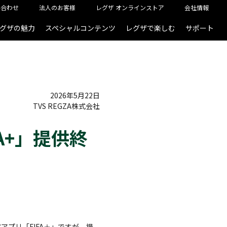
い合わせ
法人のお客様
レグザ オンラインストア
会社情報
グザの魅力
スペシャルコンテンツ
レグザで楽しむ
サポート
2026年5月22日
TVS REGZA株式会社
A+」提供終
アプリ「FIFA＋」ですが、提