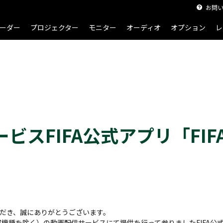
お問
ーダー
プロジェクター
モニター
オーディオ
オプション
レ
ビスFIFA公式アプリ「FIF
だき、誠にありがとうございます。
部機種を除く）の動画配信サービスにて提供を行って参りましたFIFA公式