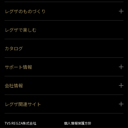
レグザのものづくり
スペシャルコンテンツ
レグザで楽しむ
受賞履歴
おすすめ番組
カタログ
サポート情報
取扱説明書ダウンロード
会社情報
インフォメーション 一覧
ニュース
よくあるご質問 (FAQ）
レグザ関連サイト
会社概要
お問い合わせ
レグザ オンラインストア
会社メッセージ
生産終了商品一覧
TVS REGZA株式会社
個人情報保護方針
レグザ メンバーズ