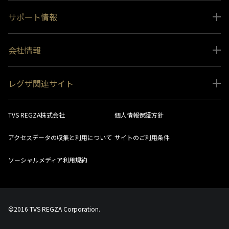
サポート情報
取扱説明書ダウンロード
会社情報
インフォメーション 一覧
ニュース
よくあるご質問 (FAQ）
レグザ関連サイト
会社概要
お問い合わせ
レグザ オンラインストア
会社メッセージ
生産終了商品一覧
TVS REGZA株式会社
個人情報保護方針
レグザ メンバーズ
事業所一覧
ソフトウェアダウンロード情報
アクセスデータの収集と利用について
サイトのご利用条件
法人向けサイト
環境配慮の取り組み
レグザリンク総合ナビ
ソーシャルメディア利用規約
視聴分析サービス
SDGs
お客様登録
社会環境活動
採用情報
©2016 TVS REGZA Corporation.