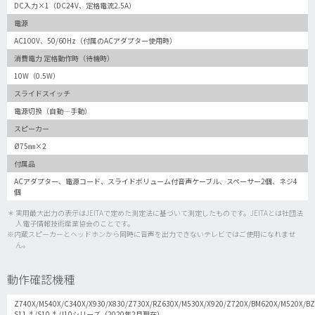
DC入力×1（DC24V、定格電流2.5A）
電源
AC100V、50/60Hz（付属のACアダプター使用時）
消費電力 定格動作時（待機時）
10W（0.5W）
スライドスイッチ
電源切換（自動―手動）
スピーカー
Ø75㎜×2
付属品
ACアダプター、電源コード、スライドボリューム付音声ケーブル、スペーサー2個、ネジ4
個
＊ 実用最大出力の表示はJEITAで定めた測定法に基づいて測定したものです。JEITAとは社団法
人電子情報技術産業協会のことです。
※内蔵スピーカーとヘッドホンから同時に音声を出力できないテレビではご使用になれませ
ん。
動作確認機種
Z740X/M540X/C340X/X930/X830/Z730X/RZ630X/M530X/X920/Z720X/BM620X/M520X/BZ
＊
＊
S11
/S10
/J10シリーズ（2020年2月現在）