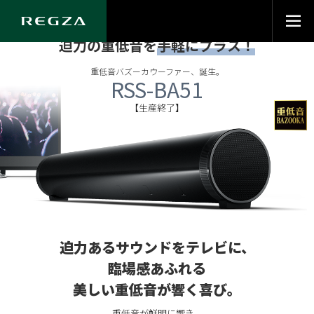
今お使いのテレビに
迫力の重低音を
手軽にプラス！
重低音バズーカウーファー、誕生。
RSS-BA51
【生産終了】
迫力あるサウンドをテレビに、
臨場感あふれる
美しい重低音が響く喜び。
重低音が鮮明に響き、