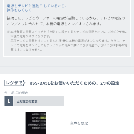
＊
電源もテレビと連動
しているから、
操作もらくらく
接続したテレビとウーファーの電源が連動しているから、テレビの電源の
オン／オフに合わせて、本機の電源もオン／オフされます。
※ 本機背面の電源スイッチを「自動」に設定するとテレビの電源をオフにした約10分後に
本機の電源がオフになります。
再度テレビの電源をオンにすると約2秒後に本機の電源がオンになります。ただし、テ
レビの電源をオンにしてもテレビからの音声が無いときや音量が小さいときは本機の電
源はオンになりません。
レグザで
RSS-BA51をお使いいただくための、2つの設定
例：M510Xの場合
1
出力設定の変更
音声を設定