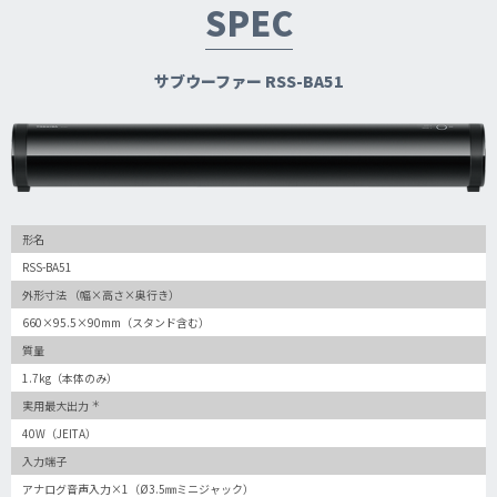
SPEC
サブウーファー RSS-BA51
形名
RSS-BA51
外形寸法 （幅×高さ×奥行き）
660×95.5×90mm（スタンド含む）
質量
1.7kg（本体のみ）
＊
実用最大出力
40W（JEITA）
入力端子
アナログ音声入力×1（Ø3.5㎜ミニジャック）