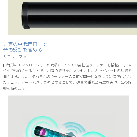
迫真の重低音再生で
音の感動を高める
サブウーファー
円筒形のエンクロージャーの両端に3インチの高性能ウーファーを搭載。同一の
位相で動作させることで、相互の振動をキャンセルし、キャビネットの共振を
抑えます。また、それぞれのウーファーの負荷が同一となるように適正化され
たデュアルポートバスレフ型とすることで、迫真の重低音再生を実現。音の感
動を高めます。