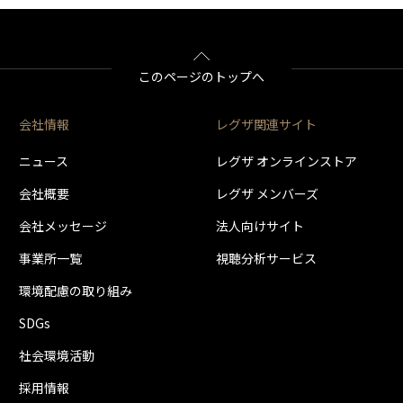
2020年7月1日
運用方式の変更後も「おでかけいつでも視聴」でリモートアクセス
スマートフォンやタブレット等から、おでかけいつでも視聴ができ
は、本バージョンでのソフトウェアの更新を実施しておく必要があ
タイムシフトリンク（始めにジャンプ機能）に対応したテレビで、始
ました。
レグザリンク・シェア機能で他のタイムシフト対応製品の過去番組
タイムシフトマシン録画の安定性を向上しました。
直しました。
1.00.21
DVD-Videoの再生性能を向上しました。
このページのトップへ
らのダウンロードのみ実施しています。
2014年3月6日
2020年夏に実施予定のリモートアクセスサービス運用方式の変更に
会社情報
レグザ関連サイト
2014年6月17日
運用方式の変更後も「おでかけいつでも視聴」でリモートアクセス
は、本バージョンでのソフトウェアの更新を実施しておく必要があ
2016年3月1日
ニュース
レグザ オンラインストア
1.00.04
2.25.12
会社概要
レグザ メンバーズ
1.00.17
らのダウンロードのみ実施しています。
タイムシフトマシン録画の安定性を向上しました。
会社メッセージ
法人向けサイト
動作の安定性を向上しました。
DLNA再生で過去番組表を再生した時に、映像と音声が出力される
しました。
事業所一覧
視聴分析サービス
SeeQVault対応の東芝TVとの間のSeeQVault対応USBハード
2016年3月15日
SeeQVault対応の東芝TVで初期化したSeeQVault対応USBハードデ
換して記録した番組を本機で再生したり、本機でSeeQVault形式に変換
環境配慮の取り組み
の東芝TVで再生したりすることなどができるようになりました。
予約録画の終了時刻が、次の予約録画の開始時刻と同じになる二つ
SDGs
いたため録画に失敗した旨のエラーメッセージが表示される場合が
1.00.19
他の機種でディスクに録画した番組を再生すると、録画モードが正し
ました。
社会環境活動
動作の安定性を向上しました。
採用情報
SeeQVault対応の東芝TVとの間のSeeQVault対応USBハード
SeeQVault対応の東芝TVで初期化したSeeQVault対応USBハードデ