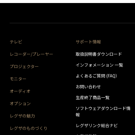
実施日時
実施内容
実施内容
バージョン番号
※このバージョンのソフトウェアは、インターネットか
実施日時
実施内容
テレビ
サポート情報
実施日時
実施日時
レコーダー/プレーヤー
取扱説明書ダウンロード
バージョン番号
バージョン番号
インフォメーション 一覧
プロジェクター
バージョン番号
※このバージョンのソフトウェアは、インターネットか
実施内容
よくあるご質問 (FAQ）
モニター
実施内容
お問い合わせ
実施内容
オーディオ
実施日時
生産終了商品一覧
オプション
ソフトウェアダウンロード情
バージョン番号
報
レグザの魅力
レグザリンク総合ナビ
レグザのものづくり
実施内容