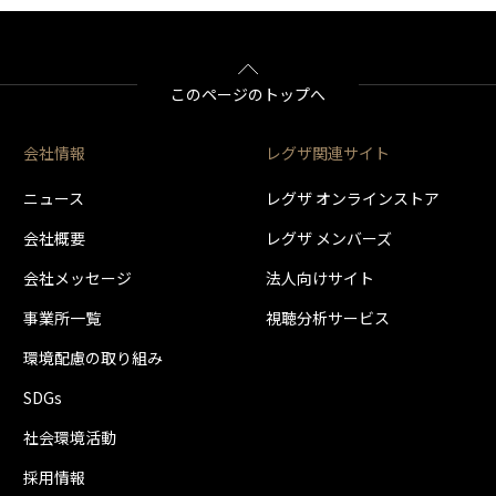
2022年3月16日
1.00.09
2022年12月13日
2021年12月23日
T4C-01F2FF-214
アプリ「スマホdeレグザ」による音声検索・音声操作に対応しました
このページのトップへ
「時短で見る」に「お好み設定」「おまかせ自動録画設定」機能を
1.00.21
「横断検索」を「急上昇ワードリスト」からの選択でも検索できる
アプリ「スマホdeレグザ」を使用して宅内外から本機をリモートア
1.00.16
動作の安定を図りました。
動作の安定性を改善しました。
会社情報
レグザ関連サイト
動作の安定を図りました。
ニュース
レグザ オンラインストア
BDディスクの再生を省エネ待機モードから行うと、電源が起動せず
2019年12月9日
oreから、Android(TM)版はGoogle Playから最新版（Ver1.1.0以降）をダ
善しました。
会社概要
レグザ メンバーズ
らのダウンロードのみ実施しています。
会社メッセージ
法人向けサイト
T4C-01F2FF-210
2021年3月24日
2020年3月18日
事業所一覧
視聴分析サービス
2020年11月11日
環境配慮の取り組み
動画配信サービス「YouTube」の視聴に対応しました。(注1)
1.00.14
動作の安定を図りました。
1.00.09
SDGs
1.00.20
動作の安定性を改善しました。
社会環境活動
要です。
アプリ「スマホdeレグザ」による音声検索・音声操作に対応しました
「時短で見る」に「お好み設定」「おまかせ自動録画設定」機能を
採用情報
2020.10.14（水）に公開したソフトウエアアップデートVer1.00
「横断検索」を「急上昇ワードリスト」からの選択でも検索できる