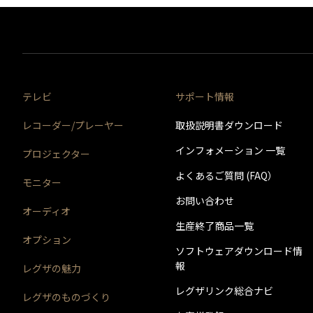
実施日時
バージョン番号
実施日時
実施日時
バージョン番号
実施内容
バージョン番号
バージョン番号
実施内容
テレビ
サポート情報
実施内容
レコーダー/プレーヤー
取扱説明書ダウンロード
実施内容
実施日時
(注1)アプリ「スマホdeレグザ」に関してはiOS版はApp St
インフォメーション 一覧
プロジェクター
※このバージョンのソフトウェアは、インターネットか
よくあるご質問 (FAQ）
モニター
バージョン番号
実施日時
実施日時
お問い合わせ
オーディオ
実施日時
生産終了商品一覧
実施内容
バージョン番号
オプション
バージョン番号
ソフトウェアダウンロード情
バージョン番号
報
レグザの魅力
実施内容
(注1)サービスのご利用にはインターネットへの接続が必
実施内容
レグザリンク総合ナビ
レグザのものづくり
実施内容