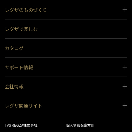
レグザのものづくり
スペシャルコンテンツ
レグザで楽しむ
受賞履歴
おすすめ番組
カタログ
サポート情報
取扱説明書ダウンロード
会社情報
インフォメーション 一覧
ニュース
よくあるご質問 (FAQ）
レグザ関連サイト
会社概要
お問い合わせ
レグザ オンラインストア
会社メッセージ
生産終了商品一覧
TVS REGZA株式会社
個人情報保護方針
レグザ メンバーズ