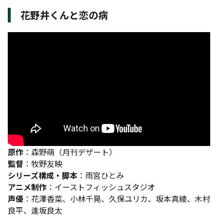
花野井くんと恋の病
原作
：森野萌（月刊デザート）
監督
：牧野友映
シリーズ構成・脚本
：雨宮ひとみ
アニメ制作
：イーストフィッシュスタジオ
声優
：花澤香菜、小林千晃、久保ユリカ、坂本真綾、木村
良平、逢坂良太