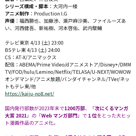
シリーズ構成・脚本
：大河内一楼
アニメ制作
：Production I.G
声優
：福西勝也、加藤渉、瀬戸麻沙美、ファイルーズあ
い、河西健吾、新祐樹、河本啓佑、武内駿輔
テレビ東京 4/13 (土) 23:00
BSテレ東 4/13 (土) 24:00
CS：AT-X/アニマックス
配信：ABEMA/Prime Video/dアニメストア/Disney+/DMM
TV/FOD/hulu/Lemino/Netflix/TELASA/U-NEXT/WOWOW
オンデマンド/アニメ放題/バンダイチャンネル/TVer/ネッ
トもテレ東/他
https://kaiju-no8.net/
国内発行部数が2023年末で
1200万部
、「
次にくるマンガ
大賞 2021
」の「
Web マンガ部門
」で
１位
をとった大ヒッ
ト漫画作品のアニメ化。