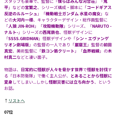
スタッフも豪華で、監督に「
僕らはみんな河合荘
」「
鬼
平
」などの
宮繁之
、シリーズ構成・脚本に「
コードギアス
反逆のルルーシュ
」「
機動戦士ガンダム 水星の魔女
」な
どの
大河内一楼
、キャラクターデザイン・総作画監督に
「
人狼 JIN-ROH
」「
攻殻機動隊
」シリーズ、「
NARUTO -
ナルト-
」シリーズの
西尾鉄也
、怪獣デザインに
「
SSSS.GRIDMAN
」怪獣デザインや「
シン・エヴァンゲ
リオン劇場版
」の監督の一人であり「
巌窟王
」監督の
前田
真宏
、美術監督に「
鉄コン筋クリート
」「
血界戦線
」の
木
村真二
などと凄い面子。
物語は、
日常的に怪獣が人々を脅かす世界
で
怪獣を討伐
す
る「日本防衛隊」で働く主人公が、
とあることから怪獣に
変身
してしまい...しかし
怪獣災害には立ち向かう
、という
お話。
↑
リストへ
07位