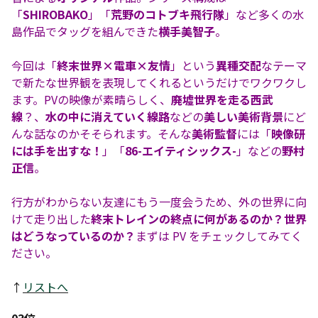
「
SHIROBAKO
」「
荒野のコトブキ飛行隊
」など多くの水
島作品でタッグを組んできた
横手美智子
。
今回は「
終末世界×電車×友情
」という
異種交配
なテーマ
で新たな世界観を表現してくれるというだけでワクワクし
ます。PVの映像が素晴らしく、
廃墟世界を走る西武
線
？、
水の中に消えていく線路
などの
美しい美術背景
にど
んな話なのかそそられます。そんな
美術監督
には「
映像研
には手を出すな！
」「
86-エイティシックス-
」などの
野村
正信
。
行方がわからない友達にもう一度会うため、外の世界に向
けて走り出した
終末トレインの終点に何があるのか？世界
はどうなっているのか？
まずは PV をチェックしてみてく
ださい。
↑
リストへ