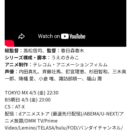
総監督
：高松信司、
監督
：春日森春木
シリーズ構成・脚本
：うえのきみこ
アニメ制作
：テレコム・アニメーションフィルム
声優
：内田真礼、斉藤壮馬、釘宮理恵、杉田智和、三木眞
一郎、降幡 愛、小倉 唯、諏訪部順一、福山 潤
TOKYO MX 4/5 (金) 22:30
BS朝日 4/5 (金) 23:00
CS：AT-X
配信：dアニメストア (最速先行配信)/ABEMA/U-NEXT/ア
ニメ放題/DMM TV/Prime
Video/Lemino/TELASA/hulu/FOD/バンダイチャンネル/