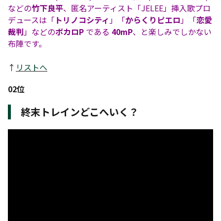
などの
竹下良平
、匿名アーティスト「JELEE」挿入歌プロ
デュースは「
トリノコシティ
」「
からくりピエロ
」「
恋愛
裁判
」などの
ボカロP
である
40mP
、と楽しみでしかない
布陣です。
↑
リストへ
02位
終末トレインどこへいく？