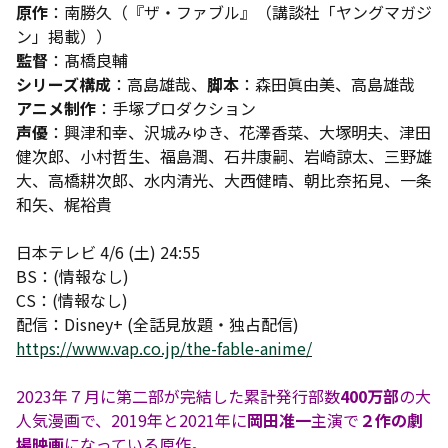
原作
：南勝久（『ザ・ファブル』（講談社「ヤングマガジ
ン」掲載））
監督
：髙橋良輔
シリーズ構成
：高島雄哉、
脚本
：森田眞由美、高島雄哉
アニメ制作
：手塚プロダクション
声優
：興津和幸、沢城みゆき、花澤香菜、大塚明夫、津田
健次郎、小村哲生、福島潤、石井康嗣、岩崎諒太、三野雄
大、高橋耕次郎、水内清光、大西健晴、朝比奈拓見、一条
和矢、梶裕貴
日本テレビ 4/6 (土) 24:55
BS：(情報なし)
CS：(情報なし)
配信：Disney+ (全話見放題・独占配信)
https://www.vap.co.jp/the-fable-anime/
2023年７月に第二部が完結した累計発行部数
400万部
の大
人気漫画で、2019年と2021年に
岡田准一
主演で
２作の劇
場映画
になっている原作。