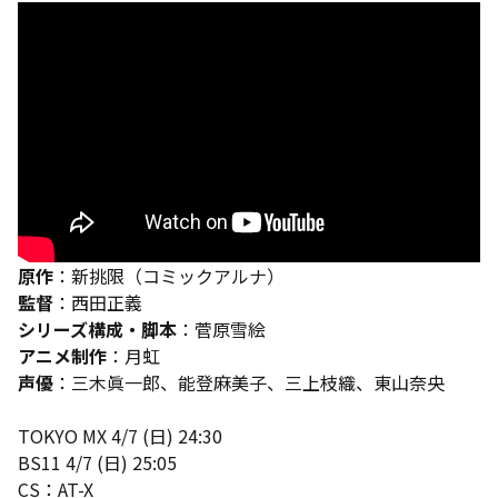
原作
：新挑限（コミックアルナ）
監督
：西田正義
シリーズ構成・脚本
：菅原雪絵
アニメ制作
：月虹
声優
：三木眞一郎、能登麻美子、三上枝織、東山奈央
TOKYO MX 4/7 (日) 24:30
BS11 4/7 (日) 25:05
CS：AT-X