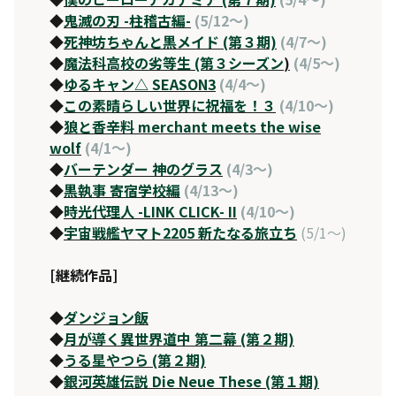
◆
鬼滅の刃 -柱稽古編-
(5/12～)
◆
死神坊ちゃんと黒メイド (第３期)
(4/7～)
◆
魔法科高校の劣等生 (第３シーズン
)
(4/5～)
◆
ゆるキャン△ SEASON3
(4/4～)
◆
この素晴らしい世界に祝福を！３
(4/10～)
◆
狼と香辛料 merchant meets the wise
wolf
(4/1～)
◆
バーテンダー 神のグラス
(4/3～)
◆
黒執事 寄宿学校編
(4/13～)
◆
時光代理人 -LINK CLICK- II
(4/10～)
◆
宇宙戦艦ヤマト2205 新たなる旅立ち
(5/1～)
[継続作品]
◆
ダンジョン飯
◆
月が導く異世界道中 第二幕 (第２期)
◆
うる星やつら (第２期)
◆
銀河英雄伝説 Die Neue These (第１期)