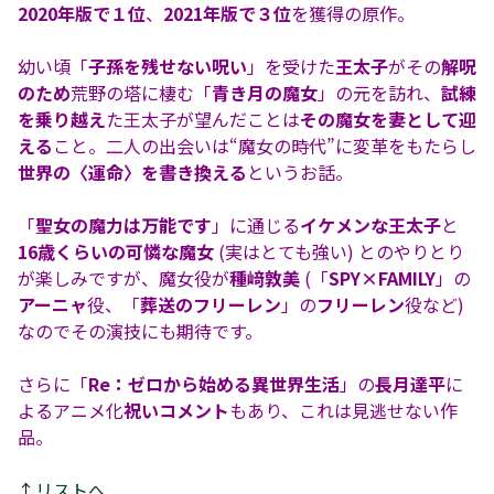
2020年版で１位
、
2021年版で３位
を獲得の原作。
幼い頃「
子孫を残せない呪い
」を受けた
王太子
がその
解呪
のため
荒野の塔に棲む「
青き月の魔女
」の元を訪れ、
試練
を乗り越え
た王太子が望んだことは
その魔女を妻として迎
える
こと。二人の出会いは“魔女の時代”に変革をもたらし
世界の〈運命〉を書き換える
というお話。
「
聖女の魔力は万能です
」に通じる
イケメンな王太子
と
16歳くらいの可憐な魔女
(実はとても強い) とのやりとり
が楽しみですが、魔女役が
種﨑敦美
(「
SPY×FAMILY
」の
アーニャ
役、「
葬送のフリーレン
」の
フリーレン
役など)
なのでその演技にも期待です。
さらに「
Re：ゼロから始める異世界生活
」の
長月達平
に
よるアニメ化
祝いコメント
もあり、これは見逃せない作
品。
↑
リストへ