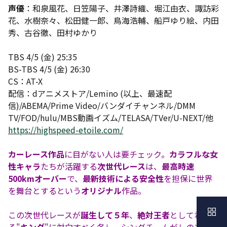
声優
：和泉風花、日笠陽子、井澤詩織、堀江由衣、諏訪彩
花、水樹奈々、松田健一郎、鳥海浩輔、船戸ゆり絵、内田
秀、古谷徹、田村ゆかり
TBS 4/5 (金) 25:35
BS-TBS 4/5 (金) 26:30
CS：AT-X
配信：dアニメストア/Lemino (以上、最速配
信)/ABEMA/Prime Video/バンダイチャンネル/DMM
TV/FOD/hulu/MBS動画イズム/TELASA/TVer/U-NEXT/他
https://highspeed-etoile.com/
カーレース作品
に目がない人は要チェック。
カラフルな女
性キャラ
たちが活躍する
次世代レース
は、
最高時速
500kmオーバー
で、
最新技術による安全性
を担保に世界
を舞台とするという
オリジナル
作品。
この次世代レースが
誕生して５年
、
絶対王者
として君臨す