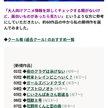
「
大人向けアニメ情報を詳しくチェックする暇がないけ
ど、面白いものがあったら見たい
」というような方に参考
にしていただきたい、約60作品の中から私の期待作を選
んでみました。
◆
クール毎 (過去クール) のおすすめ一覧
[新規作品]
01位 ◆
夜のクラゲは泳げない
(4/6～)
02位 ◆
終末トレインどこへいく？
(4/1～)
03位 ◆
ガールズバンドクライ
(4/5～)
04位 ◆
アストロノオト
(4/5～)
05位 ◆
じいさんばあさん若返る
(4/7～)
06位 ◆
怪獣８号
(4/13～)
07位 ◆
花野井くんと恋の病
(4/4～)