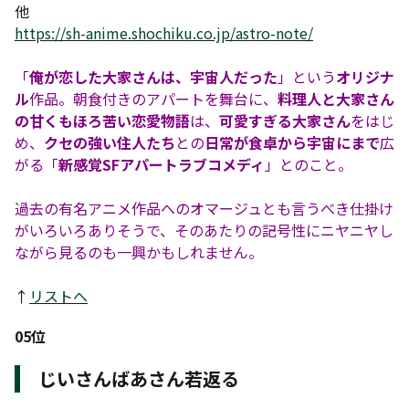
他
https://sh-anime.shochiku.co.jp/astro-note/
「
俺が恋した大家さんは、宇宙人だった
」という
オリジナ
ル
作品。朝食付きのアパートを舞台に、
料理人と大家さん
の甘くもほろ苦い恋愛物語
は、
可愛すぎる大家さん
をはじ
め、
クセの強い住人たち
との
日常が食卓から宇宙にまで
広
がる「
新感覚SFアパートラブコメディ
」とのこと。
過去の有名アニメ作品へのオマージュとも言うべき仕掛け
がいろいろありそうで、そのあたりの記号性にニヤニヤし
ながら見るのも一興かもしれません。
↑
リストへ
05位
じいさんばあさん若返る