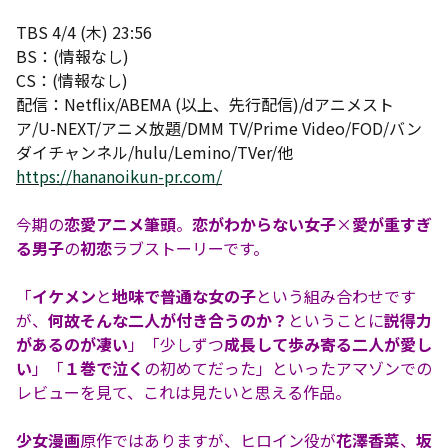
TBS 4/4 (木) 23:56
BS：(情報なし)
CS：(情報なし)
配信：Netflix/ABEMA (以上、先行配信)/dアニメスト
ア/U-NEXT/アニメ放題/DMM TV/Prime Video/FOD/バン
ダイチャンネル/hulu/Lemino/TVer/他
https://hananoikun-pr.com/
今期の
恋愛アニメ筆頭
。
恋がわからない女子
×
愛が重すぎ
る男子
の
初恋
ラブストーリーです。
「
イケメン
と
地味で普通な女の子
という組み合わせです
が、
何故そんな二人が付き合うのか？
ということに
説得力
があるのが凄い
」「少しずつ
成長して歩み寄る二人が愛し
い
」「
１巻で泣く
の初めてだった」といったアマゾンでの
レビューを見て、これは見たいと思える作品。
少女漫画
原作ではありますが、ヒロイン役が
花澤香菜
、
坂