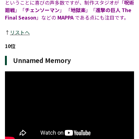
ということに喜びの声多数ですが、制作スタジオが「
呪術
廻戦
」「
チェンソーマン
」 「
地獄楽
」「
進撃の巨人 The
Final Season
」などの
MAPPA
である点にも注目です。
↑
リストへ
10位
Unnamed Memory