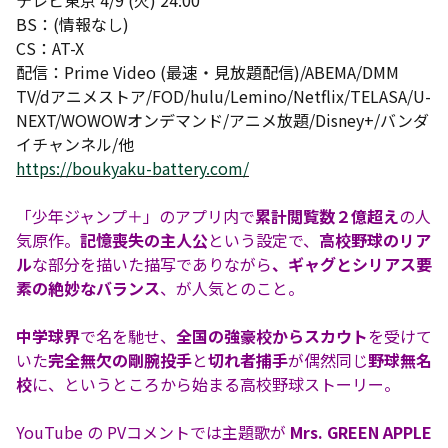
テレビ東京 4/9 (火) 24:00
BS：(情報なし)
CS：AT-X
配信：Prime Video (最速・見放題配信)/ABEMA/DMM
TV/dアニメストア/FOD/hulu/Lemino/Netflix/TELASA/U-
NEXT/WOWOWオンデマンド/アニメ放題/Disney+/バンダ
イチャンネル/他
https://boukyaku-battery.com/
「少年ジャンプ＋」のアプリ内で
累計閲覧数２億超え
の人
気原作。
記憶喪失の主人公
という設定で、
高校野球のリア
ル
な部分を描いた描写でありながら
、ギャグとシリアス要
素の絶妙なバランス
、が人気とのこと。
中学球界
で名を馳せ、
全国の強豪校からスカウト
を受けて
いた
完全無欠の剛腕投手
と
切れ者捕手
が偶然同じ
野球無名
校
に、というところから始まる高校野球ストーリー。
YouTube の PVコメントでは主題歌が
Mrs. GREEN APPLE