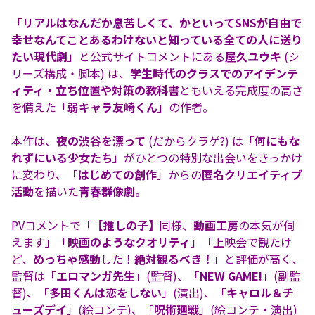
「
リアルはなんだか息苦しくて、かといってSNSが自由で
幸せなんてことあるわけないと知っている全ての人に送り
たい現代劇
」と公式サイトコメントにある
屋久ユウキ
(シ
リーズ構成・脚本) は、
学生時代のクラスでのアイデンテ
ィティ・立ち位置や対策の教科書
ともいえる完成度の高さ
を備えた「
弱キャラ友崎くん
」の作者。
本作は、
夜の渋谷を漂って
(だからクラゲ?) は「
何にもな
れずにいる少女たち
」がひとつの特別な出会いをきっかけ
に変わり、「
はじめての創作
」からの
匿名クリエイティブ
活動
を描いた
青春群像劇
。
PVコメントで「
【推しの子】
同様、
動画工房
の本気が伺
えます」「
映画のようなクオリティ
」「上映会で観たけ
ど、
めっちゃ感動
した！
絶対観るべき！
」と評価が高く、
監督は「
エロマンガ先生
」(監督)、「
NEW GAME!
」(副監
督)、「
多田くんは恋をしない
」(演出)、「
キャロル＆チ
ューズデイ
」(絵コンテ)、「
呪術廻戦
」(絵コンテ・演出)