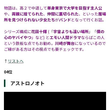
物語は、高２で中退して
単身東京で大学を目指す主人公
や、
両親に捨てられた
、
仲間に裏切られた
、といった
居場
所を見つけられない少女たち
が
バンド
となって行くお話。
シリーズ構成に
花田十輝
(「
宇宙よりも遠い場所
」「
僕の
心のヤバイやつ
」など) と
エモい人間ドラマ
ならばこの人
という鉄板な点でもお勧め。
川崎が舞台
になっているので
ご縁がある方はその視点でも要チェックです。
↑
リストへ
04位
アストロノオト