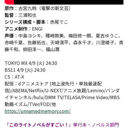
原作
：古宮九時（電撃の新文芸）
監督
：三浦和也
シリーズ構成・脚本
：赤尾でこ
アニメ制作
：ENGI
声優
：中島ヨシキ、種崎敦美、梅田修一朗、夏吉ゆうこ、
赤崎千夏、佐藤拓也、天崎滉平、森永千才、川澄綾子、斎
藤千和、柳田淳一、福山潤
TOKYO MX 4/9 (火) 24:30
BS11 4/9 (火) 24:30
CS：AT-X
配信：dアニメストア (地上波先行・単独最速配
信)/ABEMA/Netflix/U-NEXT/アニメ放題/Lemino/バンダ
イチャンネル/hulu/DMM TV/TELASA/Prime Video/MBS
動画イズム/TVer/FOD/他
https://unnamedmemory.com/
「
このライトノベルがすごい！
」単行本・ノベルス部門