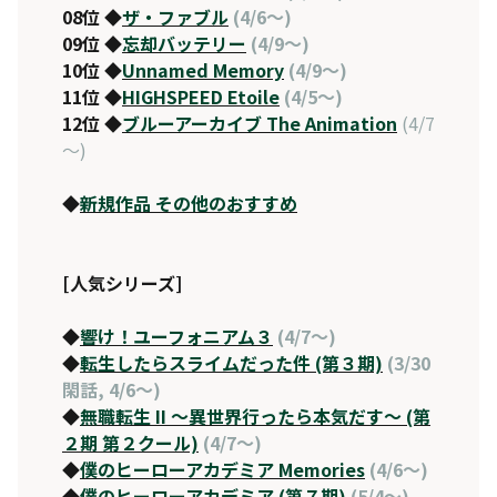
08位 ◆
ザ・ファブル
(4/6～)
09位 ◆
忘却バッテリー
(4/9～)
10位 ◆
Unnamed Memory
(4/9～)
11位 ◆
HIGHSPEED Etoile
(4/5～)
12位 ◆
ブルーアーカイブ The Animation
(4/7
～)
◆
新規作品 その他のおすすめ
[人気シリーズ]
◆
響け！ユーフォニアム３
(4/7～)
◆
転生したらスライムだった件 (第３期)
(3/30
閑話, 4/6～)
◆
無職転生 II 〜異世界行ったら本気だす〜 (第
２期 第２クール)
(4/7～)
◆
僕のヒーローアカデミア Memories
(4/6～)
◆
僕のヒーローアカデミア (第７期)
(5/4～)