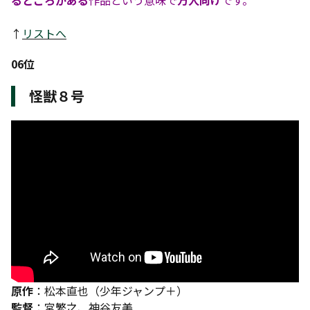
るところがある
作品という意味で
万人向け
です。
↑
リストへ
06位
怪獣８号
原作
：松本直也（少年ジャンプ＋）
監督
：宮繁之、神谷友美