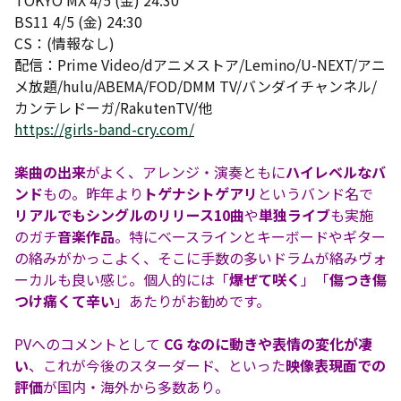
TOKYO MX 4/5 (金) 24:30
BS11 4/5 (金) 24:30
CS：(情報なし)
配信：Prime Video/dアニメストア/Lemino/U-NEXT/アニ
メ放題/hulu/ABEMA/FOD/DMM TV/バンダイチャンネル/
カンテレドーガ/RakutenTV/他
https://girls-band-cry.com/
楽曲の出来
がよく、アレンジ・演奏ともに
ハイレベルなバ
ンド
もの。昨年より
トゲナシトゲアリ
というバンド名で
リアルでもシングルのリリース10曲
や
単独ライブ
も実施
のガチ
音楽作品
。特にベースラインとキーボードやギター
の絡みがかっこよく、そこに手数の多いドラムが絡みヴォ
ーカルも良い感じ。個人的には「
爆ぜて咲く
」「
傷つき傷
つけ痛くて辛い
」あたりがお勧めです。
PVへのコメントとして
CG なのに動きや表情の変化が凄
い
、これが今後のスターダード、といった
映像表現面での
評価
が国内・海外から多数あり。