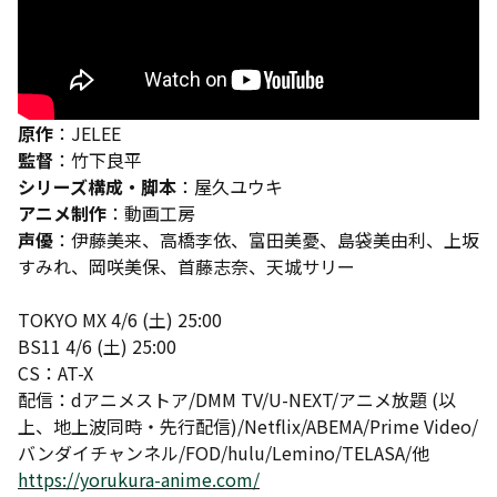
原作
：JELEE
監督
：竹下良平
シリーズ構成・脚本
：屋久ユウキ
アニメ制作
：動画工房
声優
：伊藤美来、高橋李依、富田美憂、島袋美由利、上坂
すみれ、岡咲美保、首藤志奈、天城サリー
TOKYO MX 4/6 (土) 25:00
BS11 4/6 (土) 25:00
CS：AT-X
配信：dアニメストア/DMM TV/U-NEXT/アニメ放題 (以
上、地上波同時・先行配信)/Netflix/ABEMA/Prime Video/
バンダイチャンネル/FOD/hulu/Lemino/TELASA/他
https://yorukura-anime.com/