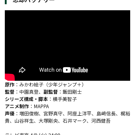
原作
：みかわ絵子（少年ジャンプ＋）
監督
：中園真登、
副監督
：飯田剛士
シリーズ構成・脚本
：横手美智子
アニメ制作
：MAPPA
声優
：増田俊樹、宮野真守、阿座上洋平、島﨑信長、梶裕
貴、山谷祥生、大塚剛央、石井マーク、河西健吾