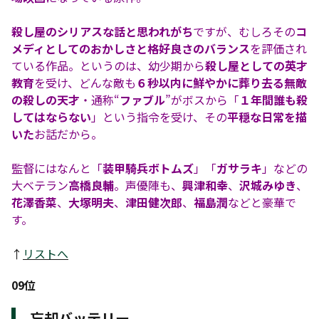
殺し屋のシリアスな話と思われがち
ですが、むしろその
コ
メディとしてのおかしさと格好良さのバランス
を評価され
ている作品。というのは、幼少期から
殺し屋としての英才
教育
を受け、どんな敵も
６秒以内に鮮やかに葬り去る無敵
の殺しの天才
・通称“
ファブル
”がボスから「
１年間誰も殺
してはならない
」という指令を受け、その
平穏な日常を描
いた
お話だから。
監督にはなんと「
装甲騎兵ボトムズ
」「
ガサラキ
」などの
大ベテラン
高橋良輔
。声優陣も、
興津和幸
、
沢城みゆき
、
花澤香菜
、
大塚明夫
、
津田健次郎
、
福島潤
などと豪華で
す。
↑
リストへ
09位
忘却バッテリー