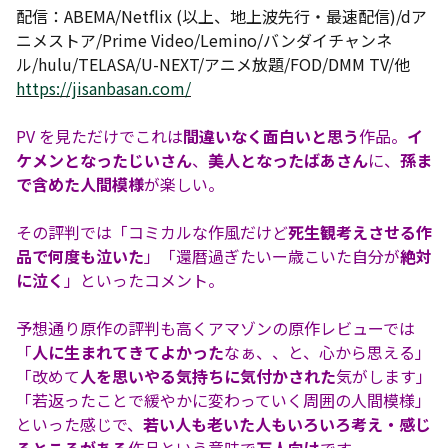
配信：ABEMA/Netflix (以上、地上波先行・最速配信)/dア
ニメストア/Prime Video/Lemino/バンダイチャンネ
ル/hulu/TELASA/U-NEXT/アニメ放題/FOD/DMM TV/他
https://jisanbasan.com/
PV を見ただけでこれは
間違いなく面白いと思う
作品。
イ
ケメンとなったじいさん
、
美人となったばあさん
に、
孫ま
で含めた人間模様
が楽しい。
その評判では「コミカルな作風だけど
死生観考えさせる作
品で何度も泣いた
」「還暦過ぎたいー歳こいた自分が
絶対
に泣く
」といったコメント。
予想通り原作の評判も高くアマゾンの原作レビューでは
「
人に生まれてきてよかった
なぁ、、と、心から思える」
「改めて
人を思いやる気持ちに気付かされた
気がします」
「若返ったことで緩やかに変わっていく周囲の人間模様」
といった感じで、
若い人も老いた人もいろいろ考え・感じ