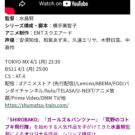
監督
：水島努
シリーズ構成・脚本
：横手美智子
アニメ制作
：EMTスクエアード
声優
：安済知佳、和氣あず未、久遠エリサ、木野日菜、中
島怜
TOKYO MX 4/1 (月) 23:30
BS11 4/1 (月) 25:00
CS：AT-X
配信：dアニメストア (先行配信)/Lemino/ABEMA/FOD/バ
ンダイチャンネル/hulu/TELASA/U-NEXT/アニメ放
題/Prime Video/DMM TV/他
https://shumatsu-train.com/
「
SHIROBAKO
」「
ガールズ＆パンツァー
」「
荒野のコト
ブキ飛行隊
」を始めする人気作品を手がけてきた
水島努
監
督による
オリジナル
作品。シリーズ構成は