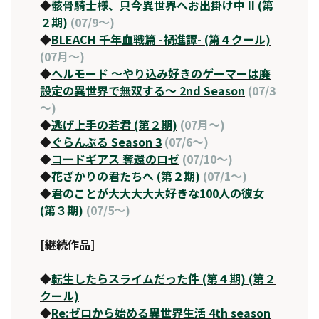
◆
骸骨騎士様、只今異世界へお出掛け中 II (第
２期)
(07/9～)
◆
BLEACH 千年血戦篇 -禍進譚- (第４クール)
(07月～)
◆
ヘルモード 〜やり込み好きのゲーマーは廃
設定の異世界で無双する〜 2nd Season
(07/3
～)
◆
逃げ上手の若君 (第２期)
(07月～)
◆
ぐらんぶる Season 3
(07/6～)
◆
コードギアス 奪還のロゼ
(07/10～)
◆
花ざかりの君たちへ (第２期)
(07/1～)
◆
君のことが大大大大大好きな100人の彼女
(第３期)
(07/5～)
[継続作品]
◆
転生したらスライムだった件 (第４期) (第２
クール)
◆
Re:ゼロから始める異世界生活 4th season