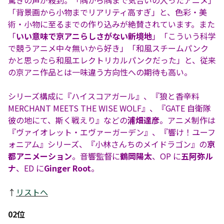
驚きの声が殺到。「隅から隅まで気合いの入ったアニメ」
「背景画から小物までリアリティ高すぎ」と、色彩・美
術・小物に至るまでの作り込みが絶賛されています。また
「
いい意味で京アニらしさがない新境地
」「こういう科学
で競うアニメ中々無いから好き」「和風スチームパンク
かと思ったら和風エレクトリカルパンクだった」と、従来
の京アニ作品とは一味違う方向性への期待も高い。
シリーズ構成に『ハイスコアガール』、『狼と香辛料
MERCHANT MEETS THE WISE WOLF』、『GATE 自衛隊
彼の地にて、斯く戦えり』などの
浦畑達彦
。アニメ制作は
『ヴァイオレット・エヴァーガーデン』、『響け！ユーフ
ォニアム』シリーズ、『小林さんちのメイドラゴン』の
京
都アニメーション
。音響監督に
鶴岡陽太
、OP に
五阿弥ル
ナ
、ED に
Ginger Root
。
↑
リストへ
02位