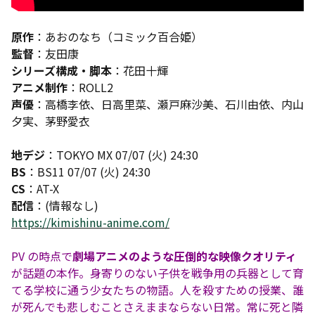
原作
：あおのなち（コミック百合姫）
監督
：友田康
シリーズ構成・脚本
：花田十輝
アニメ制作
：ROLL2
声優
：高橋李依、日高里菜、瀬戸麻沙美、石川由依、内山
夕実、茅野愛衣
地デジ
：TOKYO MX 07/07 (火) 24:30
BS
：BS11 07/07 (火) 24:30
CS
：AT-X
配信
：(情報なし)
https://kimishinu-anime.com/
PV の時点で
劇場アニメのような圧倒的な映像クオリティ
が話題の本作。身寄りのない子供を戦争用の兵器として育
てる学校に通う少女たちの物語。人を殺すための授業、誰
が死んでも悲しむことさえままならない日常。常に死と隣