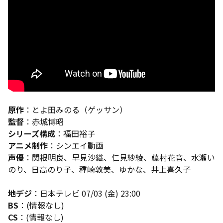
原作
：とよ田みのる（ゲッサン）
監督
：赤城博昭
シリーズ構成
：福田裕子
アニメ制作
：シンエイ動画
声優
：関根明良、早見沙織、仁見紗綾、藤村花音、水瀬い
のり、日高のり子、種崎敦美、ゆかな、井上喜久子
地デジ
：日本テレビ 07/03 (金) 23:00
BS
：(情報なし)
CS
：(情報なし)