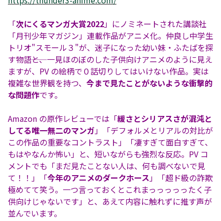
https://thunder3-anime.com/
「
次にくるマンガ大賞2022
」にノミネートされた講談社
「月刊少年マガジン」連載作品がアニメ化。仲良し中学生
トリオ"スモール３"が、迷子になった幼い妹・ふたばを探
す物語――と、一見ほのぼのした子供向けアニメのように見え
ますが、PV の絵柄で０話切りしてはいけない作品。実は
複雑な世界観を持つ、
今まで見たことがないような衝撃的
な問題作
です。
Amazon の原作レビューでは「
緩さとシリアスさが混沌と
してる唯一無二のマンガ
」「デフォルメとリアルの対比が
この作品の重要なコントラスト」「凄すぎて面白すぎて、
もはやなんか怖い」と、短いながらも強烈な反応。PV コ
メントでも「まだ見たことない人は、何も調べないで見
て！！」「
今年のアニメのダークホース
」「超ド級の詐欺
極めてて笑う。一つ言っておくとこれまっっっっったく子
供向けじゃないです」と、あえて内容に触れずに推す声が
並んでいます。