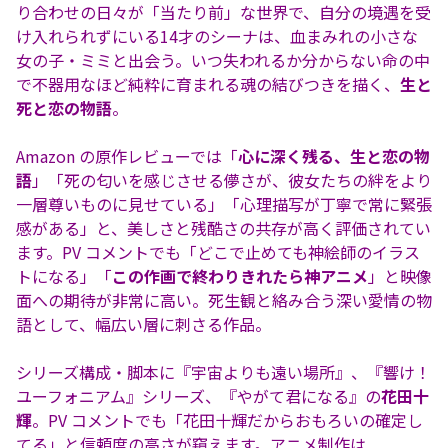
り合わせの日々が「当たり前」な世界で、自分の境遇を受
け入れられずにいる14才のシーナは、血まみれの小さな
女の子・ミミと出会う。いつ失われるか分からない命の中
で不器用なほど純粋に育まれる魂の結びつきを描く、
生と
死と恋の物語
。
Amazon の原作レビューでは「
心に深く残る、生と恋の物
語
」「死の匂いを感じさせる儚さが、彼女たちの絆をより
一層尊いものに見せている」「心理描写が丁寧で常に緊張
感がある」と、美しさと残酷さの共存が高く評価されてい
ます。PV コメントでも「どこで止めても神絵師のイラス
トになる」「
この作画で終わりきれたら神アニメ
」と映像
面への期待が非常に高い。死生観と絡み合う深い愛情の物
語として、幅広い層に刺さる作品。
シリーズ構成・脚本に『宇宙よりも遠い場所』、『響け！
ユーフォニアム』シリーズ、『やがて君になる』の
花田十
輝
。PV コメントでも「花田十輝だからおもろいの確定し
てる」と信頼度の高さが窺えます。アニメ制作は