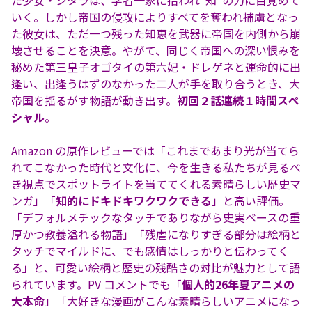
た少女・シタラは、学者一家に拾われ"知"の力に目覚めて
いく。しかし帝国の侵攻によりすべてを奪われ捕虜となっ
た彼女は、ただ一つ残った知恵を武器に帝国を内側から崩
壊させることを決意。やがて、同じく帝国への深い恨みを
秘めた第三皇子オゴタイの第六妃・ドレゲネと運命的に出
逢い、出逢うはずのなかった二人が手を取り合うとき、大
帝国を揺るがす物語が動き出す。
初回２話連続１時間スペ
シャル
。
Amazon の原作レビューでは「これまであまり光が当てら
れてこなかった時代と文化に、今を生きる私たちが見るべ
き視点でスポットライトを当ててくれる素晴らしい歴史マ
ンガ」「
知的にドキドキワクワクできる
」と高い評価。
「デフォルメチックなタッチでありながら史実ベースの重
厚かつ教養溢れる物語」「残虐になりすぎる部分は絵柄と
タッチでマイルドに、でも感情はしっかりと伝わってく
る」と、可愛い絵柄と歴史の残酷さの対比が魅力として語
られています。PV コメントでも「
個人的26年夏アニメの
大本命
」「大好きな漫画がこんな素晴らしいアニメになっ