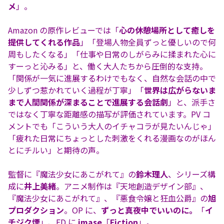
メ
」。
Amazon の原作レビューでは「
心の休憩場所として癒しを
提供してくれる作品
」「登場人物全員ずっと優しいので何
周もしたくなる」「仕事や日常のしがらみに揉まれた心に
すーっと沁みる」と、働く大人たちから圧倒的な支持。
「関係が一気に進展するわけでもなく、自然な会話の中で
少しずつ惹かれていく過程が丁寧」「
世界は広がらないま
まで人間関係が深まることで進展する会話劇
」と、派手さ
ではなく丁寧な距離感の描写が評価されています。PV コ
メントでも「こういう大人のイチャコラが見たいんじゃ」
「疲れた日常にちょっとした刺激をくれる漫画なのがほん
とにチルい」と期待の声。
監督に『魔法少女にあこがれて』の
鈴木理人
、シリーズ構
成に
井上美緒
。アニメ制作は『天地創造デザイン部』、
『魔法少女にあこがれて』、『悪食令嬢と狂血公爵』の
旭
プロダクション
。OP に、
ずっと真夜中でいいのに。
「
イ
チジク煙
」、ED に
imase
「
Fiction
」。