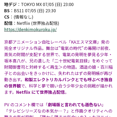
地デジ
：TOKYO MX 07/05 (日) 23:00
BS
：BS11 07/05 (日) 23:30
CS
：(情報なし)
配信
：Netflix (世界独占配信)
https://denkimokuroku.jp/
京都アニメーション自社レーベル「KAエスマ文庫」発の
完全オリジナル作品。舞台は"電氣の時代"の幕開け前夜、
蒸気の財閥が支配する世界で、電氣の発明を夢見る少年・
坂本喜八が、兄の遺した「二十世紀電氣目録」をめぐって
財閥御曹司と対峙する＜再生＞の物語。酒造の娘・百川稲
子との出会いをきっかけに、失われたはずの発明帳が再び
動き出す。
和製エレクトリカルパンクとでも呼ぶべき独自
の世界観
で、科学と夢で競い合う少年少女の挑戦が描かれ
ます。
Netflix にて世界独占配信
。
PV のコメント欄では「
劇場版と言われても遜色ない
」
「テレビシリーズなの本気か…？」と作画クオリティへの