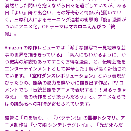
漠然とした問いを抱えながら日々を過ごしていたが、ある
日『よい』舞と出会い、その好奇心と情熱が花開いてい
く。三原和人によるモーニング連載の衝撃的『能』漫画が
ついにアニメ化。OP テーマは
マカロニえんぴつ
「
終
宵
」。
Amazon の原作レビューでは「派手な描写で一見地味な芸
事の世界を描ききっている」「素人にもわかるように、か
つ史実の解説もあってすごくお得な漫画」と、伝統芸能を
エンターテインメントとして昇華した手腕が高く評価され
ています。「
室町ダンスレボリューション
」という表現が
ぴったりの、能楽の魅力を鮮やかに描き出す作品。PV コ
メントでも「伝統芸能をアニメで表現する！！見るっきゃ
ねえ」「能の所作をどう扱うんだろう」と、アニメならで
はの躍動感への期待が寄せられています。
監督に『舟を編む』、『バクテン!!』の
黒柳トシマサ
。ア
ニメ制作は『ウマ娘 シンデレラグレイ』、『光が死んだ