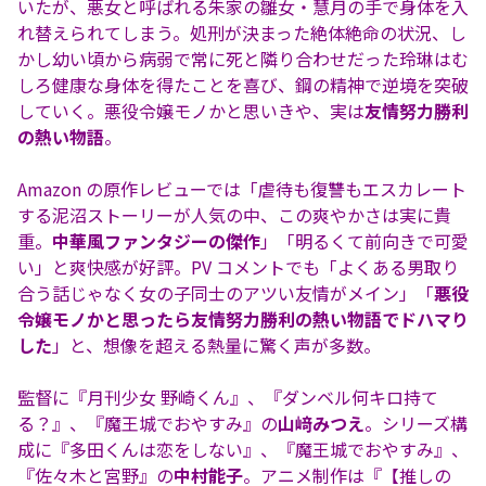
いたが、悪女と呼ばれる朱家の雛女・慧月の手で身体を入
れ替えられてしまう。処刑が決まった絶体絶命の状況、し
かし幼い頃から病弱で常に死と隣り合わせだった玲琳はむ
しろ健康な身体を得たことを喜び、鋼の精神で逆境を突破
していく。悪役令嬢モノかと思いきや、実は
友情努力勝利
の熱い物語
。
Amazon の原作レビューでは「虐待も復讐もエスカレート
する泥沼ストーリーが人気の中、この爽やかさは実に貴
重。
中華風ファンタジーの傑作
」「明るくて前向きで可愛
い」と爽快感が好評。PV コメントでも「よくある男取り
合う話じゃなく女の子同士のアツい友情がメイン」「
悪役
令嬢モノかと思ったら友情努力勝利の熱い物語でドハマり
した
」と、想像を超える熱量に驚く声が多数。
監督に『月刊少女 野崎くん』、『ダンベル何キロ持て
る？』、『魔王城でおやすみ』の
山﨑みつえ
。シリーズ構
成に『多田くんは恋をしない』、『魔王城でおやすみ』、
『佐々木と宮野』の
中村能子
。アニメ制作は『【推しの