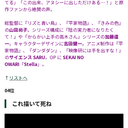
てる」「この出来、アヌシーに出しただけある…！」と原
作ファンから絶賛の声。
総監督に『リズと青い鳥』、『平家物語』、『きみの色』
の
山田尚子
。シリーズ構成に『陰の実力者になりたく
て！』や『からかい上手の高木さん』シリーズの
加藤還
一
。キャラクターデザインに
吉田健一
。アニメ制作は『平
家物語』、『ダンダダン』、『映像研には手を出すな！』
の
サイエンス SARU
。OP に
SEKAI NO
OWARI
「
Stella
」。
↑
リストへ
04位
これ描いて死ね