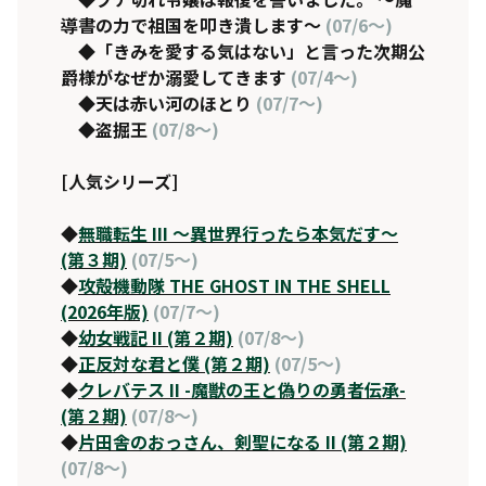
導書の力で祖国を叩き潰します〜
(07/6～)
◆
「きみを愛する気はない」と言った次期公
爵様がなぜか溺愛してきます
(07/4～)
◆
天は赤い河のほとり
(07/7～)
◆
盗掘王
(07/8～)
[人気シリーズ]
◆
無職転生 III 〜異世界行ったら本気だす〜
(第３期)
(07/5～)
◆
攻殻機動隊 THE GHOST IN THE SHELL
(2026年版)
(07/7～)
◆
幼女戦記 II (第２期)
(07/8～)
◆
正反対な君と僕 (第２期)
(07/5～)
◆
クレバテス II -魔獣の王と偽りの勇者伝承-
(第２期)
(07/8～)
◆
片田舎のおっさん、剣聖になる II (第２期)
(07/8～)