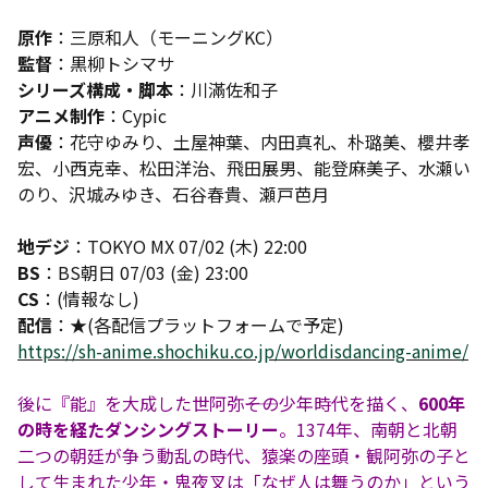
原作
：三原和人（モーニングKC）
監督
：黒柳トシマサ
シリーズ構成・脚本
：川滿佐和子
アニメ制作
：Cypic
声優
：花守ゆみり、土屋神葉、内田真礼、朴璐美、櫻井孝
宏、小西克幸、松田洋治、飛田展男、能登麻美子、水瀬い
のり、沢城みゆき、石谷春貴、瀬戸芭月
地デジ
：TOKYO MX 07/02 (木) 22:00
BS
：BS朝日 07/03 (金) 23:00
CS
：(情報なし)
配信
：★(各配信プラットフォームで予定)
https://sh-anime.shochiku.co.jp/worldisdancing-anime/
後に『能』を大成した世阿弥――その少年時代を描く、
600年
の時を経たダンシングストーリー
。1374年、南朝と北朝
二つの朝廷が争う動乱の時代、猿楽の座頭・観阿弥の子と
して生まれた少年・鬼夜叉は「なぜ人は舞うのか」という