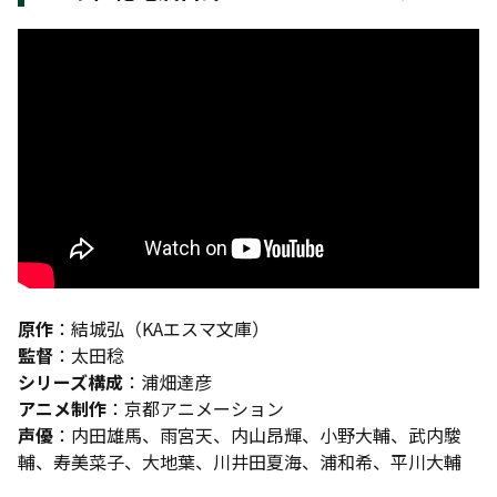
原作
：結城弘（KAエスマ文庫）
監督
：太田稔
シリーズ構成
：浦畑達彦
アニメ制作
：京都アニメーション
声優
：内田雄馬、雨宮天、内山昂輝、小野大輔、武内駿
輔、寿美菜子、大地葉、川井田夏海、浦和希、平川大輔