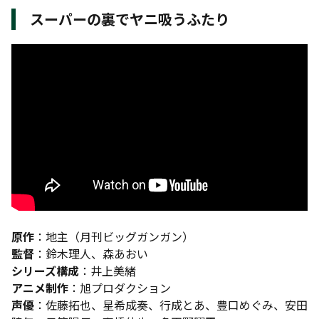
スーパーの裏でヤニ吸うふたり
原作
：地主（月刊ビッグガンガン）
監督
：鈴木理人、森あおい
シリーズ構成
：井上美緒
アニメ制作
：旭プロダクション
声優
：佐藤拓也、星希成奏、行成とあ、豊口めぐみ、安田