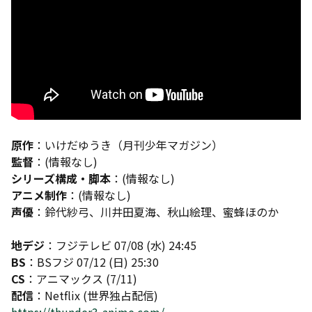
原作
：いけだゆうき（月刊少年マガジン）
監督
：(情報なし)
シリーズ構成・脚本
：(情報なし)
アニメ制作
：(情報なし)
声優
：鈴代紗弓、川井田夏海、秋山絵理、蜜蜂ほのか
地デジ
：フジテレビ 07/08 (水) 24:45
BS
：BSフジ 07/12 (日) 25:30
CS
：アニマックス (7/11)
配信
：Netflix (世界独占配信)