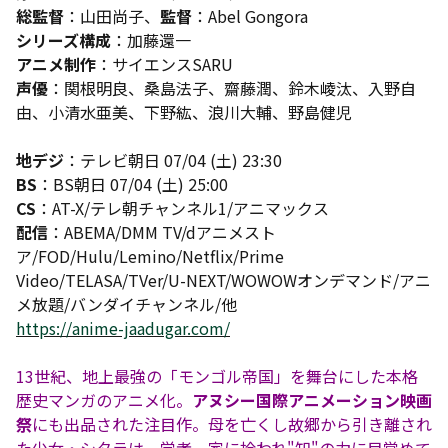
総監督
：山田尚子、
監督
：Abel Gongora
シリーズ構成
：加藤還一
アニメ制作
：サイエンスSARU
声優
：関根明良、桑島法子、齋藤潤、鈴木崚汰、入野自
由、小清水亜美、下野紘、浪川大輔、野島健児
地デジ
：テレビ朝日 07/04 (土) 23:30
BS
：BS朝日 07/04 (土) 25:00
CS
：AT-X/テレ朝チャンネル1/アニマックス
配信
：ABEMA/DMM TV/dアニメスト
ア/FOD/Hulu/Lemino/Netflix/Prime
Video/TELASA/TVer/U-NEXT/WOWOWオンデマンド/アニ
メ放題/バンダイチャンネル/他
https://anime-jaadugar.com/
13世紀、地上最強の「モンゴル帝国」を舞台にした本格
歴史マンガのアニメ化。
アヌシー国際アニメーション映画
祭
にも出品された注目作。母を亡くし故郷から引き離され