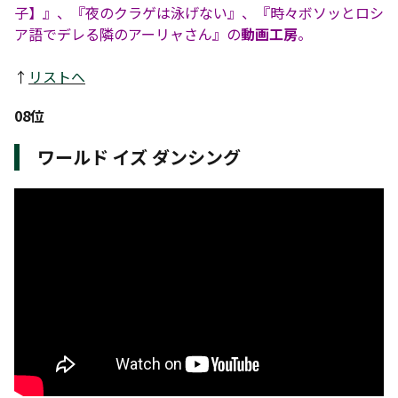
子】』、『夜のクラゲは泳げない』、『時々ボソッとロシ
ア語でデレる隣のアーリャさん』の
動画工房
。
↑
リストへ
08位
ワールド イズ ダンシング