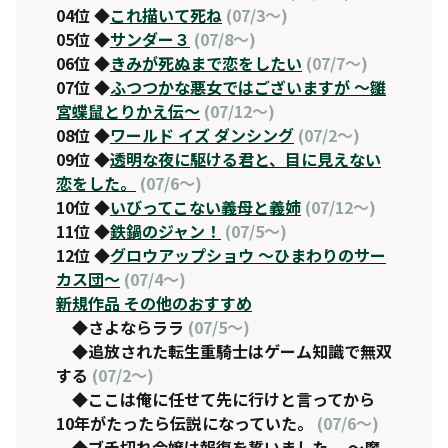
04位 ◆
これ描いて死ね
(07/3～)
05位 ◆
サンダー３
(07/8～)
06位 ◆
きみが死ぬまで恋をしたい
(07/7～)
07位 ◆
ふつつかな悪女ではございますが 〜雛
宮蝶鼠とりかえ伝〜
(07/12～)
08位 ◆
ワールド イズ ダンシング
(07/2～)
09位 ◆
透明な夜に駆ける君と、目に見えない
恋をした。
(07/6～)
10位 ◆
いびってこない義母と義姉
(07/12～)
11位 ◆
鉄鍋のジャン！
(07/5～)
12位 ◆
グロウアップショウ 〜ひまわりのサー
カス団〜
(07/4～)
新規作品 その他のおすすめ
◆
さよならララ
(07/5～)
◆
追放された転生重騎士はゲーム知識で無双
する
(07/2～)
◆
ここは俺に任せて先に行けと言ってから
10年がたったら伝説になっていた。
(07/6～)
◆
ブチ切れ令嬢は報復を誓いました。 〜魔