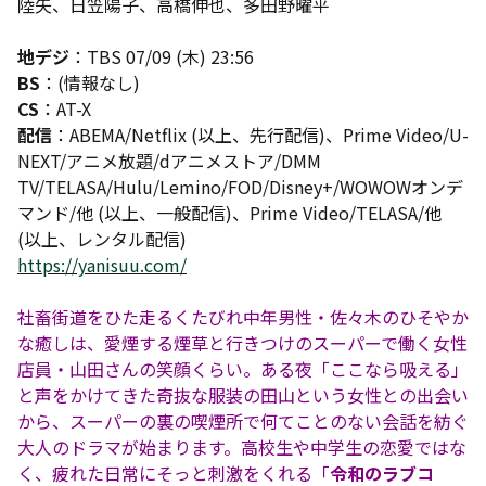
陸矢、日笠陽子、高橋伸也、多田野曜平
地デジ
：TBS 07/09 (木) 23:56
BS
：(情報なし)
CS
：AT-X
配信
：ABEMA/Netflix (以上、先行配信)、Prime Video/U-
NEXT/アニメ放題/dアニメストア/DMM
TV/TELASA/Hulu/Lemino/FOD/Disney+/WOWOWオンデ
マンド/他 (以上、一般配信)、Prime Video/TELASA/他
(以上、レンタル配信)
https://yanisuu.com/
社畜街道をひた走るくたびれ中年男性・佐々木のひそやか
な癒しは、愛煙する煙草と行きつけのスーパーで働く女性
店員・山田さんの笑顔くらい。ある夜「ここなら吸える」
と声をかけてきた奇抜な服装の田山という女性との出会い
から、スーパーの裏の喫煙所で何てことのない会話を紡ぐ
大人のドラマが始まります。高校生や中学生の恋愛ではな
く、疲れた日常にそっと刺激をくれる「
令和のラブコ