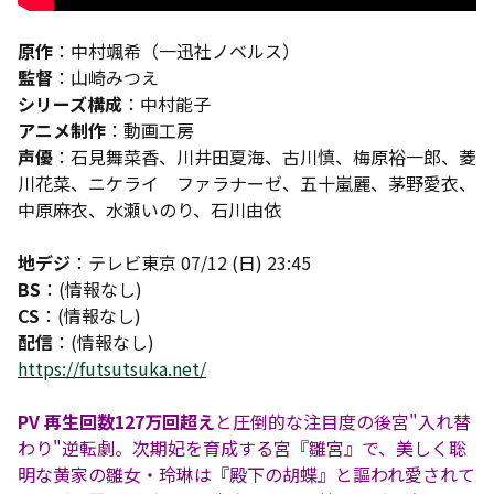
原作
：中村颯希（一迅社ノベルス）
監督
：山崎みつえ
シリーズ構成
：中村能子
アニメ制作
：動画工房
声優
：石見舞菜香、川井田夏海、古川慎、梅原裕一郎、菱
川花菜、ニケライ ファラナーゼ、五十嵐麗、茅野愛衣、
中原麻衣、水瀬いのり、石川由依
地デジ
：テレビ東京 07/12 (日) 23:45
BS
：(情報なし)
CS
：(情報なし)
配信
：(情報なし)
https://futsutsuka.net/
PV 再生回数127万回超え
と圧倒的な注目度の後宮"入れ替
わり"逆転劇。次期妃を育成する宮『雛宮』で、美しく聡
明な黄家の雛女・玲琳は『殿下の胡蝶』と謳われ愛されて