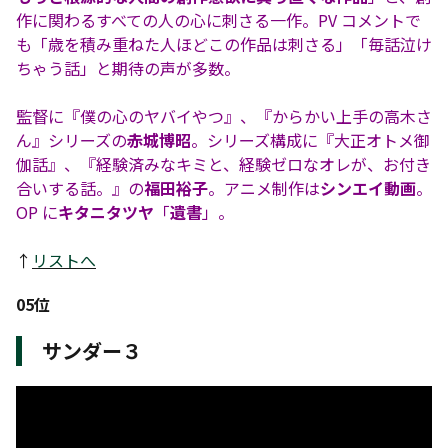
作に関わるすべての人の心に刺さる一作。PV コメントで
も「歳を積み重ねた人ほどこの作品は刺さる」「毎話泣け
ちゃう話」と期待の声が多数。
監督に『僕の心のヤバイやつ』、『からかい上手の高木さ
ん』シリーズの
赤城博昭
。シリーズ構成に『大正オトメ御
伽話』、『経験済みなキミと、経験ゼロなオレが、お付き
合いする話。』の
福田裕子
。アニメ制作は
シンエイ動画
。
OP に
キタニタツヤ
「
遺書
」。
↑
リストへ
05位
サンダー３