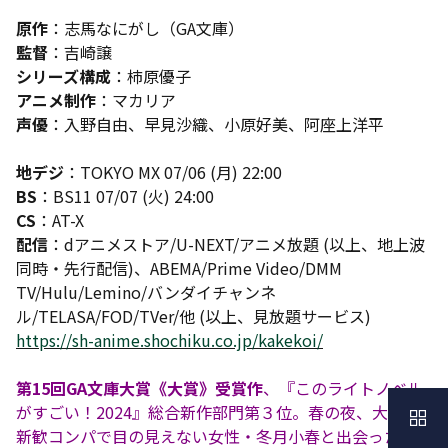
原作
：志馬なにがし（GA文庫）
監督
：吉崎譲
シリーズ構成
：柿原優子
アニメ制作
：マカリア
声優
：入野自由、早見沙織、小原好美、阿座上洋平
地デジ
：TOKYO MX 07/06 (月) 22:00
BS
：BS11 07/07 (火) 24:00
CS
：AT-X
配信
：dアニメストア/U-NEXT/アニメ放題 (以上、地上波
同時・先行配信)、ABEMA/Prime Video/DMM
TV/Hulu/Lemino/バンダイチャンネ
ル/TELASA/FOD/TVer/他 (以上、見放題サービス)
https://sh-anime.shochiku.co.jp/kakekoi/
第15回GA文庫大賞《大賞》受賞作
、『このライトノベル
がすごい！2024』総合新作部門第３位。春の夜、大学の
新歓コンパで目の見えない女性・冬月小春と出会った空野