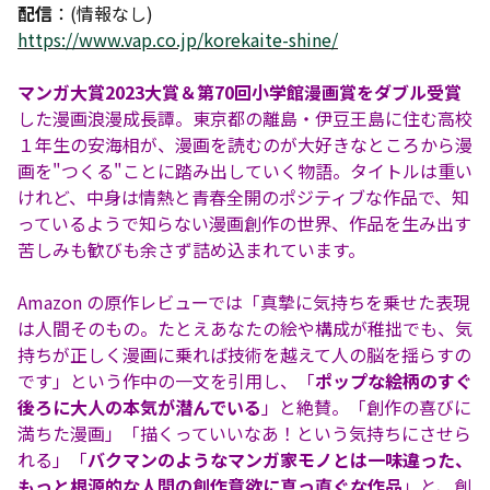
配信
：(情報なし)
https://www.vap.co.jp/korekaite-shine/
マンガ大賞2023大賞＆第70回小学館漫画賞をダブル受賞
した漫画浪漫成長譚。東京都の離島・伊豆王島に住む高校
１年生の安海相が、漫画を読むのが大好きなところから漫
画を"つくる"ことに踏み出していく物語。タイトルは重い
けれど、中身は情熱と青春全開のポジティブな作品で、知
っているようで知らない漫画創作の世界、作品を生み出す
苦しみも歓びも余さず詰め込まれています。
Amazon の原作レビューでは「真摯に気持ちを乗せた表現
は人間そのもの。たとえあなたの絵や構成が稚拙でも、気
持ちが正しく漫画に乗れば技術を越えて人の脳を揺らすの
です」という作中の一文を引用し、「
ポップな絵柄のすぐ
後ろに大人の本気が潜んでいる
」と絶賛。「創作の喜びに
満ちた漫画」「描くっていいなあ！という気持ちにさせら
れる」「
バクマンのようなマンガ家モノとは一味違った、
もっと根源的な人間の創作意欲に真っ直ぐな作品
」と、創