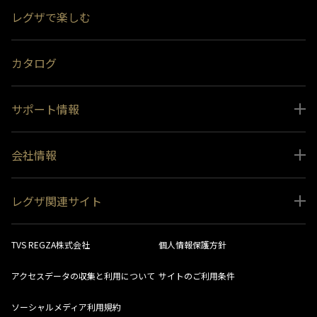
レグザで楽しむ
受賞履歴
おすすめ番組
カタログ
サポート情報
取扱説明書ダウンロード
会社情報
インフォメーション 一覧
ニュース
よくあるご質問 (FAQ）
レグザ関連サイト
会社概要
お問い合わせ
レグザ オンラインストア
会社メッセージ
生産終了商品一覧
TVS REGZA株式会社
個人情報保護方針
レグザ メンバーズ
事業所一覧
ソフトウェアダウンロード情報
アクセスデータの収集と利用について
サイトのご利用条件
法人向けサイト
環境配慮の取り組み
レグザリンク総合ナビ
ソーシャルメディア利用規約
視聴分析サービス