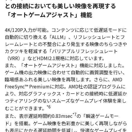
との接続においても美しい映像を再現する
「オートゲームアジャスト」機能
4K/120P入力が可能。コンテンツに応じて低遅延モードに
自動的に切り換える「ALLM」、リフレッシュレートとフ
レームレートとの不整合により発生する映像のちらつきや
カクツキを軽減する「バリアブルリフレッシュレート
（VRR）」などHDMI2.1規格に対応しています。
また、「オートゲームアジャスト」機能に対応しました。
ゲーム機の出力映像に合わせて自動的に画質調整を行い、
臨場感あふれる美しい映像を再現します。さらに、AMD
FreeSync™ Premiumに対応。AMD社の認証プログラムに
より、対応グラフィックス・カードとの接続時に低遅延か
つティアリングのないスムーズなゲームプレイ体験を楽し
*6
むことができます。
*7
また、表示遅延時間約0.83msec
の「瞬速ゲームモー
ド」を搭載。ゲーム映像を色彩豊かに美しく再現しながら
も表示にかかる遅延時間を低減し、快適なゲームプレイを