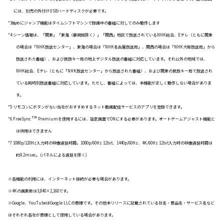
には、別売の外付けUSBハードディスクが必要です。
*3始めにジャンプ機能はタイムシフトマシンで録画中の番組に対してのみ動作します
*4 シーン情報は、「関東」「東海（静岡県除く）」「関西」地区で放送されているNHK総合、Eテレ（ともに関東
の場合は「NHK放送センター」、東海の場合は「NHK名古屋放送局」、関西の場合は「NHK大阪放送局」から
放送された番組）、および民放キー局の地上デジタル放送の番組に対応しています。それ以外の地域では、
NHK総合、Eテレ（ともに「NHK放送センター」から放送された番組）、および関東の民放キー局で放送され
ている同時刻放送番組に対応しています。ただし、番組によっては、本機能が正しく動作しない場合がありま
す。
*5 リモコンにボタンがない当社がおすすめするネット動画配信サービスのアプリを登録できます。
TM
*6 FreeSync
Premiumを使用するには、設定画面でONにする必要があります。オートゲームアジャスト機能と
は併用はできません
*7
1080p/120Hz
入力時の映像遅延時間。1080p/60Hz 12bit、1440p/60Hz、4K/60Hz 12bit入力時の映像遅延時間は
約9.2msec。(パネルによる遅延を除く)
※各機能の利用には、インターネット接続が必要な場合があります。
※4Kの画素数は3,840×2,160です。
※Google、YouTubeはGoogle LLCの商標です。その他本リリースに記載されている社名・商品名・サービス名など
はそれぞれ各社が商標として使用している場合があります。