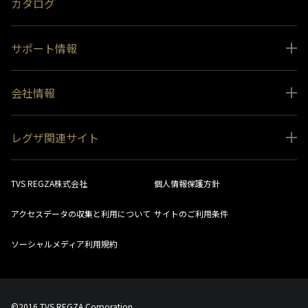
カタログ
サポート情報
取扱説明書ダウンロード
会社情報
インフォメーション 一覧
ニュース
よくあるご質問 (FAQ）
レグザ関連サイト
会社概要
お問い合わせ
レグザ オンラインストア
会社メッセージ
生産終了商品一覧
TVS REGZA株式会社
個人情報保護方針
レグザ メンバーズ
事業所一覧
ソフトウェアダウンロード情報
アクセスデータの収集と利用について
サイトのご利用条件
法人向けサイト
環境配慮の取り組み
レグザリンク総合ナビ
ソーシャルメディア利用規約
視聴分析サービス
SDGs
お客様登録
社会環境活動
©2016 TVS REGZA Corporation.
採用情報