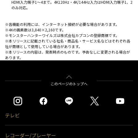
HDMI入力端子1～4まで。4K120Hz・4K/144Hz入力はHDMI入力端子1、2
のみ対応。
※各機能の利用には、インターネット接続が必要な場合があります。
※4Kの画素数は3,840×2,160です。
※モンスターハンターワイルズは株式会社カプコンの登録商標です。
※本リリースに記載されている社名・商品名・サービス名などはそれぞれ各
社が商標として使用している場合があります。
※本リリースの内容は、発表時点のものです。予告なしに変更される場合が
あります。
このページのトップへ
テレビ
レコーダー/プレーヤー