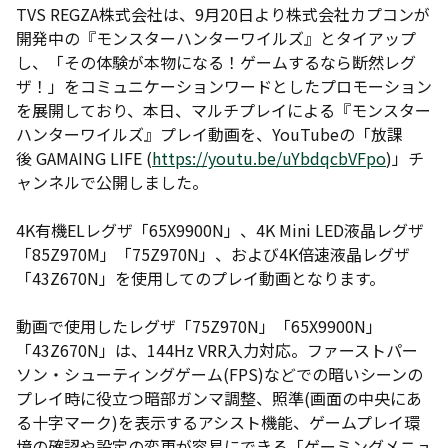
TVS REGZA株式会社は、9月20日より株式会社カプコンが
開発中の『モンスターハンターワイルズ』とタイアップ
し、「その体験が本物になる！ゲームするなら断然レグ
ザ！」をコミュニケーションワードとしたプロモーション
を展開しており、本日、マルチプレイによる『モンスター
ハンターワイルズ』プレイ動画を、YouTubeの「放課
後 GAMAING LIFE (
https://youtu.be/uYbdqcbVFpo
)」チ
ャンネルで公開しました。
4K有機ELレグザ「65X9900N」、4K Mini LED液晶レグザ
「85Z970M」「75Z970N」、および4K倍速液晶レグザ
「43Z670N」を使用してのプレイ動画となります。
動画で使用したレグザ「75Z970N」「65X9900N」
「43Z670N」は、144Hz VRR入力対応。ファーストパー
ソン・シューティングゲーム(FPS)などでの暗いシーンの
プレイ時に役立つ暗部ガンマ調整、照準(画面の中央にあ
る十字マーク)を表示するアシスト機能、ゲームプレイ環
境の確認や設定の変更が容易にできる「ゲーミングメニュ