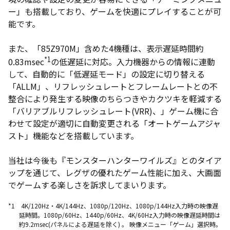
ー」も搭載しており、ゲームを快適にプレイすることが可
能です。
また、「85Z970M」含めた4機種は、表示遅延時間約
*1
0.83msec
の低遅延に対応。入力機器からの情報に連動
して、自動的に「低遅延モード」の設定に切り替える
「ALLM」、リフレッシュレートとフレームレートとの不
整合により発生する映像のちらつきやカクツキを軽減する
「バリアブルリフレッシュレート(VRR)、」ゲーム機に合
わせて設定が適切に自動変更される「オートゲームアジャ
スト」機能などを搭載しています。
当社は今後も『モンスターハンターワイルズ』とのタイア
ップを通じて、レグザの優れたゲーム性能に加え、大画面
でゲームする楽しさを訴求してまいります。
*1 4K/120Hz・4K/144Hz、1080p/120Hz、1080p/144Hz入力時の映像遅
延時間。1080p/60Hz、1440p/60Hz、4K/60Hz入力時の映像遅延時間は
約9.2msec(パネルによる遅延を除く) 。 映像メニュー「ゲーム」選択時。