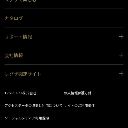
受賞履歴
おすすめ番組
カタログ
サポート情報
取扱説明書ダウンロード
会社情報
インフォメーション 一覧
ニュース
よくあるご質問 (FAQ）
レグザ関連サイト
会社概要
お問い合わせ
レグザ オンラインストア
会社メッセージ
生産終了商品一覧
TVS REGZA株式会社
個人情報保護方針
レグザ メンバーズ
事業所一覧
ソフトウェアダウンロード情報
アクセスデータの収集と利用について
サイトのご利用条件
法人向けサイト
環境配慮の取り組み
レグザリンク総合ナビ
ソーシャルメディア利用規約
視聴分析サービス
SDGs
お客様登録