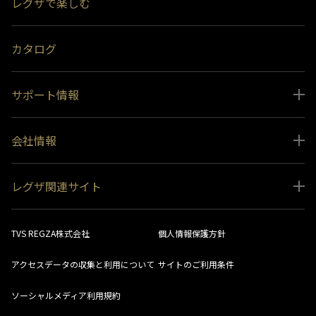
レグザで楽しむ
受賞履歴
おすすめ番組
カタログ
サポート情報
取扱説明書ダウンロード
会社情報
インフォメーション 一覧
ニュース
よくあるご質問 (FAQ）
レグザ関連サイト
会社概要
お問い合わせ
レグザ オンラインストア
会社メッセージ
生産終了商品一覧
TVS REGZA株式会社
個人情報保護方針
レグザ メンバーズ
事業所一覧
ソフトウェアダウンロード情報
アクセスデータの収集と利用について
サイトのご利用条件
法人向けサイト
環境配慮の取り組み
レグザリンク総合ナビ
ソーシャルメディア利用規約
視聴分析サービス
SDGs
お客様登録