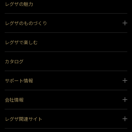
レグザの魅力
レグザのものづくり
スペシャルコンテンツ
レグザで楽しむ
受賞履歴
おすすめ番組
カタログ
サポート情報
取扱説明書ダウンロード
会社情報
インフォメーション 一覧
ニュース
よくあるご質問 (FAQ）
レグザ関連サイト
会社概要
お問い合わせ
レグザ オンラインストア