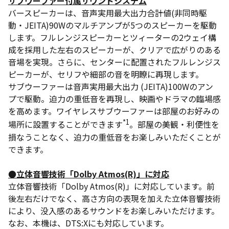
サブウーファー付属サウンドシステム
バースピーカーは、音声実用最大出力合計値(非同時駆
動・JEITA)90Wのマルチアンプが5つのスピーカーを駆動
します。フルレンジスピーカーとツィーターの2ウェイ構
成を採用した左右のスピーカーが、クリアで広がりのある
音場を実現。さらに、センターに配置されたフルレンジス
ピーカーが、セリフや細部の音を明瞭に再現します。
サブウーファーは音声実用最大出力 (JEITA)100Wのアン
プで駆動。迫力の重低音を再現し、映画やドラマの臨場感
を高めます。ワイヤレスサブウーファーは部屋のお好みの
*1
場所に設置することができます
。部屋の美観・利便性を
損なうことなく、迫力の重低音をお楽しみいただくことが
できます。
●立体音響技術「Dolby Atmos(R)」に対応
立体音響技術「Dolby Atmos(R)」に対応しています。前
後左右だけでなく、高さ方向の表現を加えた立体音響技術
により、没入感のあるサウンドをお楽しみいただけます。
なお、本機は、DTS:Xにも対応しています。