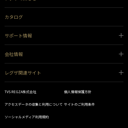
受賞履歴
おすすめ番組
カタログ
サポート情報
取扱説明書ダウンロード
会社情報
インフォメーション 一覧
ニュース
よくあるご質問 (FAQ）
レグザ関連サイト
会社概要
お問い合わせ
レグザ オンラインストア
会社メッセージ
生産終了商品一覧
TVS REGZA株式会社
個人情報保護方針
レグザ メンバーズ
事業所一覧
ソフトウェアダウンロード情報
アクセスデータの収集と利用について
サイトのご利用条件
法人向けサイト
環境配慮の取り組み
レグザリンク総合ナビ
ソーシャルメディア利用規約
視聴分析サービス
SDGs
お客様登録