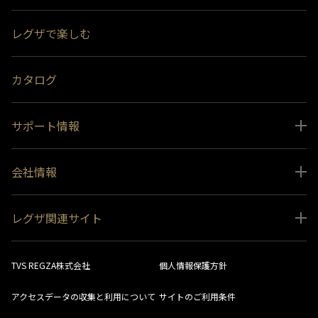
スペシャルコンテンツ
レグザで楽しむ
受賞履歴
おすすめ番組
カタログ
サポート情報
取扱説明書ダウンロード
会社情報
インフォメーション 一覧
ニュース
よくあるご質問 (FAQ）
レグザ関連サイト
会社概要
お問い合わせ
レグザ オンラインストア
会社メッセージ
生産終了商品一覧
TVS REGZA株式会社
個人情報保護方針
レグザ メンバーズ
事業所一覧
ソフトウェアダウンロード情報
アクセスデータの収集と利用について
サイトのご利用条件
法人向けサイト
環境配慮の取り組み