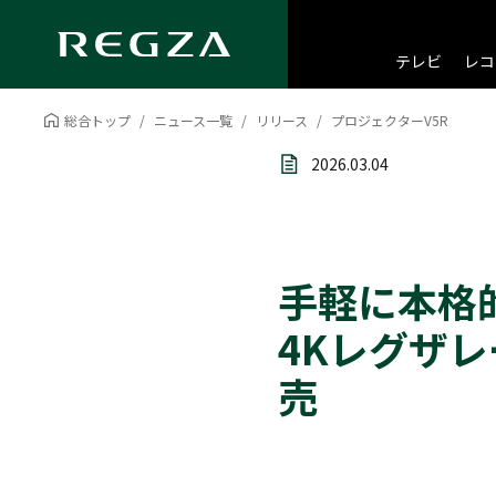
テレビ
レコ
総合トップ
ニュース一覧
リリース
プロジェクターV5R
2026.03.04
手軽に本格
4Kレグザレ
売