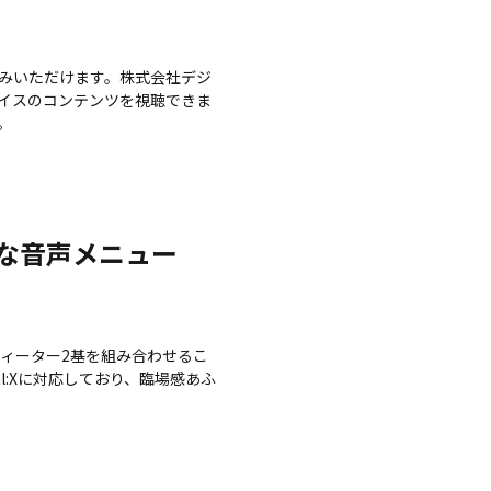
にお楽しみいただけます。株式会社デジ
バイスのコンテンツを視聴できま
。
富な音声メニュー
ツィーター2基を組み合わせるこ
l:Xに対応しており、臨場感あふ