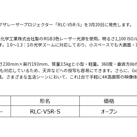
レグザレーザープロジェクター「RLC-V5R-S」を3月20日に発売します。
日亜化学工業株式会社製のRGB3色レーザー光源を使用。明るさ1,100 ISO
す。1.0～1.3：1の光学ズームに対応しており、小スペースでも大画面
さ230mm×奥行193mm、質量3.5kgと小型・軽量。360度・垂直
対応しているため、天井などへの投写も容易にできます。さらに、Googl
搭載。さまざまな生活シーンにおいて、これ1台で手軽に4K高画質の映像