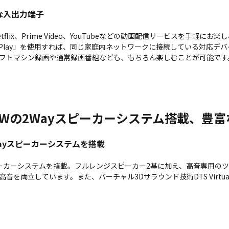
豊富な入出力端子
Netflix、Prime Video、YouTubeなどの動画配信サービスを手軽
M Play」を使用すれば、同じ家庭内ネットワークに接続している対応デ
フトマシン録画や通常録画番組なども、もちろん楽しむことが可能です
0Wの2Wayスピーカーシステム搭載、豊
Wayスピーカーシステムを搭載
スピーカーシステムを搭載。フルレンジスピーカー2基に加え、高音専用の
音を両立しています。また、バーチャル3Dサラウンド技術DTS Virtua