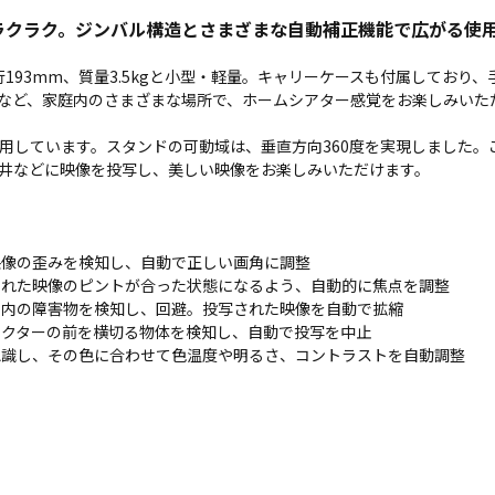
もラクラク。ジンバル構造とさまざまな自動補正機能で広がる使
奥行193mm、質量3.5kgと小型・軽量。キャリーケースも付属しており
など、家庭内のさまざまな場所で、ホームシアター感覚をお楽しみいた
用しています。スタンドの可動域は、垂直方向360度を実現しました。
井などに映像を投写し、美しい映像をお楽しみいただけます。
映像の歪みを検知し、自動で正しい画角に調整
された映像のピントが合った状態になるよう、自動的に焦点を調整
ア内の障害物を検知し、回避。投写された映像を自動で拡縮
ェクターの前を横切る物体を検知し、自動で投写を中止
認識し、その色に合わせて色温度や明るさ、コントラストを自動調整