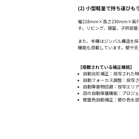
(2) 小型軽量で持ち運び
幅218mm×高さ230mm×
す。リビング、寝室、子供部屋
また、本機はジンバル構造を採
機能も搭載しています。壁や天
【搭載されている補正機能】
自動台形補正：投写された
自動フォーカス調整：投写
自動障害物回避：投写エリ
目の自動保護機能：プロジ
壁面色自動補正：壁の色を