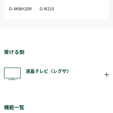
D-4KWH209
D-M210
受ける側
液晶テレビ〈レグザ〉
ZX1S
ZX2S
ZX3S
X770S
Z890S
機能一覧
Z770S
V35T
V35S
S25T
S25S