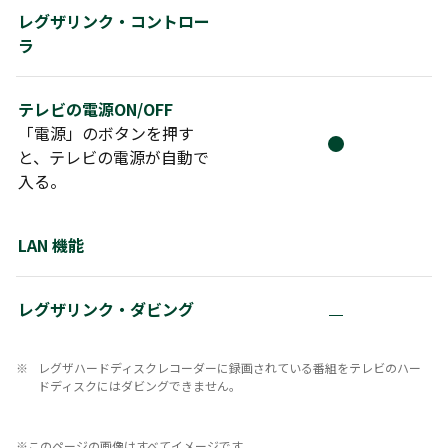
レグザリンク・コントロー
M550S
E770S
E350S
ZX1R
X9900R
ラ
X8900R
Z990R
Z970R
Z875R
Z870R
Z770R
Z670R
M550R
S25R
E670R
テレビの電源ON/OFF
「電源」のボタンを押す
E350R
X9900N
X8900N
Z770N
と、テレビの電源が自動で
入る。
Z970N
Z870N
Z670N
M550N
E350N
V35N
X9900M
Z970M
Z870M
LAN 機能
M550M
E350M
X9900L
X8900L
Z875L
Z870L
Z770L
Z670L
Z570L
レグザリンク・ダビング
M550L
※
レグザハードディスクレコーダーに録画されている番組をテレビのハー
ドディスクにはダビングできません。
※このページの画像はすべてイメージです。