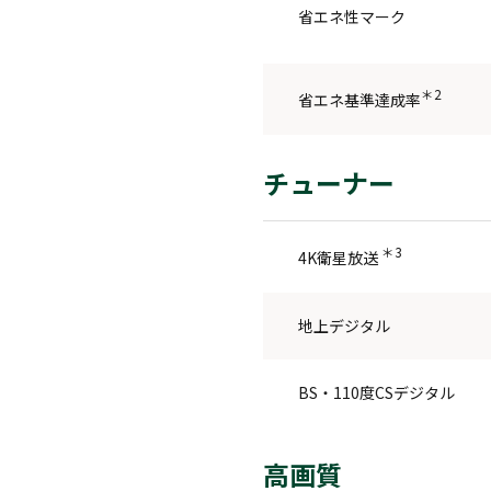
省エネ性マーク
＊2
省エネ基準達成率
チューナー
＊3
4K衛星放送
地上デジタル
BS・110度CSデジタル
高画質