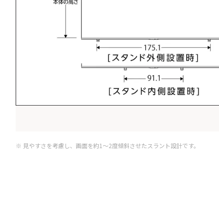
※ 見やすさを考慮し、画面を約1～2度傾斜させたスラント設計です。