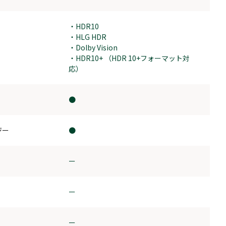
・HDR10
・HLG HDR
・Dolby Vision
・HDR10+ （HDR 10+フォーマット対
応）
●
ジー
●
ー
ー
ー