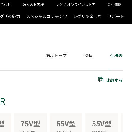
い合わせ
法人のお客様
レグザ オンラインストア
会社情報
グザの魅力
スペシャルコンテンツ
レグザで楽しむ
サポート
商品トップ
特長
仕様表
比較する
0R
型
75V型
65V型
55V型
75E670R
65E670R
55E670R
50