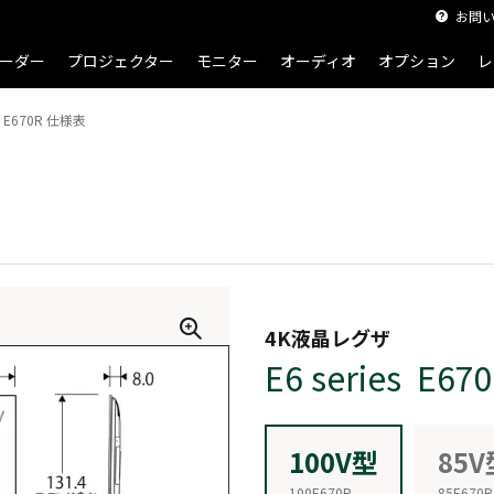
お問
ーダー
プロジェクター
モニター
オーディオ
オプション
レ
E670R 仕様表
4K液晶レグザ
E6 series E67
100V型
85V
100E670R
85E670R