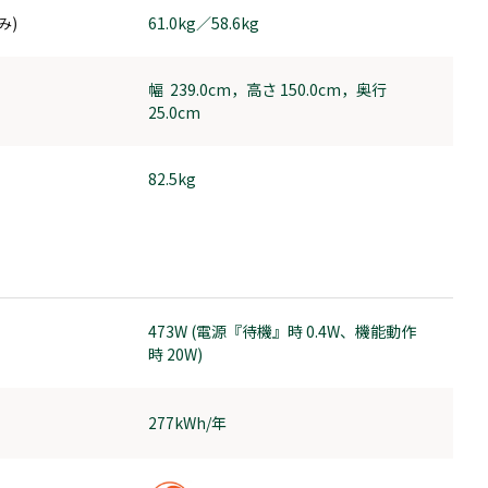
み)
61.0kg／58.6kg
幅 239.0cm，高さ 150.0cm，奥行
25.0cm
82.5kg
473W (電源『待機』時 0.4W、機能動作
時 20W)
277kWh/年