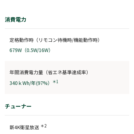
消費電力
定格動作時（リモコン待機時/機能動作時）
679W（0.5W/16W）
年間消費電力量（省エネ基準達成率）
＊1
340ｋWh/年(97%）
チューナー
＊2
新4K衛星放送