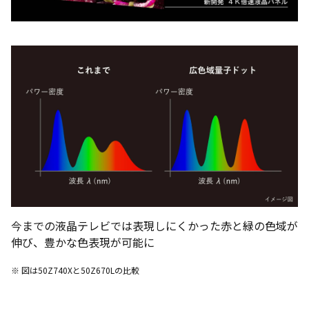
今までの液晶テレビでは表現しにくかった赤と緑の色域が
伸び、豊かな色表現が可能に
※ 図は50Z740Xと50Z670Lの比較