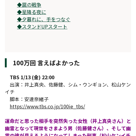
◆
罠の戦争
◆
星降る夜に
◆
夕暮れに、手をつなぐ
◆
スタンドUPスタート
100万回 言えばよかった
TBS 1/13 (金) 22:00
出演：井上真央、佐藤健、シム・ウンギョン、松山ケン
イチ
脚本：安達奈緒子
https://www.tbs.co.jp/100ie_tbs/
運命だと思った相手を突然失った女性（井上真央さん）と
幽霊となって現世をさまよう男（佐藤健さん）、そして幽
霊の彼が見えるようになってしまった刑事（松山ケンイチ