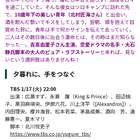
を過ごしていた。そんな彼女はソロキャンプに訪れた先
で、
10歳年下の美しい青年（北村匠海さん）
と出会い、
酒を飲んだ勢いでキスをしてしまう。翌朝、頭を抱えて目
覚めた鈴に、青年は手で何かサインを伝えて去っていく。
二人はその数日後に出会う運命とは、その時はまだ知らな
かった…。
吉高由里子さん主演、恋愛ドラマの名手・大石
静氏脚本の大人のピュア・ラブストーリー
と来れば、見な
いという選択肢はありませんね！
夕暮れに、手をつなぐ
TBS 1/17 (火) 22:00
出演：広瀬すず、永瀬 廉（King & Prince）、田辺桃
子、黒羽麻璃央、伊原六花、川上洋平（[Alexandros]）、
内田理央、櫻井海音、松本若菜、茅島成美、酒向 芳、遠
藤憲一、夏木マリ
脚本：北川悦吏子
https://www.tbs.co.jp/yugure_tbs/