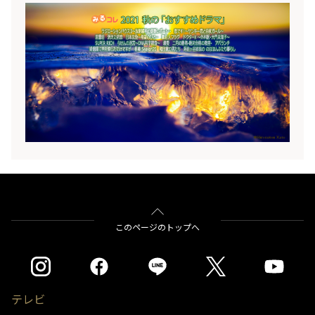
パックで自動録画される、2021年秋のおすすめのド
ラマ群をご紹介♪◆レグザのみるコレサービスで
は、「刑事ドラマ」や「恋愛小説ドラマ」など、好
みのカテゴリーごとにドラマをおまかせ録画するこ
とができます。そして先日、新たにマンガや小説好
きの方におすすめな、「マンガ・小説原作ドラマ」
パックをリリースしました。ぜひ、使ってみてくだ
さいね！
このページのトップへ
テレビ