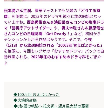
松本潤さん主演
、豪華キャストでも話題の
「どうする家
康」
を筆頭に、2023年のドラマも続々と放送開始となっ
ていますね。
西島秀俊さん＆濱田岳さんコンビの刑事ドラ
マ「警視庁アウトサイダー」
や、
妻夫木聡さん＆藤原竜也
さんコンビの日曜劇場「Get Ready！」
など、初回から
テンションが上がる作品ばかりです。そこで、今
夜
（1/13）から放送開始される「100万回 言えばよかった」
を筆頭に、今回もレグザの「おすすめドラマ」パックで自
動録画される、
2023年冬のおすすめのドラマ
群をご紹介
♪
◆
100万回 言えばよかった
◆
大病院占拠
◆
6秒間の軌跡〜花火師・望月星太郎の憂鬱