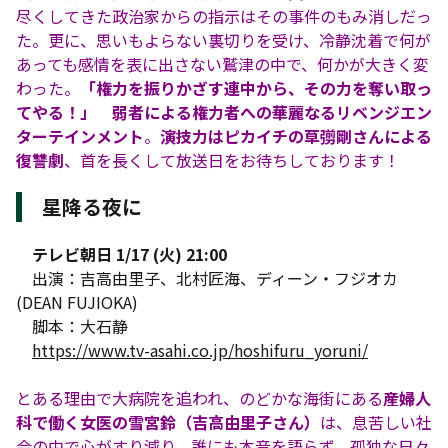
尽くしてきた政治家からの指示はその事件のもみ消しだっ
た。更に、思いもよらない裏切りを受け、冷静沈着で何が
あっても感情を表に出さない鷲津の中で、何かが大きく変
わった。
「権力を振りかざす連中から、その力を奪い取っ
てやる！」
弱者による権力者への華麗なるリベンジエン
ターテインメント
。
演技力はピカイチの草彅剛さんによる
復讐劇
、首を長くして放送日をお待ちしております！
星降る夜に
テレビ朝日 1/17 (火) 21:00
出演：吉高由里子、北村匠海、ディーン・フジオカ
(DEAN FUJIOKA)
脚本：大石静
https://www.tv-asahi.co.jp/hoshifuru_yoruni/
とある理由で大病院を追われ、のどかな海街にある
産婦人
科で働く女医の雪宮鈴（吉高由里子さん）
は、息苦しい社
会の中で心がすり減り、誰にも本音を語らず、孤独な日々