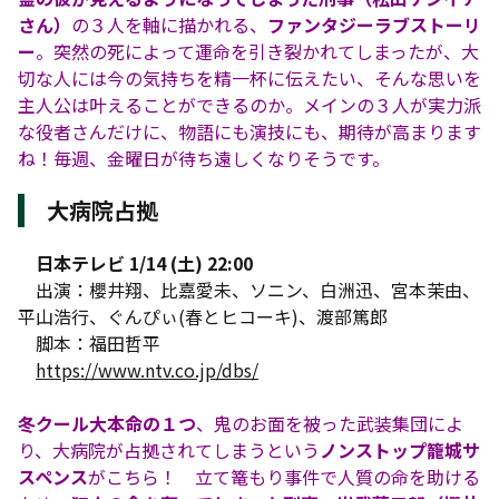
さん）
の３人を軸に描かれる、
ファンタジーラブストーリ
ー
。突然の死によって運命を引き裂かれてしまったが、大
切な人には今の気持ちを精一杯に伝えたい、そんな思いを
主人公は叶えることができるのか。メインの３人が実力派
な役者さんだけに、物語にも演技にも、期待が高まります
ね！毎週、金曜日が待ち遠しくなりそうです。
大病院占拠
日本テレビ 1/14 (土) 22:00
出演：櫻井翔、比嘉愛未、ソニン、白洲迅、宮本茉由、
平山浩行、ぐんぴぃ(春とヒコーキ)、渡部篤郎
脚本：福田哲平
https://www.ntv.co.jp/dbs/
冬クール大本命の１つ
、鬼のお面を被った武装集団によ
り、大病院が占拠されてしまうという
ノンストップ籠城サ
スペンス
がこちら！ 立て篭もり事件で人質の命を助ける