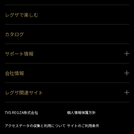
スペシャルコンテンツ
レグザで楽しむ
受賞履歴
おすすめ番組
カタログ
サポート情報
取扱説明書ダウンロード
会社情報
インフォメーション 一覧
ニュース
よくあるご質問 (FAQ）
レグザ関連サイト
会社概要
お問い合わせ
レグザ オンラインストア
会社メッセージ
生産終了商品一覧
TVS REGZA株式会社
個人情報保護方針
レグザ メンバーズ
事業所一覧
ソフトウェアダウンロード情報
アクセスデータの収集と利用について
サイトのご利用条件
法人向けサイト
環境配慮の取り組み