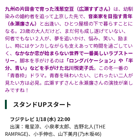
九州の片田舎で育った浅葱空豆（広瀬すずさん）
は、幼馴
染みの婚約者を追って上京した先で、
音楽家を目指す青年
（永瀬廉さん）
と出逢い、ひとつ屋根の下で暮らすことに
なる。23歳の大人だけど、まだ何も成し遂げていない、
何者でもない２人が、夢を追いかけ、悩み、笑い、励ま
し、時にはケンカしながらも支えあって時間を過ごしてい
く、
なかなか恋が始まらない世界で一番美しいラブストー
リー
。脚本を手がけるのは
「ロングバケーション」や「半
分、青い」などを手がけた北川悦吏子氏
。この冬一番の
「青春枠」ドラマ。青春を味わいたい、じれったい二人が
見たい方は必見。広瀬すずさんと永瀬廉さんの演技が楽し
みですね！
スタンドUPスタート
フジテレビ 1/18 (水) 22:00
出演：竜星涼、小泉孝太郎、吉野北人(THE
RAMPAGE)、小手伸也、山下美月(乃木坂46)