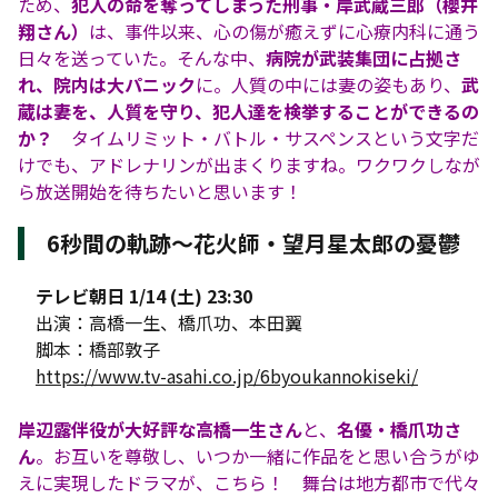
ため、
犯人の命を奪ってしまった刑事・岸武蔵三郎（櫻井
翔さん）
は、事件以来、心の傷が癒えずに心療内科に通う
日々を送っていた。そんな中、
病院が武装集団に占拠さ
れ、院内は大パニック
に。人質の中には妻の姿もあり、
武
蔵は妻を、人質を守り、犯人達を検挙することができるの
か？
タイムリミット・バトル・サスペンスという文字だ
けでも、アドレナリンが出まくりますね。ワクワクしなが
ら放送開始を待ちたいと思います！
6秒間の軌跡〜花火師・望月星太郎の憂鬱
テレビ朝日 1/14 (土) 23:30
出演：高橋一生、橋爪功、本田翼
脚本：橋部敦子
https://www.tv-asahi.co.jp/6byoukannokiseki/
岸辺露伴役が大好評な高橋一生さん
と、
名優・橋爪功さ
ん
。お互いを尊敬し、いつか一緒に作品をと思い合うがゆ
えに実現したドラマが、こちら！ 舞台は地方都市で代々