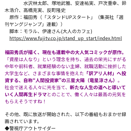
水沢林太郎、塚地武雅、安達祐実、戸次重幸、鈴
木浩介、高橋克実、反町隆史
原作：福田秀（「スタンドUPスタート」（集英社「週
刊ヤングジャンプ」連載））
脚本：モラル、伊達さん(大人のカフェ)
https://www.fujitv.co.jp/stand_up_start/index.html
福田秀氏が描く、現在も連載中の大人気コミックが原作。
「資産は人なり」という理念を持ち、過去の栄光にすがる
中年や前科者、就業経験のない主婦、就職活動に挫折した
大学生など、さまざまな事情を抱えた
「訳アリ人材」へ投
資する、自称“人間投資家”の三星大陽（竜星涼さん）
。
社会で迷える人々に光を当て、
新たな人生の道へと導いて
いく人間再生ドラマ
とのことで、働く人々は最高の元気を
もらえそうですね！
その他、既に放送が開始された、以下の番組もおまかせ録
画されています。
◆警視庁アウトサイダー