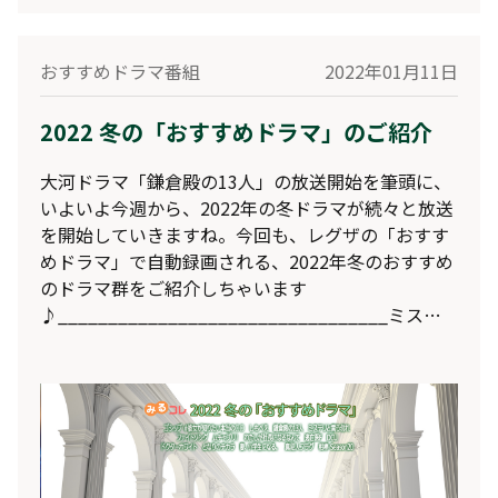
おすすめドラマ番組
2022年01月11日
2022 冬の「おすすめドラマ」のご紹介
大河ドラマ「鎌倉殿の13人」の放送開始を筆頭に、
いよいよ今週から、2022年の冬ドラマが続々と放送
を開始していきますね。今回も、レグザの「おすす
めドラマ」で自動録画される、2022年冬のおすすめ
のドラマ群をご紹介しちゃいます
♪_________________________________ミステ
リと言う勿れフジテレビ 1/10 (月) 21:00出演：菅田
将暉、伊藤沙莉、尾上松也、白石麻衣、鈴木浩介、
筒井道隆、遠藤憲一原作：『ミステリと言う勿れ』
田村由美（小学館『月刊フラワーズ』連載中）