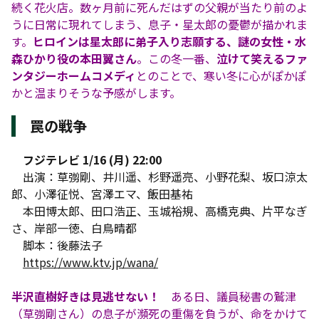
続く花火店。数ヶ月前に死んだはずの父親が当たり前のよ
うに日常に現れてしまう、息子・星太郎の憂鬱が描かれま
す。
ヒロインは星太郎に弟子入り志願する、謎の女性・水
森ひかり役の本田翼さん
。この冬一番、
泣けて笑えるファ
ンタジーホームコメディ
とのことで、寒い冬に心がぽかぽ
かと温まりそうな予感がします。
罠の戦争
フジテレビ 1/16 (月) 22:00
出演：草彅剛、井川遥、杉野遥亮、小野花梨、坂口涼太
郎、小澤征悦、宮澤エマ、飯田基祐
本田博太郎、田口浩正、玉城裕規、高橋克典、片平なぎ
さ、岸部一徳、白鳥晴都
脚本：後藤法子
https://www.ktv.jp/wana/
半沢直樹好きは見逃せない！
ある日、議員秘書の鷲津
（草彅剛さん）の息子が瀕死の重傷を負うが、命をかけて