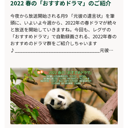
2022 春の「おすすめドラマ」のご紹介
今夜から放送開始される月9 「元彼の遺言状」を筆
頭に、いよいよ今週から、2022年の春ドラマが続々
と放送を開始していきますね。今回も、レグザの
「おすすめドラマ」で自動録画される、2022年春の
おすすめのドラマ群をご紹介しちゃいます
♪_________________________________元彼の
遺言状フジテレビ 4/11 (月) 21:00出演：綾瀬はる
か、大泉 洋、生田斗真、関水 渚、森 カンナ、笛木
優子要 潤、野間口 徹、佐戸井けん太、笹野高史、萬
田久子、浅野和之原作：『元彼の遺言状』新川帆立
（宝島社）
https://www.fujitv.co.jp/motokare/index.html