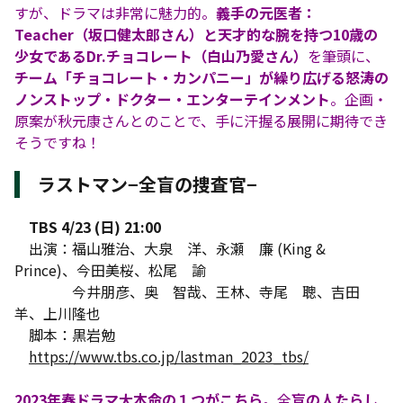
すが、ドラマは非常に魅力的。
義手の元医者：
Teacher（坂口健太郎さん）と天才的な腕を持つ10歳の
少女であるDr.チョコレート（白山乃愛さん）
を筆頭に、
チーム「チョコレート・カンパニー」が繰り広げる怒涛の
ノンストップ・ドクター・エンターテインメント
。企画・
原案が秋元康さんとのことで、手に汗握る展開に期待でき
そうですね！
ラストマン−全盲の捜査官−
TBS 4/23 (日) 21:00
出演：福山雅治、大泉 洋、永瀬 廉 (King &
Prince)、今田美桜、松尾 諭
今井朋彦、奥 智哉、王林、寺尾 聰、吉田
羊、上川隆也
脚本：黒岩勉
https://www.tbs.co.jp/lastman_2023_tbs/
2023年春ドラマ大本命の１つがこちら
。全
盲の人たらし