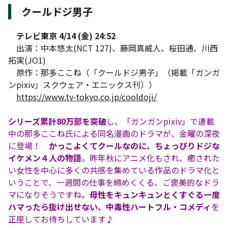
クールドジ男子
テレビ東京 4/14 (金) 24:52
出演：中本悠太(NCT 127)、藤岡真威人、桜田通、川西
拓実(JO1)
原作：那多ここね（「クールドジ男子」（掲載「ガンガ
ンpixiv」スクウェア・エニックス刊））
https://www.tv-tokyo.co.jp/cooldoji/
シリーズ累計80万部を突破
し、「ガンガンpixiv」で連載
中の那多ここね氏による同名漫画のドラマが、金曜の深夜
に登場！
かっこよくてクールなのに、ちょっぴりドジな
イケメン４人の物語
。昨年秋にアニメ化もされ、癒された
い女性を中心に多くの共感を集めている作品のドラマ化と
いうことで、一週間の仕事を締めくくる、ご褒美的なドラ
マになりそうですね。
母性をキュンキュンとくすぐる一度
ハマったら抜け出せない、中毒性ハートフル・コメディ
を
正座してお待ちしています♪