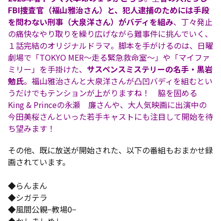
FBI捜査官（福山雅治さん）と、犯人逮捕のためには手段
を問わない刑事（大泉洋さん）がバディを組み
、丁々発止
の痛快なやり取りを繰り広げながら難事件に挑んでいく、
１話完結のオリジナルドラマ。脚本を手がけるのは、日曜
劇場で「TOKYO MER～走る緊急救命室～」や「マイファ
ミリー」を手掛けた、
サスペンスミステリーの名手・黒岩
勉氏
。福山雅治さんと大泉洋さんが凸凹バディを組むとい
うだけでもテンションが上がりますね！ 脇を固める
King & Princeの永瀬 廉さんや、大人気映画に出演中の
今田美桜さんといった若手キャストにも注目して開始を待
ち望みます！
その他、既に放送が開始された、以下の番組もおまかせ録
画されています。
◆らんまん
◆シガテラ
◆風間公親−教場0−