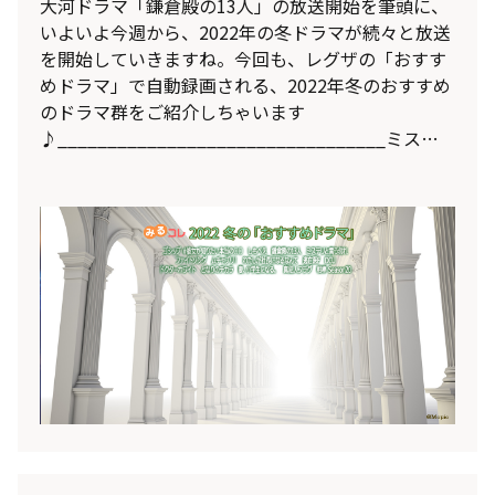
大河ドラマ「鎌倉殿の13人」の放送開始を筆頭に、
いよいよ今週から、2022年の冬ドラマが続々と放送
を開始していきますね。今回も、レグザの「おすす
めドラマ」で自動録画される、2022年冬のおすすめ
のドラマ群をご紹介しちゃいます
♪_________________________________ミステ
リと言う勿れフジテレビ 1/10 (月) 21:00出演：菅田
将暉、伊藤沙莉、尾上松也、白石麻衣、鈴木浩介、
筒井道隆、遠藤憲一原作：『ミステリと言う勿れ』
田村由美（小学館『月刊フラワーズ』連載中）