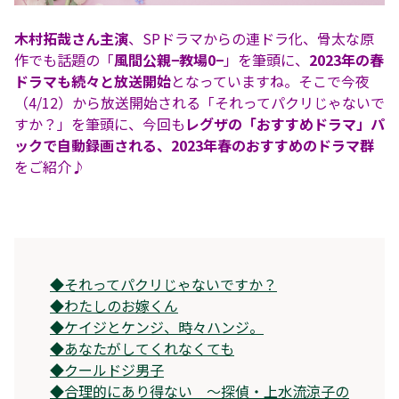
木村拓哉さん主演
、SPドラマからの連ドラ化、骨太な原
作でも話題の「
風間公親−教場0−
」を筆頭に、
2023年の春
ドラマも続々と放送開始
となっていますね。そこで今夜
（4/12）から放送開始される「それってパクリじゃないで
すか？」を筆頭に、今回も
レグザの「おすすめドラマ」パ
ックで自動録画される、2023年春のおすすめのドラマ群
をご紹介♪
◆
それってパクリじゃないですか？
◆
わたしのお嫁くん
◆
ケイジとケンジ、時々ハンジ。
◆
あなたがしてくれなくても
◆
クールドジ男子
◆
合理的にあり得ない 〜探偵・上水流涼子の