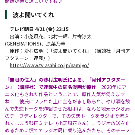
開始が待ち遠しいですね♪
波よ聞いてくれ
テレビ朝日 4/21 (金) 23:15
出演：小芝風花、北村一輝、片寄涼太
(GENERATIONS)、原菜乃華
原作：沙村広明（「波よ聞いてくれ」（講談社「月刊ア
フタヌーン」連載））
https://www.tv-asahi.co.jp/namiyo/
「無限の住人」の沙村広明氏による、「月刊アフタヌー
ン」（講談社）で連載中の同名漫画が原作
。2020年にア
ニメ化もされた作品ということで、原作人気が伺えます
ね！ 彼氏にフラれた上に金をだまし取られ、やけ酒を飲
んで失恋トークを炸裂させた相手は、なんと地元ラジオ局
のチーフディレクターで、その失恋トークをラジオで流さ
れてしまう鼓田ミナレ（小芝風花さん）。ラジオ放送を止
めるために慌ててラジオ局に乗り込んだたら、そのチーフ