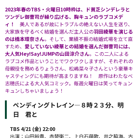
2023年春のTBS・火曜日10時枠は、ド貧乏シンデレラと
ツンデレ御曹司が繰り広げる、胸キュンのラブコメデ
ィ！
美人であるが故にトラブルの絶えない人生を送り、
大家族を守るべく結婚を選んだ主人公の
羽田綾華を演じる
のは橋本環奈さん
。そして、業績不振の結婚式場を立て直
すため、
愛していない綾華との結婚を選んだ御曹司には、
大人気Hey!Say!JUMPの山田涼介さん
。この二人による
ラブコメ作品ということでワクワクしますが、それぞれの
母親役を務めるりょうさん、松嶋菜々子さんという豪華キ
ャスティングにも期待が高まりますね！ 原作はわたなべ
志穂氏による大人気コミック。毎週火曜日は笑ってキュン
キュンしちゃいましょう！
ペンディングトレイン―８時２３分、明
日 君と
TBS 4/21 (金) 22:00
出演：山田裕貴、赤楚衛二、上白石萌歌、井之脇海、古