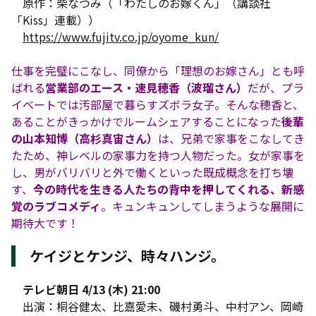
原作：柴なつみ（「わたしのお嫁くん」（講談社
「Kiss」連載））
https://www.fujitv.co.jp/oyome_kun/
仕事を完璧にこなし、同僚から「理想のお嫁さん」とも呼
ばれる
営業部のエース・速見穂香（波瑠さん）
だが、プラ
イベートでは汚部屋で暮らすズボラ女子。そんな穂香と、
あることがきっかけでルームシェアすることになった
後輩
の山本知博（高杉真宙さん）
は、兄弟で家事をこなしてき
たため、神レベルの家事力を持つ人物だった。女が家事を
し、男がバリバリと外で働くといった既成概念を打ち壊
す、
今の時代を生きる人たちの背中を押してくれる、新感
覚のラブコメディ
。キュンキュンしてしまうような展開に
期待大です！
ケイジとケンジ、時々ハンジ。
テレビ朝日 4/13 (木) 21:00
出演：桐谷健太、比嘉愛未、磯村勇斗、中村アン、岡崎