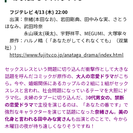
フジテレビ 4/13 (木) 22:00
出演：奈緒(本田なお)、岩田剛典、田中みな実、さとう
ほなみ、武田玲奈
永山瑛太(瑛太)、宇野祥平、MEGUMI、大塚寧々
原作：ハルノ晴（「あなたがしてくれなくても」（双葉
社））
https://www.fujitv.co.jp/anataga_drama/index.html
セックスレスという問題に切り込んだ衝撃作として大きな
話題を呼んだコミックが原作の、
大人の恋愛ドラマ
がこち
ら。今や、婚姻関係にあるカップルの２組に１組がセック
スレスと言われ、社会問題になっているテーマを大胆にド
ラマ化。夫婦のタブーに切り込んだ、3
0代男女の、禁断
の恋愛ドラマ
で主役を演じるのは、「あなたの番です」で
強烈なキャラクターを演じて話題になった
奈緒さん
。
美の
化身と言われる田中みな実さん
も出演とのことで、今から
木曜日の夜が待ち遠しくなりそうですね！