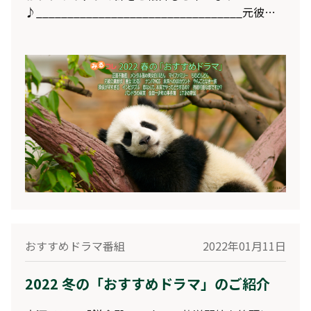
♪_________________________________元彼の
遺言状フジテレビ 4/11 (月) 21:00出演：綾瀬はる
か、大泉 洋、生田斗真、関水 渚、森 カンナ、笛木
優子要 潤、野間口 徹、佐戸井けん太、笹野高史、萬
田久子、浅野和之原作：『元彼の遺言状』新川帆立
（宝島社）
https://www.fujitv.co.jp/motokare/index.html
おすすめドラマ番組
2022年01月11日
2022 冬の「おすすめドラマ」のご紹介