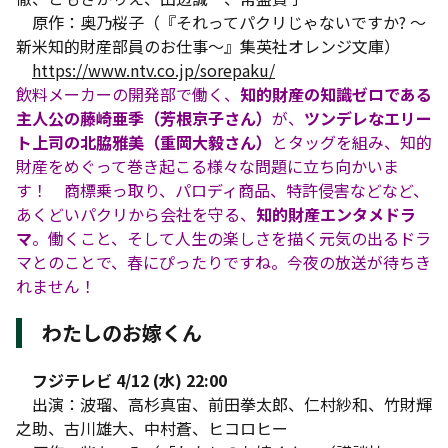
原作：奥乃桜子（『それってパクリじゃないですか? 〜
新米知的財産部員のお仕事〜』集英社オレンジ文庫）
https://www.ntv.co.jp/sorepaku/
飲料メーカーの開発部で働く、
知的財産の知識ゼロである
主人公の藤崎亜季（芳根京子さん）
が、
ツンデレなエリー
ト上司の北脇雅美（重岡大毅さん）
とタッグを組み、知的
財産をめぐって巻き起こる様々な問題に立ち向かいま
す！ 商標乗っ取り、パロディ商品、特許侵害などなど、
あくどいパクリから会社を守る、
知的財産エンタメドラ
マ
。働くこと、そして人生の楽しさを描く元気の出るドラ
マとのことで、春にぴったりですね。今夜の放送が待ちき
れません！
わたしのお嫁くん
フジテレビ 4/12 (水) 22:00
出演：波瑠、高杉真宙、前田拳太郎、仁村紗和、竹財輝
之助、古川雄大、中村蒼、ヒコロヒー