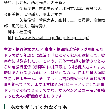
紗絵、長井短、西村元貴、古田新太
伊藤淳史、吉瀬美智子、北村有起哉、東出昌大、
今田美桜、渋谷謙人、奥山かずさ
矢柴俊博、菅原大吉、峯村リエ、奥貫薫、柳葉敏
郎、風間杜夫、磯村勇人
脚本：福田靖
https://www.tv-asahi.co.jp/keiji_kenji_hanji/
主演・桐谷健太さん × 脚本・福田靖氏がタッグを組んだ
ドラマが３年ぶりに復活！
「とにかく犯人を逮捕して、被
害者に感謝されたい」という、元体育教師で横浜みなとみ
らい署強行犯係の刑事の仲井戸豪太（桐谷健太さん）。人
情味あふれる彼の前に立ちはだかるのは、日本屈指の頭脳
を持つ検事チーム。そして今回は吉瀬美智子さん演じる判
事も絡んできて、ますます賑やかにヒートアップした刑事
ドラマが期待できそうですね。
サスペンスとユーモアも絡
まった大人の群像劇
が楽しみです！
あなたがしてくれなくても