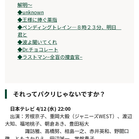
解明〜
◆
unknown
◆
王様に捧ぐ薬指
◆
ペンディングトレイン―８時２３分、明日
君と
◆
波よ聞いてくれ
◆
Dr.チョコレート
◆
ラストマン−全盲の捜査官−
それってパクリじゃないですか？
日本テレビ 4/12 (水) 22:00
出演：芳根京子、重岡大毅（ジャニーズWEST）、渡辺
大知、福地桃子、朝倉あき、豊田裕大
諏訪雅、高橋努、相島一之、赤井英和、野間口
徹、ともさかりえ、田辺誠一、常盤貴子