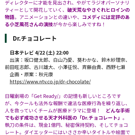
ディレクターに才能を見出され、やがてラジオパーソナリ
ティーとして開花していく、
破天荒なやさぐれヒロインの
物語
。アニメーションとの違いや、
コメディには定評のあ
る小芝風花さんの演技
が今から楽しみですね！
Dr.チョコレート
日本テレビ 4/22 (土) 22:00
出演：坂口健太郎、白山乃愛、葵わかな、鈴木紗理奈、
前田旺志郎、古川雄大、小澤征悦、斉藤由貴、西野七瀬
企画・原案：秋元康
https://www.ntv.co.jp/dr-chocolate/
日曜劇場の「Get Ready/」の記憶も新しいところです
が、今クールも法外な報酬で違法な医療行為を繰り返し、
人を救っていくチームが医療ドラマに登場！
どんな手術
でも必ず成功させる天才外科医の「Dr.チョコレート」
。
執刀の条件は、現金1億円、秘密保持契約、そしてチョコ
レート。ダイエッターにはいささか辛いタイトルや絵面で