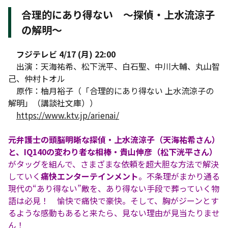
合理的にあり得ない 〜探偵・上水流涼子
の解明〜
フジテレビ 4/17 (月) 22:00
出演：天海祐希、松下洸平、白石聖、中川大輔、丸山智
己、仲村トオル
原作：柚月裕子（「合理的にあり得ない 上水流涼子の
解明」（講談社文庫））
https://www.ktv.jp/arienai/
元弁護士の頭脳明晰な探偵・上水流涼子（天海祐希さん）
と、IQ140の変わり者な相棒・貴山伸彦（松下洸平さん）
がタッグを組んで、さまざまな依頼を超大胆な方法で解決
していく
痛快エンターテインメント
。不条理がまかり通る
現代の“あり得ない”敵を、あり得ない手段で葬っていく物
語は必見！ 愉快で痛快で豪快。そして、胸がジーンとす
るような感動もあると来たら、見ない理由が見当たりませ
ん！