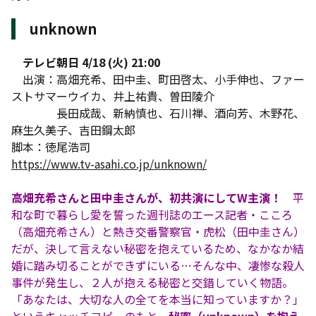
unknown
テレビ朝日 4/18 (火) 21:00
出演：高畑充希、田中圭、町田啓太、小手伸也、ファー
ストサマーウイカ、井上祐貴、曽田陵介
長田成哉、新納慎也、石川禅、酒向芳、木野花、
麻生久美子、吉田鋼太郎
脚本：徳尾浩司
https://www.tv-asahi.co.jp/unknown/
高畑充希さんと田中圭さんが、初共演にしてW主演！
平
和な町で暮らし愛を誓った週刊誌のエース記者・こころ
（高畑充希さん）と熱き交番警察官・虎松（田中圭さん）
だが、決して言えない秘密を抱えているため、なかなか結
婚に踏み切ることができずにいる…そんな中、凄惨な殺人
事件が発生し、２人が抱える秘密と交錯していく物語。
「あなたは、大切な人の全てを本当に知っていますか？」