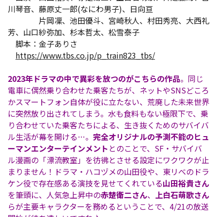
川琴音、藤原丈一郎(なにわ男子)、日向亘
片岡凜、池田優斗、宮崎秋人、村田秀亮、大西礼
芳、山口紗弥加、杉本哲太、松雪泰子
脚本：金子ありさ
https://www.tbs.co.jp/p_train823_tbs/
2023年ドラマの中で異彩を放つのがこちらの作品
。同じ
電車に偶然乗り合わせた乗客たちが、ネットやSNSどころ
かスマートフォン自体が役に立たない、荒廃した未来世界
に突然放り出されてしまう。水も食料もない極限下で、乗
り合わせていた乗客たちによる、生き抜くためのサバイバ
ル生活が幕を開ける…。
完全オリジナルの予測不能のヒュ
ーマンエンターテインメント
とのことで、SF・サバイバ
ル漫画の「漂流教室」を彷彿とさせる設定にワクワクが止
まりません！ドラマ・ハコヅメの山田役や、東リべのドラ
ケン役で存在感ある演技を見せてくれている
山田裕貴さん
を筆頭に、人気急上昇中の
赤楚衛二さん
、
上白石萌歌さん
らが主要キャラクターを務めるということで、4/21の放送