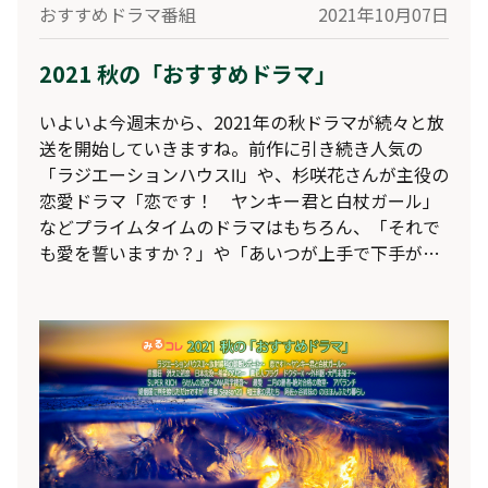
おすすめドラマ番組
2021年10月07日
2021 秋の「おすすめドラマ」
いよいよ今週末から、2021年の秋ドラマが続々と放
送を開始していきますね。前作に引き続き人気の
「ラジエーションハウスⅡ」や、杉咲花さんが主役の
恋愛ドラマ「恋です！ ヤンキー君と白杖ガール」
などプライムタイムのドラマはもちろん、「それで
も愛を誓いますか？」や「あいつが上手で下手が僕
で」など、深夜帯のドラマにも注目が集まっていま
すね。そこで今回も、レグザの「おすすめドラマ」
パックで自動録画される、2021年秋のおすすめのド
ラマ群をご紹介♪◆レグザのみるコレサービスで
は、「刑事ドラマ」や「恋愛小説ドラマ」など、好
みのカテゴリーごとにドラマをおまかせ録画するこ
とができます。そして先日、新たにマンガや小説好
きの方におすすめな、「マンガ・小説原作ドラマ」