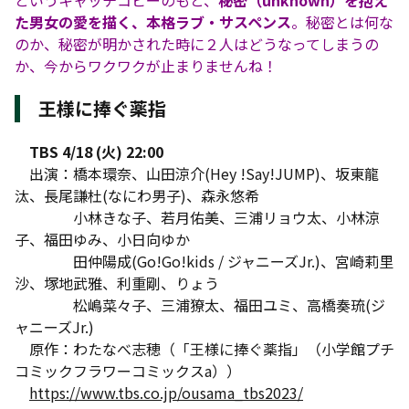
というキャッチコピーのもと、
秘密（unknown）を抱え
た男女の愛を描く、本格ラブ・サスペンス
。秘密とは何な
のか、秘密が明かされた時に２人はどうなってしまうの
か、今からワクワクが止まりませんね！
王様に捧ぐ薬指
TBS 4/18 (火) 22:00
出演：橋本環奈、山田涼介(Hey !Say!JUMP)、坂東龍
汰、長尾謙杜(なにわ男子)、森永悠希
小林きな子、若月佑美、三浦リョウ太、小林涼
子、福田ゆみ、小日向ゆか
田仲陽成(Go!Go!kids / ジャニーズJr.)、宮崎莉里
沙、塚地武雅、利重剛、りょう
松嶋菜々子、三浦獠太、福田ユミ、高橋奏琉(ジ
ャニーズJr.)
原作：わたなべ志穂（「王様に捧ぐ薬指」（小学館プチ
コミックフラワーコミックスa））
https://www.tbs.co.jp/ousama_tbs2023/