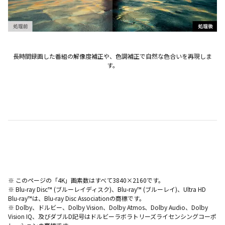
長時間録画した番組の解像度補正や、色調補正で自然な色合いを再現しま
す。
※ このページの「4K」画素数はすべて3840×2160です。
※ Blu-ray Disc™ (ブルーレイディスク)、Blu-ray™ (ブルーレイ)、Ultra HD
Blu-ray™は、Blu-ray Disc Associationの商標です。
※ Dolby、ドルビー、Dolby Vision、Dolby Atmos、Dolby Audio、Dolby
Vision IQ、及びダブルD記号はドルビーラボラトリーズライセンシングコーポ