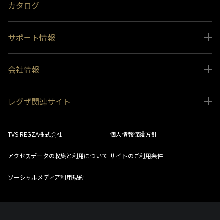
カタログ
サポート情報
取扱説明書ダウンロード
会社情報
インフォメーション 一覧
ニュース
よくあるご質問 (FAQ）
レグザ関連サイト
会社概要
お問い合わせ
レグザ オンラインストア
会社メッセージ
生産終了商品一覧
TVS REGZA株式会社
個人情報保護方針
レグザ メンバーズ
事業所一覧
ソフトウェアダウンロード情報
アクセスデータの収集と利用について
サイトのご利用条件
法人向けサイト
環境配慮の取り組み
レグザリンク総合ナビ
ソーシャルメディア利用規約
視聴分析サービス
SDGs
お客様登録
社会環境活動