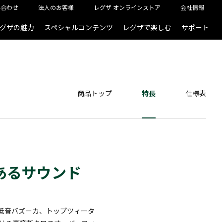
い合わせ
法人のお客様
レグザ オンラインストア
会社情報
グザの魅力
スペシャルコンテンツ
レグザで楽しむ
サポート
商品トップ
特長
仕様表
あるサウンド
重低音バズーカ、トップツィータ