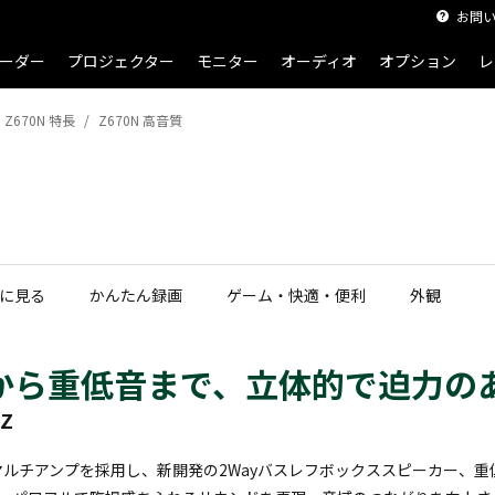
お問
ーダー
プロジェクター
モニター
オーディオ
オプション
レ
Z670N 特長
Z670N 高音質
に見る
かんたん録画
ゲーム・快適・便利
外観
から重低音まで、立体的で迫力の
Z
マルチアンプを採用し、新開発の2Wayバスレフボックススピーカー、