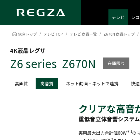
テレビ
レコ
総合トップ
テレビ TOP
テレビ 商品一覧
Z670N 商品トップ
4K液晶レグザ
Z6 series Z670N
在庫限り
高画質
高音質
ネット動画・ネットで連携
快適
クリアな高音
重低音立体音響システム
＊1
実用最大出力合計値60W
の
＊2