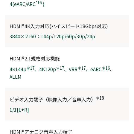
*16
4(eARC/ARC
)
HDMI®4K入力対応(ハイスピード18Gbps対応)
3840×2160：
144p/
120p/60p/30p/24p
HDMI®2.1規格対応機能
＊17
＊17
＊17
＊16
4K144p
、
4K120p
、VRR
、eARC
、
ALLM
＊18
ビデオ入力端子（映像入力／音声入力）
1/1[L+R]
HDMI®アナログ音声入力端子