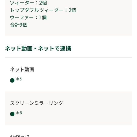
ツィーター：2個
トップ
ダブル
ツィーター：
2個
ウーファー：1個
合計
9
個
ネット動画・ネットで連携
ネット動画
＊5
●
スクリーンミラーリング
＊6
●
AirP
lay 2