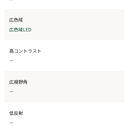
広色域
広色域LED
高コントラスト
－
広視野角
－
低反射
－