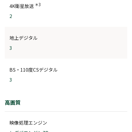
＊3
4K衛星放送
2
地上デジタル
3
BS・110度CSデジタル
3
高画質
映像処理エンジン