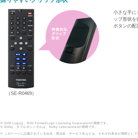
小さな手に
ップ形状を
ボタンの配
（SE-R0469）
※ DVD Logoは、DVD Format/Logo Licensing Corporationの商標です。
※ Dolby、ダブル-Dシンボルは、Dolby Laboratoriesの商標です。
※ このページに記載されている社名・商品名・サービス名などは、それぞれ各社が商標として