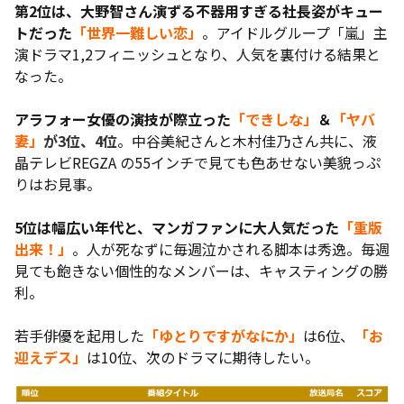
第2位は、大野智さん演ずる不器用すぎる社長姿がキュー
トだった
「世界一難しい恋」
。アイドルグループ「嵐」主
演ドラマ1,2フィニッシュとなり、人気を裏付ける結果と
なった。
アラフォー女優の演技が際立った
「できしな」
＆
「ヤバ
妻」
が3位、4位
。中谷美紀さんと木村佳乃さん共に、液
晶テレビREGZA の55インチで見ても色あせない美貌っぷ
りはお見事。
5位は幅広い年代と、マンガファンに大人気だった
「重版
出来！」
。人が死なずに毎週泣かされる脚本は秀逸。毎週
見ても飽きない個性的なメンバーは、キャスティングの勝
利。
若手俳優を起用した
「ゆとりですがなにか」
は6位、
「お
迎えデス」
は10位、次のドラマに期待したい。