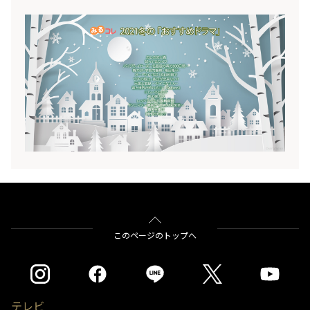
ダチ親娘を演じる「ウチの娘は、彼氏が出来な
い!!」や、綾瀬はるかさんと高橋一生さんによる入
れ替え劇が必見な「天国と地獄」、ホラー好きの期
待度が高い「君と世界が終わる日に Season1」など
が放送開始となります。そこで今回も、レグザの
「おすすめドラマ」で自動録画される、2021年冬の
おすすめのドラマ群をご紹介しちゃいます♪
このページのトップへ
テレビ