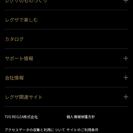
レグザのものづくり
スペシャルコンテンツ
レグザで楽しむ
受賞履歴
おすすめ番組
カタログ
サポート情報
取扱説明書ダウンロード
会社情報
インフォメーション 一覧
ニュース
よくあるご質問 (FAQ）
レグザ関連サイト
会社概要
お問い合わせ
レグザ オンラインストア
会社メッセージ
生産終了商品一覧
TVS REGZA株式会社
個人情報保護方針
レグザ メンバーズ
事業所一覧
ソフトウェアダウンロード情報
アクセスデータの収集と利用について
サイトのご利用条件
法人向けサイト