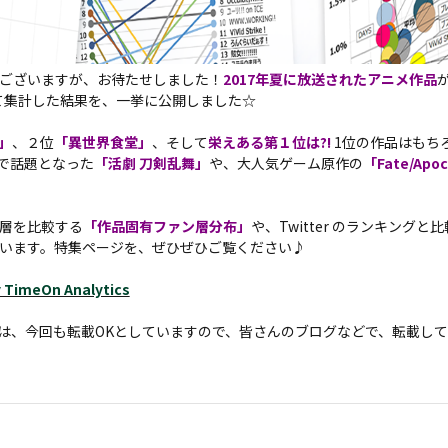
ございますが、お待たせしました！
2017年夏に放送されたアニメ作品
用いて集計した結果を、一挙に公開しました☆
E」
、２位
「異世界食堂」
、そして
栄えある第１位は?!
1位の作品はもち
r で話題となった
「活劇 刀剣乱舞」
や、大人気ゲーム原作の
「Fate/Apo
層を比較する
「作品固有ファン層分布」
や、Twitter のランキングと
います。特集ページを、ぜひぜひご覧ください♪
imeOn Analytics
は、今回も転載OKとしていますので、皆さんのブログなどで、転載し