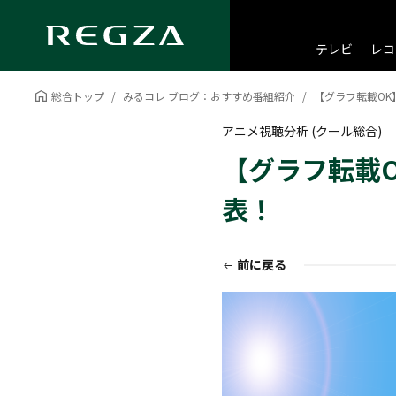
テレビ
レコ
総合トップ
みるコレ ブログ：おすすめ番組紹介
【グラフ転載OK
アニメ視聴分析 (クール総合)
【グラフ転載O
表！
前に戻る